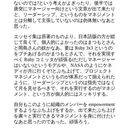
ないのでは?という考えがよぎったり、後半では
唐突にマネージャー向けという文章が出て来たり
と、リーダーシップ、というものをマネジメント
とは分離して主張していないのは勿体無いなあと
思った。
エッセイ集は原著のものより、日本語版の方が総
じて良くて、個人的によかったのはまつもとさん
と岡島さんの奴かなあ。要は Ruby 3x3 というの
をブチあげるのがまつもとさんで、それを実現す
べく Ruby コミッタが頑張る(ただしマネージャー
はいない)というモデルや、NASA のようにケネ
ディが月に行くぞ!とぶち上げて、プロジェクト
マネジメントというものが体系だって揃えられた
ように、リーダーシップというのは指先ではなく
て月を見せるべきで、それを実行するのがマネジ
メント、という方が個人的にはスッキリする。
自分もこのように組織のメンバーを empowerment
するようなぶち上げをするか、出て来たぶち上げ
を粛々と実行できるマネジメントを身に付けたい
なあと思ったのであった。頑張ろう。