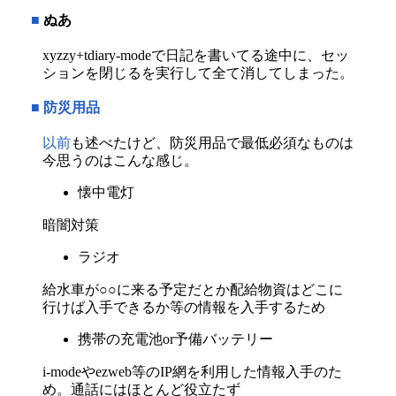
■
ぬあ
xyzzy+tdiary-modeで日記を書いてる途中に、セッ
ションを閉じるを実行して全て消してしまった。
■
防災用品
以前
も述べたけど、防災用品で最低必須なものは
今思うのはこんな感じ。
懐中電灯
暗闇対策
ラジオ
給水車が○○に来る予定だとか配給物資はどこに
行けば入手できるか等の情報を入手するため
携帯の充電池or予備バッテリー
i-modeやezweb等のIP網を利用した情報入手のた
め。通話にはほとんど役立たず