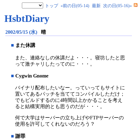
トップ
«前の日(05-14)
最新
次の日(05-16)»
HsbtDiary
2002/05/15 (水)
晴
■
また休講
また、連絡なしの休講だよ・・・。寝坊したと思
って激チャリしたってのに・・・。
■
Cygwin Gnome
バイナリ配布したいなー。っていってもサイトに
置いてあるパッチを当ててコンパイルしただけ；
でもビルドするのに4時間以上かかることを考え
ると結構実用的とも思うのだが・・・。
何で大学はサーバーの立ち上げやFTPサーバーの
使用を許可してくれないのだろう？
■
謝罪