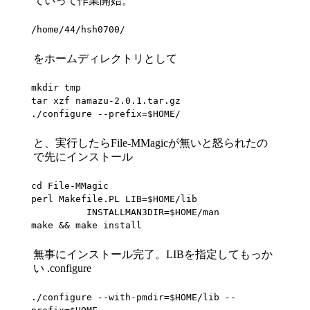
ていって作業開始。
/home/44/hsh0700/
をホームディレクトリとして
mkdir tmp

tar xzf namazu-2.0.1.tar.gz

./configure --prefix=$HOME/
と、実行したらFile-MMagicが無いと怒られたの
で先にインストール
cd File-MMagic

perl Makefile.PL LIB=$HOME/lib

          INSTALLMAN3DIR=$HOME/man

make && make install
無事にインストール完了。LIBを指定してもっか
い .configure
./configure --with-pmdir=$HOME/lib --