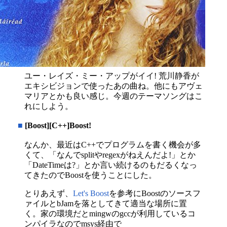
ユー・レイズ・ミー・アップがイイ! 荒川静香が
エキシビジョンで使ったあの曲ね。他にもアヴェ
マリアとかも良い感じ。今週のテーマソングはこ
れにしよう。
■
[Boost][C++]Boost!
なんか、最近はC++でプログラムを書く機会が多
くて、「なんでsplitやregexがねえんだよ!」とか
「DateTimeは?」とか言い続けるのもだるくなっ
てきたのでBoostを使うことにした。
とりあえず、
Let's Boost
を参考にBoostのソースフ
ァイルとbJamを落としてきて適当な場所に置
く。家の環境だとmingwのgccが利用しているコ
ンパイラなのでmsys経由で