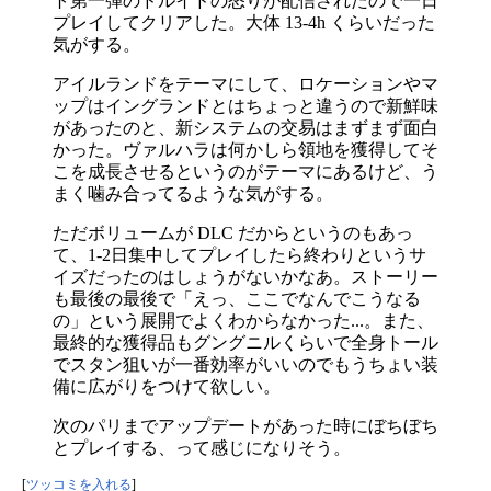
ト第一弾のドルイドの怒りが配信されたので一日
プレイしてクリアした。大体 13-4h くらいだった
気がする。
アイルランドをテーマにして、ロケーションやマ
ップはイングランドとはちょっと違うので新鮮味
があったのと、新システムの交易はまずまず面白
かった。ヴァルハラは何かしら領地を獲得してそ
こを成長させるというのがテーマにあるけど、う
まく噛み合ってるような気がする。
ただボリュームが DLC だからというのもあっ
て、1-2日集中してプレイしたら終わりというサ
イズだったのはしょうがないかなあ。ストーリー
も最後の最後で「えっ、ここでなんでこうなる
の」という展開でよくわからなかった...。また、
最終的な獲得品もグングニルくらいで全身トール
でスタン狙いが一番効率がいいのでもうちょい装
備に広がりをつけて欲しい。
次のパリまでアップデートがあった時にぼちぼち
とプレイする、って感じになりそう。
[
ツッコミを入れる
]