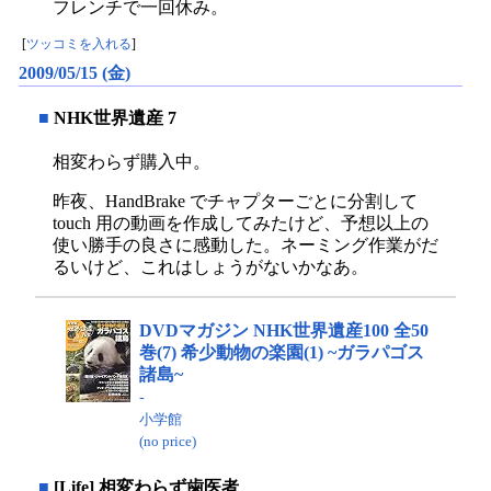
フレンチで一回休み。
[
ツッコミを入れる
]
2009/05/15 (金)
■
NHK世界遺産 7
相変わらず購入中。
昨夜、HandBrake でチャプターごとに分割して
touch 用の動画を作成してみたけど、予想以上の
使い勝手の良さに感動した。ネーミング作業がだ
るいけど、これはしょうがないかなあ。
DVDマガジン NHK世界遺産100 全50
巻(7) 希少動物の楽園(1) ~ガラパゴス
諸島~
-
小学館
(no price)
■
[Life] 相変わらず歯医者