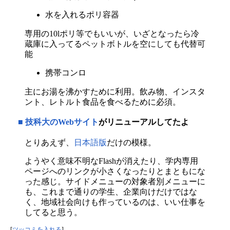
水を入れるポリ容器
専用の10lポリ等でもいいが、いざとなったら冷
蔵庫に入ってるペットボトルを空にしても代替可
能
携帯コンロ
主にお湯を沸かすために利用。飲み物、インスタ
ント、レトルト食品を食べるために必須。
■
技科大のWebサイト
がリニューアルしてたよ
とりあえず、
日本語版
だけの模様。
ようやく意味不明なFlashが消えたり、学内専用
ページへのリンクが小さくなったりとまともにな
った感じ。サイドメニューの対象者別メニューに
も、これまで通りの学生、企業向けだけではな
く、地域社会向けも作っているのは、いい仕事を
してると思う。
[
ツッコミを入れる
]