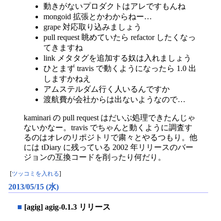
動きがないプロダクトはアレですもんね
mongoid 拡張とかわからねー…
grape 対応取り込みましょう
pull request 眺めていたら refactor したくなっ
てきますね
link メタタグを追加する奴は入れましょう
ひとまず travis で動くようになったら 1.0 出
しますかねえ
アムステルダム行く人いるんですか
渡航費が会社からは出ないようなので…
kaminari の pull request はだいぶ処理できたんじゃ
ないかなー。travis でちゃんと動くように調査す
るのはオレのリポジトリで粛々とやるつもり。他
には tDiary に残っている 2002 年リリースのバー
ジョンの互換コードを削ったり何だり。
[
ツッコミを入れる
]
2013/05/15 (水)
■
[agig] agig-0.1.3 リリース