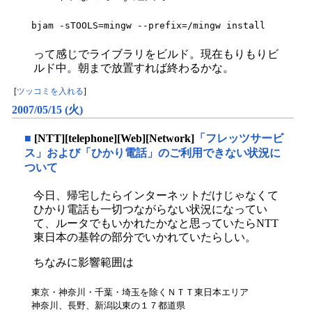
bjam -sTOOLS=mingw --prefix=/mingw install
って感じでライブラリをビルド。現在もりもりビ
ルド中。朝まで放置すれば終わるかな。
[
ツッコミを入れる
]
2007/05/15 (火)
■
[NTT][telephone][Web][Network]
「フレッツサービ
ス」および「ひかり電話」のご利用できない状況に
ついて
今日、帰宅したらインターネットだけじゃなくて
ひかり電話も一切つながらない状況になってい
て、ルータでもいかれたかなと思っていたらNTT
東日本の基幹の部分でいかれていたらしい。
ちなみに影響範囲は
東京・神奈川・千葉・埼玉を除くＮＴＴ東日本エリア

神奈川、長野、新潟以東の１７都道県