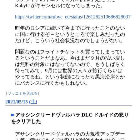
RubyC がキャンセルになってしまった。
https://twitter.com/rubyc_eu/status/1261282519686828037
昨年のロシアに続いて今までに行ったことのない
に国に行けるぞ～というところで楽しみだったの
だけど、こういう社会状況なのでしょうがない。
問題なのはフライトチケットを買ってしまってい
るということだよなあ。今はまだ 9 月の払い戻し
は無料の対象にはなってないので、もうしばらく
待ってみて、9月には世界の人々が旅行くらいは
やってるね、という状態になったら黒海沿岸とか
にバカンスに行くかもしれない。
[
ツッコミを入れる
]
2021/05/15 (土)
■
アサシンクリードヴァルハラ DLC ドルイドの怒り
をクリアした
アサシンクリードヴァルハラの大規模アップデー