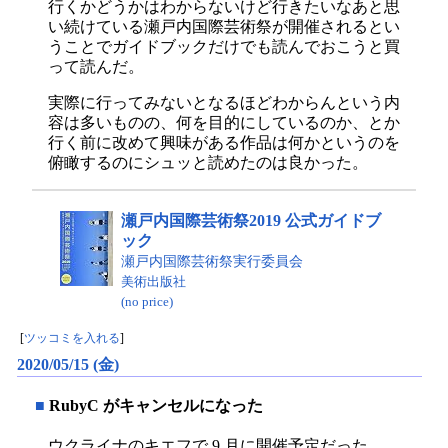
行くかどうかはわからないけど行きたいなあと思
い続けている瀬戸内国際芸術祭が開催されるとい
うことでガイドブックだけでも読んでおこうと買
って読んだ。
実際に行ってみないとなるほどわからんという内
容は多いものの、何を目的にしているのか、とか
行く前に改めて興味がある作品は何かというのを
俯瞰するのにシュッと読めたのは良かった。
瀬戸内国際芸術祭2019 公式ガイドブ
ック
瀬戸内国際芸術祭実行委員会
美術出版社
(no price)
[
ツッコミを入れる
]
2020/05/15 (金)
■
RubyC がキャンセルになった
ウクライナのキエフで 9 月に開催予定だった