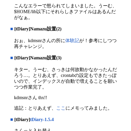
こんなエラーで怒られてしまいました。うーむ、
$HOME/lib以下にそれらしきファイルはあるんだ
がなぁ。
■
[tDiary]Namazu設置(2)
おぉ、kdmsnrさんの所に
体験記
が！参考にしつつ
再チャレンジ。
■
[tDiary]Namazu設置(3)
キター。うーむ、さっきは何故動かなかったんだ
ろう…。とりあえず、crontabの設定もできたっぽ
いので、インデックスが自動で増えることを願い
つつ作業完了。
kdmsnrさん thx!!
追記：とりあえず、
ここ
にメモってみました。
■
[tDiary]
tDiary-1.5.4
さくっと入れ替え