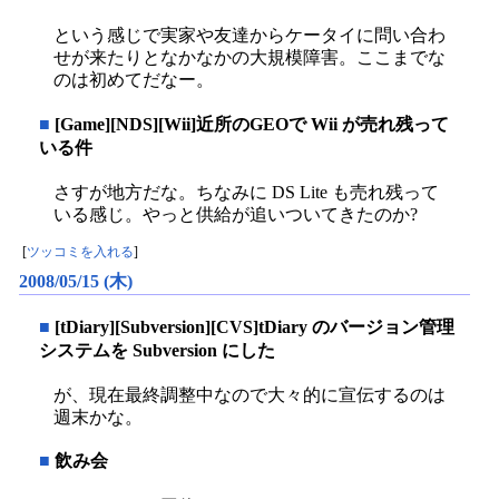
という感じで実家や友達からケータイに問い合わ
せが来たりとなかなかの大規模障害。ここまでな
のは初めてだなー。
■
[Game][NDS][Wii]近所のGEOで Wii が売れ残って
いる件
さすが地方だな。ちなみに DS Lite も売れ残って
いる感じ。やっと供給が追いついてきたのか?
[
ツッコミを入れる
]
2008/05/15 (木)
■
[tDiary][Subversion][CVS]tDiary のバージョン管理
システムを Subversion にした
が、現在最終調整中なので大々的に宣伝するのは
週末かな。
■
飲み会