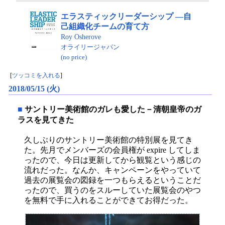
エラスティックリーダーシップ ―自
己組織化チームの育て方
Roy Osherove
オライリージャパン
(no price)
[
ツッコミを入れる
]
2018/05/15 (火)
■
サントリー美術館のガレも愛した－清朝皇帝のガ
ラスを見てきた
久しぶりのサントリー美術館の特別展を見てき
た。先月でメンバーズの会員権が expire してしま
ったので、今日は更新してから観覧という感じの
流れだった。なんか、キャンペーンをやっていて
過去の展覧会の図録を一つもらえるということだ
ったので、買うのをスルーしていた展覧会のやつ
を無料で手に入れることができてお得だった。