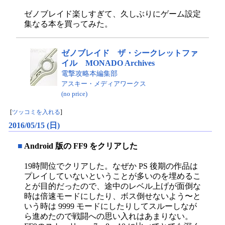
ゼノブレイド楽しすぎて、久しぶりにゲーム設定
集なる本を買ってみた。
ゼノブレイド ザ・シークレットファ
イル MONADO Archives
電撃攻略本編集部
アスキー・メディアワークス
(no price)
[
ツッコミを入れる
]
2016/05/15 (日)
■
Android 版の FF9 をクリアした
19時間位でクリアした。なぜか PS 後期の作品は
プレイしていないということが多いのを埋めるこ
とが目的だったので、途中のレベル上げが面倒な
時は倍速モードにしたり、ボス倒せないよう〜と
いう時は 9999 モードにしたりしてスルーしなが
ら進めたので戦闘への思い入れはあまりない。