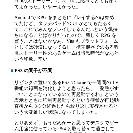
FF9のストーリー、7、8、10 に比べてとても深く
てよかった。いやーよかった。
Android で RPG をまともにプレイするのは始め
てだけど、タッチパッドの UI がとてもだるく
て、これでみんなプレイしてるんだ...という気持
ちになることばかりだったので、新しく RPG を
買うことはないかなあ。Vita もプラットフォーム
としては砂漠になってるし、携帯機器でのある程
度ストーリー性のあるゲームは暗黒時代だなあと
いう印象。辛い。
■
PS3 の調子が不調
リビングに置いてあるPS3 の torne で一週間の TV
番組の録画を消化しようと思ったら、「発熱がす
ごいことになっているので再起動するわ」という
表示とともに強制再起動するという症状が再起動
直後から 3-5 分経過したら繰り返し実行されると
いう大変厳しい状態になってしまった。
とりあえず、もうだめかーと思ってデスクでゲー
ム用途に使っている PS4 と取り替えて過ごして