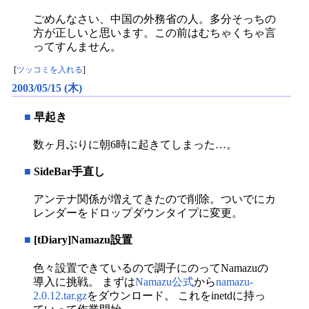
ごめんなさい、中国の外務省の人。多分そっちの
方が正しいと思います。この前はむちゃくちゃ言
ってすんません。
[
ツッコミを入れる
]
2003/05/15 (木)
■
早起き
数ヶ月ぶりに朝6時に起きてしまった…。
■
SideBar手直し
アンテナ関係が増えてきたので削除。ついでにカ
レンダーをドロップダウンタイプに変更。
■
[tDiary]Namazu設置
色々設置できているので調子にのってNamazuの
導入に挑戦。 まずは
Namazu公式
から
namazu-
2.0.12.tar.gz
をダウンロード。 これをinetdに持っ