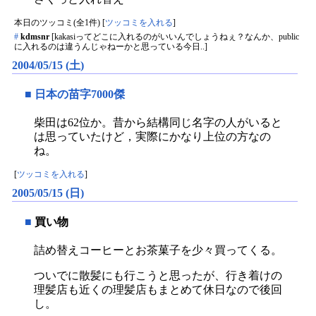
本日のツッコミ(全1件) [
ツッコミを入れる
]
#
kdmsnr
[kakasiってどこに入れるのがいいんでしょうねぇ？なんか、public
に入れるのは違うんじゃねーかと思っている今日..]
2004/05/15 (土)
■
日本の苗字7000傑
柴田は62位か。昔から結構同じ名字の人がいると
は思っていたけど，実際にかなり上位の方なの
ね。
[
ツッコミを入れる
]
2005/05/15 (日)
■
買い物
詰め替えコーヒーとお茶菓子を少々買ってくる。
ついでに散髪にも行こうと思ったが、行き着けの
理髪店も近くの理髪店もまとめて休日なので後回
し。