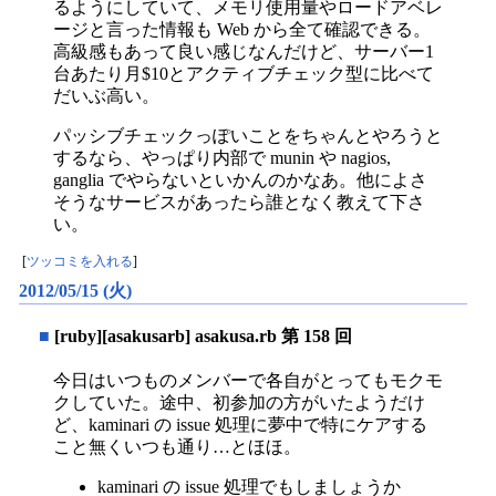
るようにしていて、メモリ使用量やロードアベレ
ージと言った情報も Web から全て確認できる。
高級感もあって良い感じなんだけど、サーバー1
台あたり月$10とアクティブチェック型に比べて
だいぶ高い。
パッシブチェックっぽいことをちゃんとやろうと
するなら、やっぱり内部で munin や nagios,
ganglia でやらないといかんのかなあ。他によさ
そうなサービスがあったら誰となく教えて下さ
い。
[
ツッコミを入れる
]
2012/05/15 (火)
■
[ruby][asakusarb] asakusa.rb 第 158 回
今日はいつものメンバーで各自がとってもモクモ
クしていた。途中、初参加の方がいたようだけ
ど、kaminari の issue 処理に夢中で特にケアする
こと無くいつも通り…とほほ。
kaminari の issue 処理でもしましょうか