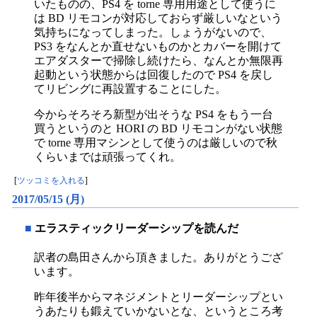
いたものの、PS4 を torne 専用用途として使うに
は BD リモコンが対応しておらず厳しいなという
気持ちになってしまった。しょうがないので、
PS3 をなんとか直せないものかとカバーを開けて
エアダスターで掃除し続けたら、なんとか無限再
起動という状態からは回復したので PS4 を戻し
てリビングに再設置することにした。
今からそろそろ新型が出そうな PS4 をもう一台
買うというのと HORI の BD リモコンがない状態
で torne 専用マシンとして使うのは厳しいので秋
くらいまでは頑張ってくれ。
[
ツッコミを入れる
]
2017/05/15 (月)
■
エラスティックリーダーシップを読んだ
訳者の島田さんから頂きました。ありがとうござ
います。
昨年後半からマネジメントとリーダーシップとい
うあたりも鍛えていかないとな、というところ考