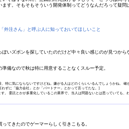
います。そもそもそういう開発体制ってどうなんだろって疑問
のことを「外注さん」と呼ぶ人に知っておいてほしいこと
っぽいズボンを探していたのだけど中々良い感じのが見つから
ドの準備なので秋は特に用意することなくスルー予定。
、特に気にならないですけどね。嫌がる人はどのくらいいるんでしょうかね。 確か.
言わずに「協力会社」とか「パートナー」とかって言ってたな。]
す。 委託とかが多重化しているこの業界で、当人は問題ないとは思っていても、わか
買ってきたのでゲーマーらしく引きこもる。