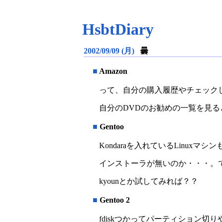
HsbtDiary
2002/09/09 (月)
曇
■
Amazon
って、自分の購入履歴やチェック
自分のDVDのお勧めの一覧を見る
■
Gentoo
Kondaraを入れているLinuxマ
インストーラが無いのか・・・。でも
kyounとか試してみれば？？
■
Gentoo 2
fdiskつかってパーティション切