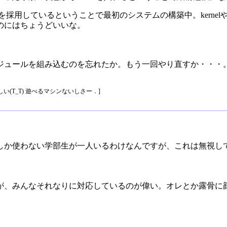
tみたいのを採用しているということで最初のシステムの構築中。kernel
のにはちょうどいいな。
ジュールを組み込むのを忘れたか。もう一回やり直すか・・・
が惜しい(T_T) 遊べるマシンないしさー．]
しか使わない学部生が一人いるわけなんですが、これは無視し
が、みんなそれなりに対応しているのが偉い。オレとか露骨に