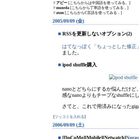
#
アビー
[こちらからは中国語を使ってみる。]
#
muneda
[こちらから丁寧語を使ってみる．]
#
atzm
[こちらからC言語を使ってみる．]
2005/09/09 (金)
■
RSSを更新しないオプション(2)
はてなっぽく「ちょっとした修正
ました。
■
ipod shuffle購入
nanoとどちらにするか悩んだけど
感なnanoよりもチープなshuffleに
さてと、これで用済みになったgig
[
ツッコミを入れる
]
2006/09/09 (土)
■
[DoCoMo][Mobile][Netwatch]
Nor