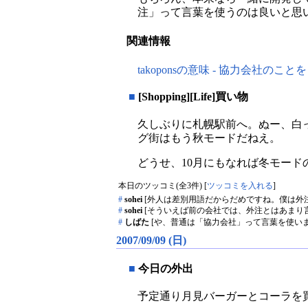
注」って言葉を使うのは良いと思
関連情報
takoponsの意味 - 協力会社
■
[Shopping][Life]買い物
久しぶりに札幌駅前へ。ぬー、白
グ街はもう秋モードだねえ。
どうせ、10月にもなれば冬モー
本日のツッコミ(全3件) [
ツッコミを入れる
]
#
sohei
[外人は差別用語だからだめですね。僕は外注
#
sohei
[そういえば前の会社では、外注とはあまり
#
しばた
[や、普通は「協力会社」って言葉を使いま
2007/09/09 (日)
■
今日の外出
予定通り月見バーガーとコーラを