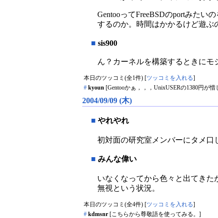
GentooってFreeBSDのpor
するのか。時間はかかるけど遊ぶ
■
sis900
ん？カーネルを構築するときにモ
本日のツッコミ(全1件) [
ツッコミを入れる
]
#
kyoun
[Gentooかぁ，，，UnixUSERの1380円
2004/09/09 (木)
■
やれやれ
初対面の研究室メンバーにタメ口
■
みんな偉い
いなくなってから色々と出てきた
無視という状況。
本日のツッコミ(全4件) [
ツッコミを入れる
]
#
kdmsnr
[こちらから尊敬語を使ってみる。]