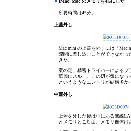
■
[Mac] Mac のメモリを4Gにした
所要時間は45分。
上蓋外し
Mac mini の上蓋を外すには「
隙間に差し込むことができなかっ
きた。
案の定、精密ドライバーによるプラ
華麗にスルー。この辺が気になっ
というようなエントリが結構多か
中蓋外し
上蓋を外した後は中にある無線L
とメモリとご対面。メモリ自体は