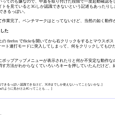
いってのも嫌なので、中蓋を取り付けた段階で一度起動確認を
トを見ていると3Gしか認識できないという記述もあったりしたけ
できるっぽい。
て作業完了。ベンチマークはとってないけど、当然の如く動作
暴走した
 firefox でflickrを開いてから右クリックをするとマウスポ
OWN)がオート連打モードに突入してしまって、何をクリックして
にポップアップメニューが表示されたりと何か不安定な動作な
す方法がわからなくていろいろキーを押していたんだけど、結局
認識できるっぽい 認識できるけど、3GBまでしか使えないってことないかな..]
taのように見かけ上4Gってことも…。]