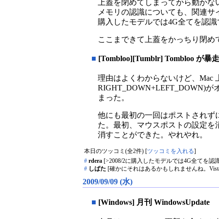
上蓋を閉めてしまってから動かな
メモリの認識についても、関連サイ
購入したモデルでは4G全てを認識
ここまできて上蓋をかっちり閉め
■
[Tombloo][Tumblr] Tombloo が
理由はよくわからないけど、Mac 上の
RIGHT_DOWN+LEFT_D
まった。
他にも最初の一回はポストされず
た。最初、マウスポストの設定を消
消すことができた。やれやれ。
本日のツッコミ(全2件) [
ツッコミを入れる
]
#
rdera
[>2008/2に購入したモデルでは4G全てを
#
しばた
[確かにそれはあるかもしれませんね。Vis
2009/09/09 (水)
■
[Windows] 月刊 WindowsUpdate