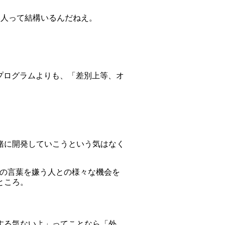
白い人って結構いるんだねえ。
プログラムよりも、「差別上等、オ
緒に開発していこうという気はなく
この言葉を嫌う人との様々な機会を
ところ。
する気ないよ」ってことなら「外