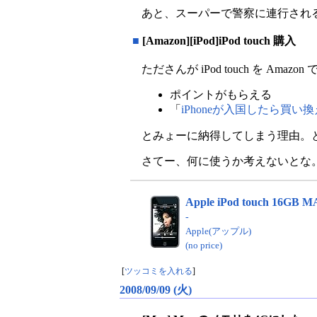
あと、スーパーで警察に連行され
■
[Amazon][iPod]iPod touch 購入
たださんが iPod touch を A
ポイントがもらえる
「
iPhoneが入国したら買い
とみょーに納得してしまう理由。というわけ
さてー、何に使うか考えないとな
Apple iPod touch 16GB M
-
Apple(アップル)
(no price)
[
ツッコミを入れる
]
2008/09/09 (火)