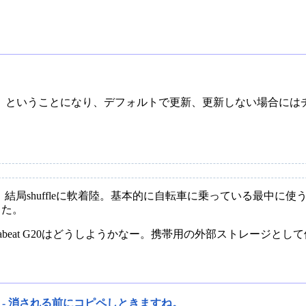
」
ということになり、デフォルトで更新、更新しない場合には
、結局shuffleに軟着陸。基本的に自転車に乗っている最中に
した。
abeat G20はどうしようかなー。携帯用の外部ストレージとし
as - 消される前にコピペしときますね。