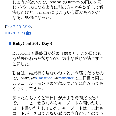
しょうがないので、rename の from/to の両方を同
じデバイスになるように別の方向から対処して解
決したけど、rename にはこういう罠があるのだ
なあ。勉強になった。
[
ツッコミを入れる
]
2017/11/17 (金)
■
RubyConf 2017 Day 3
RubyConf も最終日が始まり始まり。この日はも
う発表終わった後なので、気楽な感じで過ごすこ
とにした。
朝食は、結局行く店ないね～という感じだったの
で、Matz, @
a_matsuda
, @
mametter
で二日目と同じ
カフェ・ル・モンドまで散歩ついでに向かっても
ぐもぐしてきた。
戻ったらちょうど三日目が始まる時間だったの
で、コーヒー飲みながらキーノートを聞いたり、
コード書いたりしていた。キーノートは、これも
コードが一切出てこない感じの内容だったのでう