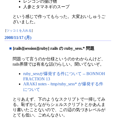
レンコンの揚げ物
人参とタマネギのスープ
という感じで作ってもらった。大変おいしゅうご
ざいました。
[
ツッコミを入れる
]
2008/11/17 (月)
■
[rails][session][ruby] rails の ruby_sess.* 問題
問題って言うのか仕様というのかわからんけど、
rails界隈では有名な話(?)らしい。聞いてないぞ。
ruby_sessが爆発する件について -- BONNOH
FRACTION 13
ARAKI notes - /tmp/ruby_sess* が爆発する件
について
とりあえず、下のようなスクリプトで一掃してみ
る。恥ずかしながらシェルスクリプトとかあんま
り書いたことないので、この辺の気づきレベルが
とても低い。ごめんなさい。