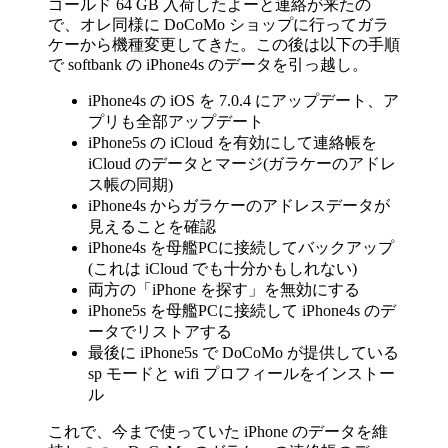
ゴールド 64 GB 入荷したよーと連絡が来たの
で、オレ同様に DoCoMo ショップに行ってガラ
ケーから機種変更してきた。この後は以下の手順
で softbank の iPhone4s のデータを引っ越し。
iPhone4s の iOS を 7.0.4 にアップデート、ア
プリも全部アップデート
iPhone5s の iCloud を有効にして連絡帳を
iCloud のデータとマージ(ガラケーのアドレ
ス帳の同期)
iPhone4s からガラケーのアドレスデータが
見えることを確認
iPhone4s を母艦PCに接続してバックアップ
(これは iCloud でも十分かもしれない)
両方の「iPhone を探す」を無効にする
iPhone5s を母艦PCに接続して iPhone4s のデ
ータでリストアする
最後に iPhone5s で DoCoMo が提供している
sp モードと wifi プロフィールをインストー
ル
これで、今まで使っていた iPhone のデータを維