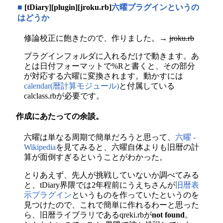
■
[tDiary][plugin][jroku.rb]
六曜プラグインというの
はどうか
修論校正に飽きたので、作りました。→
jroku.rb
プラグインフォルダに入れるだけで動きます。あ
とは日付フォーマットで%Rと書くと、その部分
が対応する六曜に変換されます。動かすには
calendar(暦計算モジュール)
と付属している
calclass.rbが必要です。
作成にあたっての余談。
六曜は単なる周期で簡単だろうと思って、
六曜 -
Wikipedia
を見てみると、六曜自体よりも旧暦の計
算が面倒すぎるということがわかった。
とりあえず、先人が挑戦していないか調べてみる
と、tDiary界隈では2年程前にうえちさんが
旧暦表
示プラグイン
というものを作っていたというのを
見つけたので、これで簡単に作れるわーと思った
ら、旧暦ライブラリであるqreki.rbが
not found
。