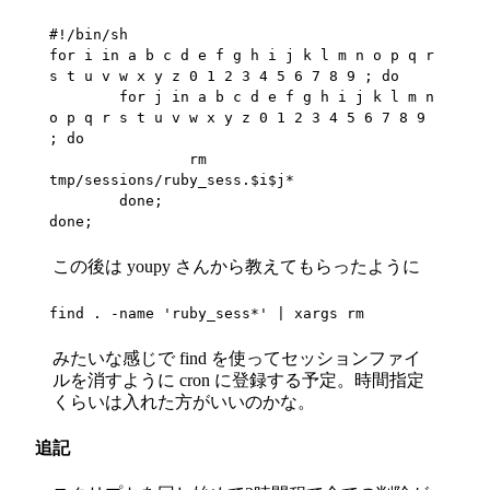
#!/bin/sh

for i in a b c d e f g h i j k l m n o p q r 
s t u v w x y z 0 1 2 3 4 5 6 7 8 9 ; do

        for j in a b c d e f g h i j k l m n 
o p q r s t u v w x y z 0 1 2 3 4 5 6 7 8 9 
; do

                rm 
tmp/sessions/ruby_sess.$i$j*

        done;

done;
この後は youpy さんから教えてもらったように
find . -name 'ruby_sess*' | xargs rm
みたいな感じで find を使ってセッションファイ
ルを消すように cron に登録する予定。時間指定
くらいは入れた方がいいのかな。
追記