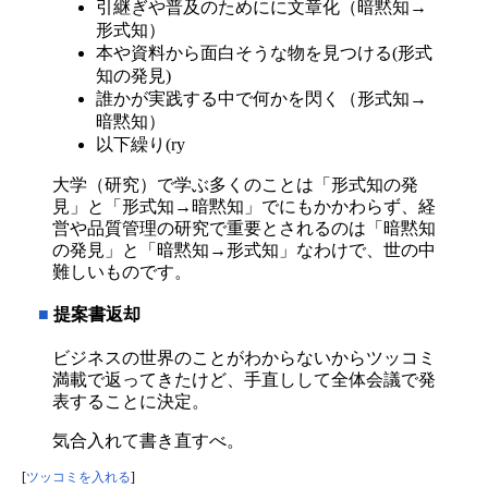
引継ぎや普及のためにに文章化（暗黙知→
形式知）
本や資料から面白そうな物を見つける(形式
知の発見)
誰かが実践する中で何かを閃く（形式知→
暗黙知）
以下繰り(ry
大学（研究）で学ぶ多くのことは「形式知の発
見」と「形式知→暗黙知」でにもかかわらず、経
営や品質管理の研究で重要とされるのは「暗黙知
の発見」と「暗黙知→形式知」なわけで、世の中
難しいものです。
■
提案書返却
ビジネスの世界のことがわからないからツッコミ
満載で返ってきたけど、手直しして全体会議で発
表することに決定。
気合入れて書き直すべ。
[
ツッコミを入れる
]