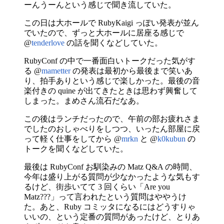
ーんうーんという感じで聞き流していた。
この日は大ホールで RubyKaigi っぽい発表が並ん
でいたので、ずっと大ホールに居座る感じで
@
tenderlove
の話を聞くなどしていた。
RubyConf の中で一番面白いトークだった気がす
る @
mametter
の発表は最初から最後まで笑いあ
り、拍手ありという感じで楽しかった。最後の音
楽付きの quine が出てきたときは思わず興奮して
しまった。まめさん流石だなあ。
この後はランチだったので、午前の部お疲れさま
でしたのおしゃべりをしつつ、いったん部屋に戻
って軽く仕事をしてから @
mrkn
と @
k0kubun
の
トークを聞くなどしていた。
最後は RubyConf お馴染みの Matz Q&A の時間、
今年は盛り上がる質問が少なかったような気もす
るけど、街歩いてて 3 回くらい「Are you
Matz???」って言われたという質問はややうけ
た。あと、Ruby コミッタになるにはどうすりゃ
いいの、という定番の質問があったけど、とりあ