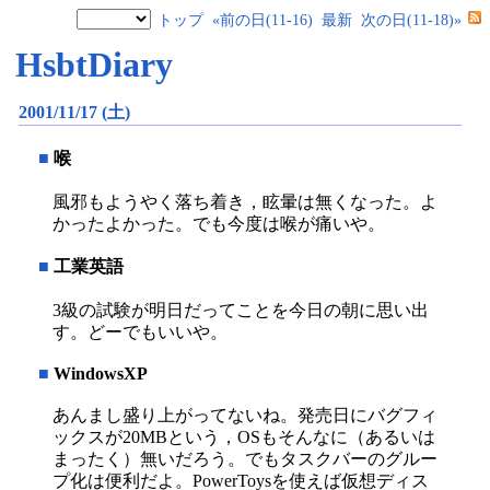
トップ
«前の日(11-16)
最新
次の日(11-18)»
HsbtDiary
2001/11/17 (土)
■
喉
風邪もようやく落ち着き，眩暈は無くなった。よ
かったよかった。でも今度は喉が痛いや。
■
工業英語
3級の試験が明日だってことを今日の朝に思い出
す。どーでもいいや。
■
WindowsXP
あんまし盛り上がってないね。発売日にバグフィ
ックスが20MBという，OSもそんなに（あるいは
まったく）無いだろう。でもタスクバーのグルー
プ化は便利だよ。PowerToysを使えば仮想ディス