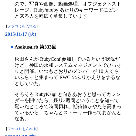
ので、写真や画像、動画処理、オブジェクトスト
レージ、Ruby/mruby あたりのキーワードにピン
と来る人を幅広く募集しています。
[
ツッコミを入れる
]
2015/11/17 (火)
■
Asakusa.rb 第333回
松田さんが RubyConf 参加しているという状況だ
けど、神田の永和システムマネジメントでひっそ
りと開催。いつもどおりのメンバーが 10 人くら
いふらっと集まって RWC のふりかえりをするな
どしていた。
そろそろ RubyKaigi と向きあおうと思ってカレン
ダーを開いたら、残り3週間ということを知って
驚いたところで時間切れ。期待値がやたら高まっ
ているから、ちゃんとストーリー作っておかんと
なあ。
[
ツッコミを入れる
]