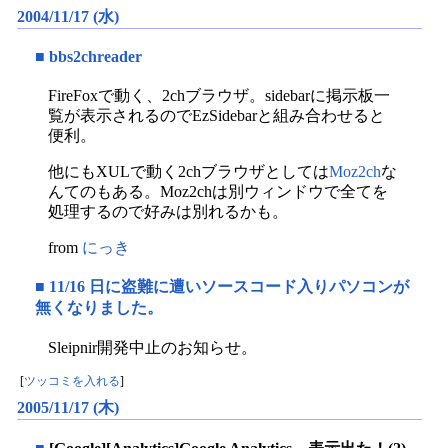
2004/11/17 (水)
■
bbs2chreader
FireFoxで動く、2chブラウザ。sidebarに掲示板一
覧が表示されるのでEzSidebarと組み合わせると
便利。
他にもXULで動く2chブラウザとしては
Moz2ch
な
んてのもある。Moz2chは別ウィンドウで全てを
処理するので好みは別れるかも。
from
にっき
■
11/16 日に盗難に遭いソースコード入りパソコンが
無くなりました。
Sleipnir開発中止のお知らせ。
[
ツッコミを入れる
]
2005/11/17 (木)