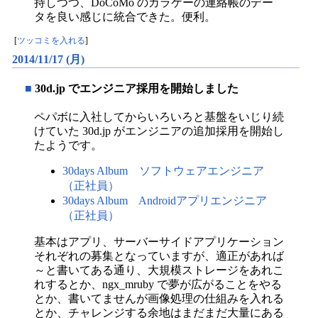
持しつつ、DoCoMo のガラケーの連絡帳のデー
タを良い感じに統合できた。便利。
[
ツッコミを入れる
]
2014/11/17 (月)
■
30d.jp でエンジニア採用を開始しました
ペパボに入社してからいろいろと基盤をいじり続
けていた 30d.jp がエンジニアの追加採用を開始し
たようです。
30days Album ソフトウェアエンジニア
（正社員）
30days Album Androidアプリエンジニア
（正社員）
基本はアプリ、サーバーサイドアプリケーション
それぞれの募集となっていますが、適正があれば
～と書いてある通り、大規模ストレージをあれこ
れするとか、ngx_mruby で夢が広がることをやる
とか、書いてませんが画像処理の仕組みを入れる
とか、チャレンジする余地はまだまだ大量にある