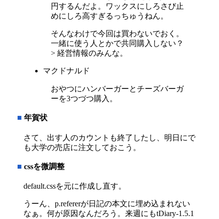
円するんだよ。ワックスにしろさび止
めにしろ高すぎるっちゅうねん。
そんなわけで今回は買わないでおく。
一緒に使う人とかで共同購入しない？
> 経営情報のみんな。
マクドナルド
おやつにハンバーガーとチーズバーガ
ーを3つづつ購入。
■
年賀状
さて、出す人のカウントも終了したし、明日にで
も大学の売店に注文しておこう。
■
cssを微調整
default.cssを元に作成し直す。
うーん、p.refererが日記の本文に埋め込まれない
なぁ。何が原因なんだろう。来週にもtDiary-1.5.1