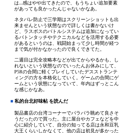
は...感はやや出てきたので、もうちょい追加要素
があっても良かったんじゃないかなあ。
ネタバレ防止で三学期はスクリーンショットも出
来ませんという状態なので詳しくは書かないけ
ど、ラスボスのバトルシステムは追加になってい
るバトンタッチやテクニカルなどを活用する必要
があるというのは、戦闘始まって少し時間が経つ
まで気が付かなかったので良くできてた。
二週目は完全攻略本などが出てからやるかも、し
れないという状態なのでいったんお休みにして、
P5Rの合間に軽くプレイしていたデスストランテ
ィングの方を本格化していく。ゲームの合間にゲ
ームという状態になっていて、年内はずっとこん
な感じかなあ。
■
私的台北好味帖 を読んだ
製品書店の台湾コーナーでパラパラ眺めて良さそ
うだったので買った。主に屋台やカフェなどを中
心に紹介していて、自分の知ってる店は永和豆乳
大王くらいしかなくて、他の店は初見が多かった