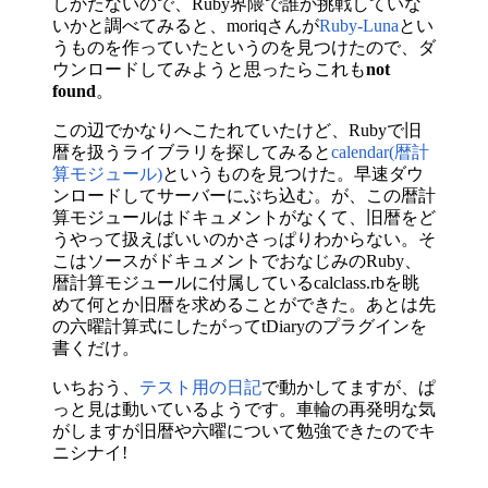
しかたないので、Ruby界隈で誰か挑戦していな
いかと調べてみると、moriqさんが
Ruby-Luna
とい
うものを作っていたというのを見つけたので、ダ
ウンロードしてみようと思ったらこれも
not
found
。
この辺でかなりへこたれていたけど、Rubyで旧
暦を扱うライブラリを探してみると
calendar(暦計
算モジュール)
というものを見つけた。早速ダウ
ンロードしてサーバーにぶち込む。が、この暦計
算モジュールはドキュメントがなくて、旧暦をど
うやって扱えばいいのかさっぱりわからない。そ
こはソースがドキュメントでおなじみのRuby、
暦計算モジュールに付属しているcalclass.rbを眺
めて何とか旧暦を求めることができた。あとは先
の六曜計算式にしたがってtDiaryのプラグインを
書くだけ。
いちおう、
テスト用の日記
で動かしてますが、ぱ
っと見は動いているようです。車輪の再発明な気
がしますが旧暦や六曜について勉強できたのでキ
ニシナイ!