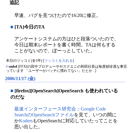
追記
早速、バグを見つけたので16:20に修正。
■
[TA]今日のTA
アンケートシステムの方はひと段落ついたので、
今日は期末レポートを書く時間。TAは何もする
ことがないので、ぼーっとしていた。
本日のツッコミ(全1件) [
ツッコミを入れる
]
#
smbd
[FFXIの田中プロデューサやスクエニの和田社長は毎度頓珍漢な事言
っています 「ユーザーがパッチに慣れてない」だとか ..]
2006/11/17 (金)
■
[firefox][OpenSearch]OpenSearch も使われている
のだな
最速インターフェース研究会 :: Google Code
SearchのOpenSearchファイル
を見て、いつの間に
か
Koders
もOpenSearchに対応していたってことを
思い出した。