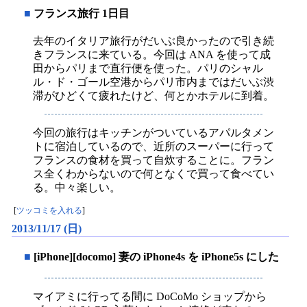
■
フランス旅行 1日目
去年のイタリア旅行がだいぶ良かったので引き続
きフランスに来ている。今回は ANA を使って成
田からパリまで直行便を使った。パリのシャル
ル・ド・ゴール空港からパリ市内まではだいぶ渋
滞がひどくて疲れたけど、何とかホテルに到着。
今回の旅行はキッチンがついているアパルタメン
トに宿泊しているので、近所のスーパーに行って
フランスの食材を買って自炊することに。フラン
ス全くわからないので何となくで買って食べてい
る。中々楽しい。
[
ツッコミを入れる
]
2013/11/17 (日)
■
[iPhone][docomo] 妻の iPhone4s を iPhone5s にした
マイアミに行ってる間に DoCoMo ショップから