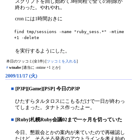
スクリプトを回し始めて3時間程で全ての削除が
終わった。やれやれ。
cron には1時間おきに
find tmp/sessions -name "ruby_sess.*" -mtime 
+1 -delete
を実行するようにした。
本日のツッコミ(全1件) [
ツッコミを入れる
]
#
wtnabe
[適当に -mtime +1 とか]
2009/11/17 (火)
■
[P3P][Game][PSP] 今日のP3P
ひたすらタルタロスにこもるだけで一日が終わっ
てしまった。タナトス作ったよー。
■
[Ruby]札幌Ruby会議02まで一ヶ月を切っていた
今日、懇親会とかの案内が来ていたので再確認し
たけど、そろそろ発表のアウトラインを考え始め