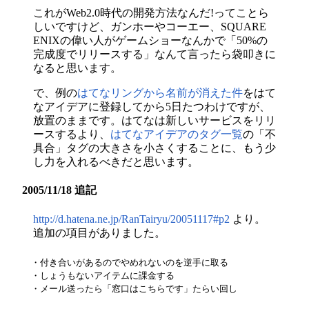
これがWeb2.0時代の開発方法なんだ!ってことら
しいですけど、ガンホーやコーエー、SQUARE
ENIXの偉い人がゲームショーなんかで「50%の
完成度でリリースする」なんて言ったら袋叩きに
なると思います。
で、例の
はてなリングから名前が消えた件
をはて
なアイデアに登録してから5日たつわけですが、
放置のままです。はてなは新しいサービスをリリ
ースするより、
はてなアイデアのタグ一覧
の「不
具合」タグの大きさを小さくすることに、もう少
し力を入れるべきだと思います。
2005/11/18 追記
http://d.hatena.ne.jp/RanTairyu/20051117#p2
より。
追加の項目がありました。
・付き合いがあるのでやめれないのを逆手に取る

・しょうもないアイテムに課金する

・メール送ったら「窓口はこちらです」たらい回し