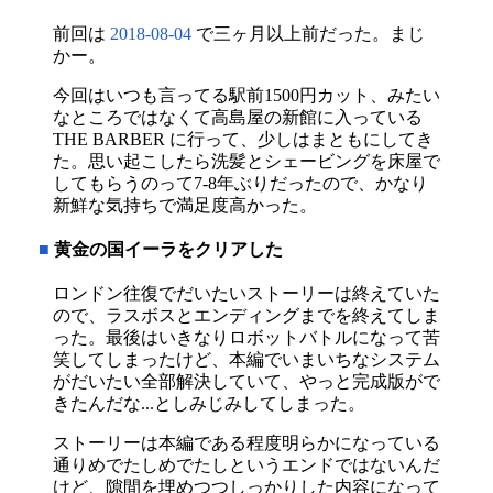
前回は
2018-08-04
で三ヶ月以上前だった。まじ
かー。
今回はいつも言ってる駅前1500円カット、みたい
なところではなくて高島屋の新館に入っている
THE BARBER に行って、少しはまともにしてき
た。思い起こしたら洗髪とシェービングを床屋で
してもらうのって7-8年ぶりだったので、かなり
新鮮な気持ちで満足度高かった。
■
黄金の国イーラをクリアした
ロンドン往復でだいたいストーリーは終えていた
ので、ラスボスとエンディングまでを終えてしま
った。最後はいきなりロボットバトルになって苦
笑してしまったけど、本編でいまいちなシステム
がだいたい全部解決していて、やっと完成版がで
きたんだな...としみじみしてしまった。
ストーリーは本編である程度明らかになっている
通りめでたしめでたしというエンドではないんだ
けど、隙間を埋めつつしっかりした内容になって