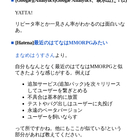
■
[Google][Analytics]Google Analytics、表示出た！(2)
YATTA!
リピータ率とか一見さん率がわかるのは面白いな
あ。
■
[Hatena]
最近のはてなはMMORPGみたい
まなめはうすさん
より。
自分もなんとなく最近のはてなはMMORPGと似
てきたような感じがする。例えば
追加サービス(追加パック)を次々リリース
してユーザーを繋ぎとめる
不具合は基本的に放置
テストやバグ出しはユーザーに丸投げ
永遠のベータバージョン
ユーザーを飼いならす
って所ですかね。他にもここが似ている!という
部分があれば教えてください。