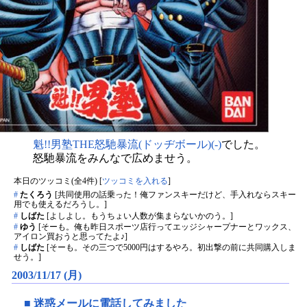
魁!!男塾THE怒馳暴流(ドッヂボール)(-)
でした。
怒馳暴流をみんなで広めませう。
本日のツッコミ(全4件) [
ツッコミを入れる
]
#
たくろう
[共同使用の話乗った！俺ファンスキーだけど、手入れならスキー
用でも使えるだろうし。]
#
しばた
[よしよし。もうちょい人数が集まらないかのう。]
#
ゆう
[そーも。俺も昨日スポーツ店行ってエッジシャープナーとワックス、
アイロン買おうと思ってたよ♪]
#
しばた
[そーも。その三つで5000円はするやろ。初出撃の前に共同購入しま
せう。]
2003/11/17 (月)
■
迷惑メールに電話してみました