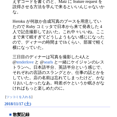
えずコードを書くのと、Matz に feature request を
説得させる方法を学んで来るといいんじゃないか
な。
Heroku が何故か合成写真のブースを用意してい
たので Ruby コミッタで日本から来て発表した 4
人で記念撮影しておいた。これ中々いいね。ここ
まで来て眠すぎてどうしようもない感じになった
ので、ディナーの時間まで1hくらい、部屋で軽く
横になっていた。
三日目のディナーは写真を撮影した4人と
@
tenderlove
と @
searls
と一緒にケイジャンのレス
トランへ。日本語半分、英語半分という感じで、
それぞれの言語のスラングとか、仕事の話とかを
していた。店の名前は忘れてしまったけど、かな
りおいしかったなあ。時差ボケというか眠さがな
ければもっと楽しめたのに。
[
ツッコミを入れる
]
2018/11/17 (土)
■
散髪記録