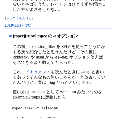
ないとやばそうだ。レイトンはひとまずお預けに
した方がよさそうだな…。
[
ツッコミを入れる
]
2010/11/17 (水)
■
[rspec][ruby] rspec の -t オプション
この前、exclusion_filter を ENV を使ってどうにか
する技を紹介したと思うんだけど、その後に
id:idesaku や ursm から -t (--tag) オプション使えば
それできるよと教えてもらった。
これ、
ドキュメント
を読んだときに --tags と書い
てあってそんなもの無いじゃんかーと放置してい
たんだけど、実は --tag だったというオチ。
使い方は metadata として :selenium みたいなのを
ExampleGroups に定義したら
rspec spec -t selenium