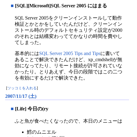
■
[SQL][Microsoft]SQL Server 2005 にはまる
SQL Server 2005をクリーンインストールして動作
検証とかとかをしていたんだけど、クリーンイン
ストール時のデフォルトセキュリティ設定が2000
のそれとは結構変わっててかなりの時間を費やし
てしまった。
基本的には
SQL Server 2005 Tips and Tips
に書いて
あることで解決できたんだけど、xp_cmdshellが無
効になってたり、リモート接続が許可されていな
かったり。とりあえず、今日の段階ではこの二つ
を有効にするだけで解決できた。
[
ツッコミを入れる
]
2007/11/17 (土)
■
[Life] 今日の(ry
ふと魚が食べたくなったので、本日のメニューは
鱈のムニエル