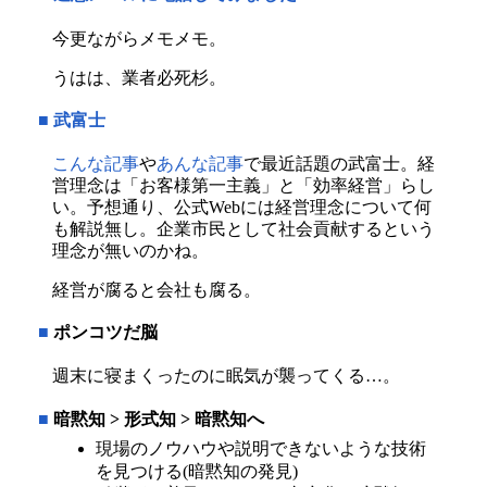
今更ながらメモメモ。
うはは、業者必死杉。
■
武富士
こんな記事
や
あんな記事
で最近話題の武富士。経
営理念は「お客様第一主義」と「効率経営」らし
い。予想通り、公式Webには経営理念について何
も解説無し。企業市民として社会貢献するという
理念が無いのかね。
経営が腐ると会社も腐る。
■
ポンコツだ脳
週末に寝まくったのに眠気が襲ってくる…。
■
暗黙知 > 形式知 > 暗黙知へ
現場のノウハウや説明できないような技術
を見つける(暗黙知の発見)