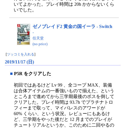
いてよかった。プレイ時間は 20h かからないくら
いでした。
ゼノブレイド2 黄金の国イーラ - Switch
-
任天堂
(no price)
[
ツッコミを入れる
]
2019/11/17 (日)
■
P5R をクリアした
初回ではあるけど Lv 99 、全コープ MAX、装備
は合体アイテムの一番強いもので揃えた、という
ところまで進めてから三学期最後のボスを倒して
クリアした。プレイ時間は 93.7h でプラチナトロ
フィーまで取って、マイパレスのアワードが
60% くらい、という状況。レビューにもあるけ
ど、三学期をやった後だと 12 月までのプレイが
チュートリアルというか、このために二回やるの