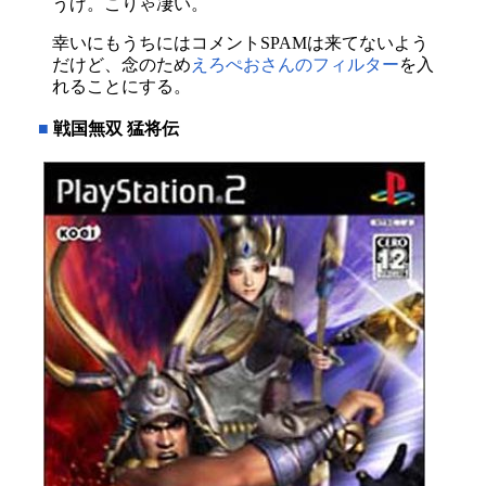
うげ。こりゃ凄い。
幸いにもうちにはコメントSPAMは来てないよう
だけど、念のため
えろぺおさんのフィルター
を入
れることにする。
■
戦国無双 猛将伝