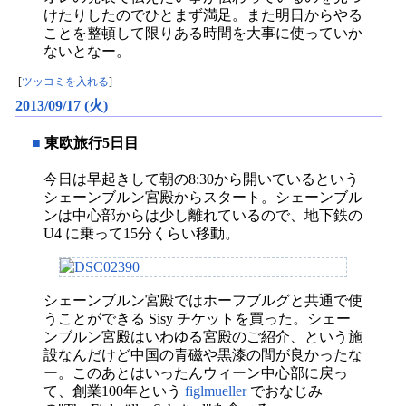
けたりしたのでひとまず満足。また明日からやる
ことを整頓して限りある時間を大事に使っていか
ないとなー。
[
ツッコミを入れる
]
2013/09/17 (火)
■
東欧旅行5日目
今日は早起きして朝の8:30から開いているという
シェーンブルン宮殿からスタート。シェーンブル
ンは中心部からは少し離れているので、地下鉄の
U4 に乗って15分くらい移動。
シェーンブルン宮殿ではホーフブルグと共通で使
うことができる Sisy チケットを買った。シェー
ンブルン宮殿はいわゆる宮殿のご紹介、という施
設なんだけど中国の青磁や黒漆の間が良かったな
ー。このあとはいったんウィーン中心部に戻っ
て、創業100年という
figlmueller
でおなじみ