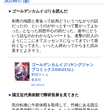
2021/09/17 (金)
■
ゴールデンカムイ (27) を読んだ
刺青の地図と黄金って結局どういうつながりの話
だったの、というのがやっとすべて繋がってよか
った...となった回想中心の回だった。途中にどう
いう話なのかわからないパートも、進撃の巨人の
ようにここにきてエッセンスになってきていて面
白くなってきた。いったん終わってからまた読み
直すとよさそう。
ゴールデンカムイ 27 (ヤングジャン
プコミックスDIGITAL)
野田サトル
集英社
(no price)
■
国立近代美術館で隈研吾展を見てきた
気分転換に午前休暇を取得して、竹橋にある国立
近代美術館に行ってきた。ちょうど隈研吾展が会