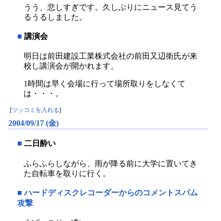
うう、悲しすぎです。久しぶりにニュース見てう
るうるしました。
■
講演会
明日は前田建設工業株式会社の前田又辺衛氏が来
校し講演会が開かれます。
1時間は早く会場に行って場所取りをしなくて
は・・・。
[
ツッコミを入れる
]
2004/09/17 (金)
■
二日酔い
ふらふらしながら、雨が降る前に大学に置いてき
た自転車を取りに行く。
■
ハードディスクレコーダーからのコメントスパム
攻撃