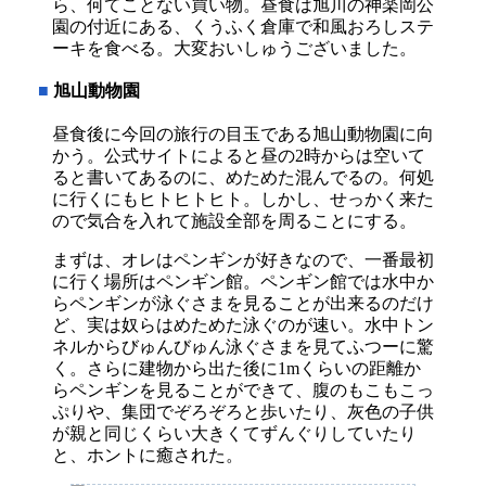
ら、何てことない買い物。昼食は旭川の神楽岡公
園の付近にある、くうふく倉庫で和風おろしステ
ーキを食べる。大変おいしゅうございました。
■
旭山動物園
昼食後に今回の旅行の目玉である旭山動物園に向
かう。公式サイトによると昼の2時からは空いて
ると書いてあるのに、めためた混んでるの。何処
に行くにもヒトヒトヒト。しかし、せっかく来た
ので気合を入れて施設全部を周ることにする。
まずは、オレはペンギンが好きなので、一番最初
に行く場所はペンギン館。ペンギン館では水中か
らペンギンが泳ぐさまを見ることが出来るのだけ
ど、実は奴らはめためた泳ぐのが速い。水中トン
ネルからびゅんびゅん泳ぐさまを見てふつーに驚
く。さらに建物から出た後に1mくらいの距離か
らペンギンを見ることができて、腹のもこもこっ
ぷりや、集団でぞろぞろと歩いたり、灰色の子供
が親と同じくらい大きくてずんぐりしていたり
と、ホントに癒された。