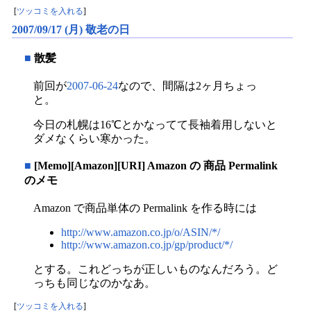
[
ツッコミを入れる
]
2007/09/17 (月) 敬老の日
■
散髪
前回が
2007-06-24
なので、間隔は2ヶ月ちょっ
と。
今日の札幌は16℃とかなってて長袖着用しないと
ダメなくらい寒かった。
■
[Memo][Amazon][URI] Amazon の 商品 Permalink
のメモ
Amazon で商品単体の Permalink を作る時には
http://www.amazon.co.jp/o/ASIN/*/
http://www.amazon.co.jp/gp/product/*/
とする。これどっちが正しいものなんだろう。ど
っちも同じなのかなあ。
[
ツッコミを入れる
]