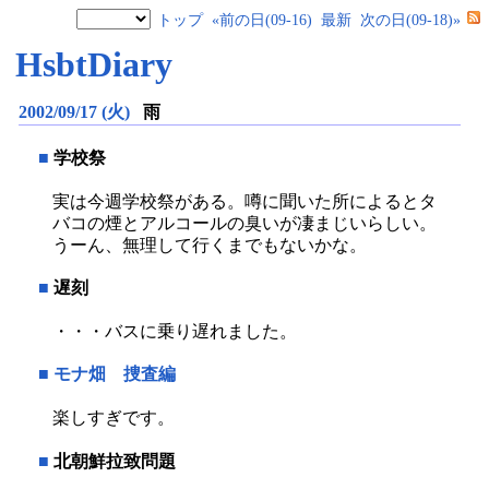
トップ
«前の日(09-16)
最新
次の日(09-18)»
HsbtDiary
2002/09/17 (火)
雨
■
学校祭
実は今週学校祭がある。噂に聞いた所によるとタ
バコの煙とアルコールの臭いが凄まじいらしい。
うーん、無理して行くまでもないかな。
■
遅刻
・・・バスに乗り遅れました。
■
モナ畑 捜査編
楽しすぎです。
■
北朝鮮拉致問題