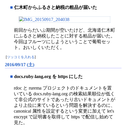
■
仁木町からふるさと納税の粗品が届いた
前回からだいぶ期間が空いたけど、北海道仁木町
にふるさと納税したことに対する粗品が届いた。
今回はフルーツにしようということで葡萄セッ
ト。おいしくいただく。
[
ツッコミを入れる
]
2016/09/17 (土)
■
docs.ruby-lang.org を https にした
rdoc と rurema プロジェクトのドキュメントを置
いている docs.ruby-lang.org の検索結果順位が低く
て非公式のサイトであったり古いドキュメントが
より上位に来ているという問題を解決するのに、
canonical 属性を設定するという変更に加えて let's
encrypt で証明書を取得して https で配信し始めて
見た。