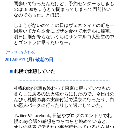
間歩いて行ったんだけど、予約センターらしきも
のは18:00ちょうどで閉まってしまって門前払い
なのであった。とほほ。
しょうがないのでこの日はヴェネツィアの町を一
周歩いてから夕食にピザを食べてホテルに帰宅。
明日は雨が降らないうちにサンマルコ大聖堂の中
とゴンドラに乗りたいなー。
[
ツッコミを入れる
]
2012/09/17 (月) 敬老の日
■
札幌で休憩していた
札幌Ruby会議も終わって東京に戻っていつもの
暮らしに戻るのは火曜からにしたので、今日はの
んびり札幌の妻の実家付近で温泉に行ったり、白
い恋人パークに行ったりして過ごしていた。
Twitter や facebook, 日記やブログのエントリで札
幌Ruby会議の感想をつらつらと眺めていると、
オレの発表で伝えたい事が伝わっているのを見つ