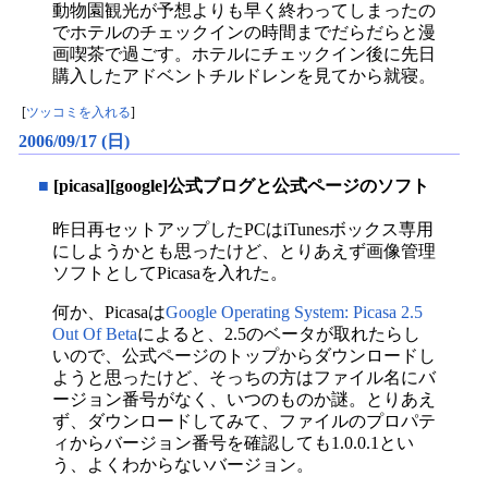
動物園観光が予想よりも早く終わってしまったの
でホテルのチェックインの時間までだらだらと漫
画喫茶で過ごす。ホテルにチェックイン後に先日
購入したアドベントチルドレンを見てから就寝。
[
ツッコミを入れる
]
2006/09/17 (日)
■
[picasa][google]公式ブログと公式ページのソフト
昨日再セットアップしたPCはiTunesボックス専用
にしようかとも思ったけど、とりあえず画像管理
ソフトとしてPicasaを入れた。
何か、Picasaは
Google Operating System: Picasa 2.5
Out Of Beta
によると、2.5のベータが取れたらし
いので、公式ページのトップからダウンロードし
ようと思ったけど、そっちの方はファイル名にバ
ージョン番号がなく、いつのものか謎。とりあえ
ず、ダウンロードしてみて、ファイルのプロパテ
ィからバージョン番号を確認しても1.0.0.1とい
う、よくわからないバージョン。