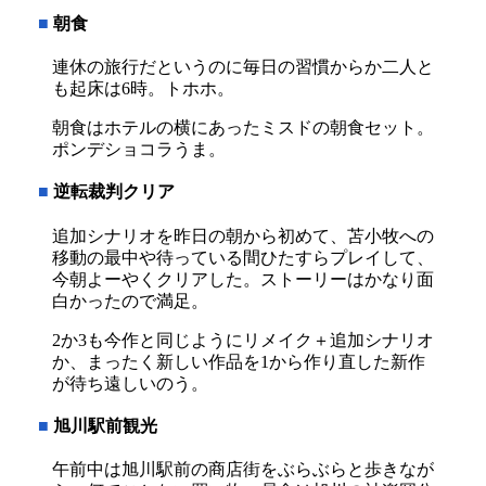
■
朝食
連休の旅行だというのに毎日の習慣からか二人と
も起床は6時。トホホ。
朝食はホテルの横にあったミスドの朝食セット。
ポンデショコラうま。
■
逆転裁判クリア
追加シナリオを昨日の朝から初めて、苫小牧への
移動の最中や待っている間ひたすらプレイして、
今朝よーやくクリアした。ストーリーはかなり面
白かったので満足。
2か3も今作と同じようにリメイク＋追加シナリオ
か、まったく新しい作品を1から作り直した新作
が待ち遠しいのう。
■
旭川駅前観光
午前中は旭川駅前の商店街をぶらぶらと歩きなが