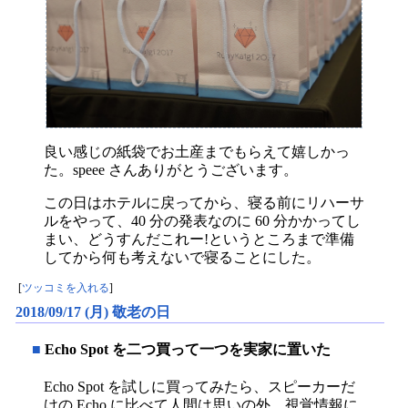
良い感じの紙袋でお土産までもらえて嬉しかっ
た。speee さんありがとうございます。
この日はホテルに戻ってから、寝る前にリハーサ
ルをやって、40 分の発表なのに 60 分かかってし
まい、どうすんだこれー!というところまで準備
してから何も考えないで寝ることにした。
[
ツッコミを入れる
]
2018/09/17 (月) 敬老の日
■
Echo Spot を二つ買って一つを実家に置いた
Echo Spot を試しに買ってみたら、スピーカーだ
けの Echo に比べて人間は思いの外、視覚情報に