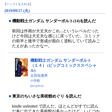
[
ツッコミを入れる
]
2019/09/17 (火)
■
機動戦士ガンダム サンダーボルト(14)を読んだ
前回は作画が大丈夫かこれ...というレベルだった
けど今回は大丈夫な感じに戻っていた。コミック
の前半と後半で形成が面白く逆転していて読みご
たえがあったかなー。
機動戦士ガンダム サンダーボルト
（１４） (ビッグコミックススペシャ
ル)
太田垣康男
小学館
(no price)
■
東京のちいさな美術館めぐり を読んだ
kindle unlimited で読んだ。ほとんどがすでに読ん
だ本に出てきた美術館が多かったけど、いくつか