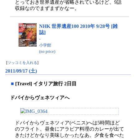
とっておき世界遺産が省略されているけど、9話
収録なのでまずまずかなー。
NHK 世界遺産100 2010年 9/28号 [雑
誌]
-
小学館
(no price)
[
ツッコミを入れる
]
2011/09/17 (土)
■
[Travel] イタリア旅行 2日目
ドバイからヴェネツィアへ
ドバイからヴェネツィア(ベニス)へは5時間ほど
のフライト、昼食にアラビア料理のカレーが出て
きたけどかなり美味しかったなあ。夕食を食べた