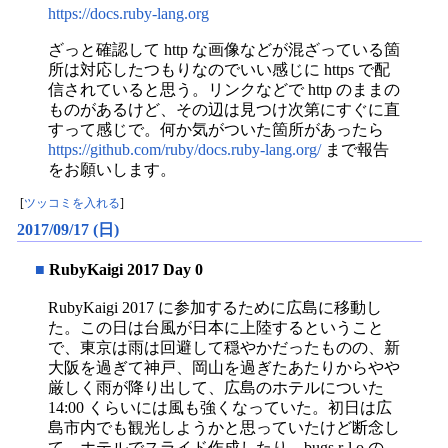
https://docs.ruby-lang.org
ざっと確認して http な画像などが混ざっている箇
所は対応したつもりなのでいい感じに https で配
信されていると思う。リンクなどで http のままの
ものがあるけど、その辺は見つけ次第にすぐに直
すって感じで。何か気がついた箇所があったら
https://github.com/ruby/docs.ruby-lang.org/
まで報告
をお願いします。
[
ツッコミを入れる
]
2017/09/17 (日)
■
RubyKaigi 2017 Day 0
RubyKaigi 2017 に参加するために広島に移動し
た。この日は台風が日本に上陸するということ
で、東京は雨は回避して穏やかだったものの、新
大阪を過ぎて神戸、岡山を過ぎたあたりからやや
厳しく雨が降り出して、広島のホテルについた
14:00 くらいには風も強くなっていた。初日は広
島市内でも観光しようかと思っていたけど断念し
て、ホテルでスライド作成したり、bugs.r-l.o の