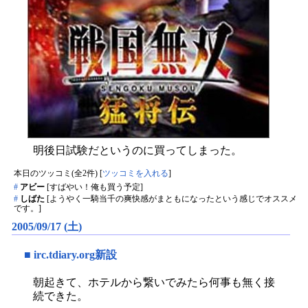
明後日試験だというのに買ってしまった。
本日のツッコミ(全2件) [
ツッコミを入れる
]
#
アビー
[すばやい！俺も買う予定]
#
しばた
[ようやく一騎当千の爽快感がまともになったという感じでオススメ
です。]
2005/09/17 (土)
■
irc.tdiary.org新設
朝起きて、ホテルから繋いでみたら何事も無く接
続できた。