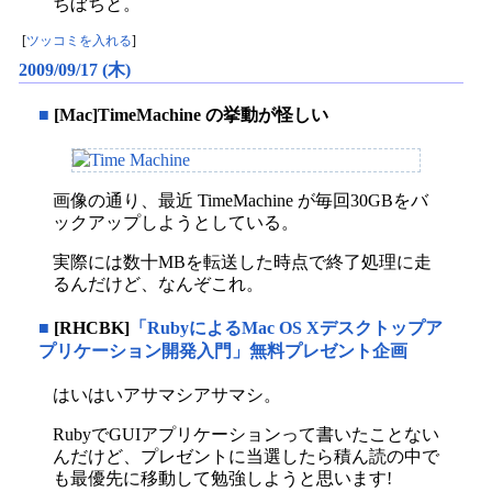
ちぼちと。
[
ツッコミを入れる
]
2009/09/17 (木)
■
[Mac]TimeMachine の挙動が怪しい
画像の通り、最近 TimeMachine が毎回30GBをバ
ックアップしようとしている。
実際には数十MBを転送した時点で終了処理に走
るんだけど、なんぞこれ。
■
[RHCBK]
「RubyによるMac OS Xデスクトップア
プリケーション開発入門」無料プレゼント企画
はいはいアサマシアサマシ。
RubyでGUIアプリケーションって書いたことない
んだけど、プレゼントに当選したら積ん読の中で
も最優先に移動して勉強しようと思います!