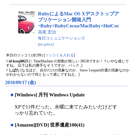
RubyによるMac OS Xデスクトップア
プリケーション開発入門
~Ruby×RubyCocoa/MacRuby×HotCocoa~
高尾 宏治
毎日コミュニケーションズ
(no price)
本日のツッコミ(全2件) [
ツッコミを入れる
]
#
id:kouji0625
[> TimeMachine の挙動が怪しい 30GBですか！？いやな感じで
すね。 以下は私の勝手なそうですが、バック..]
#
しばた
[なるほど、自分だけの現象なのか、Snow Leopard共通の現象なのか
がわからないので何ともって感じですねえ。]
2010/09/17 (金)
■
[Windows] 月刊 Windows Update
XPで11件だった。水曜に来てたみたいだけどす
っかり忘れていた。
■
[Amazon][DVD] 世界遺産100(41)