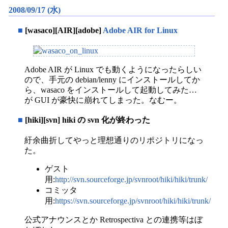
2008/09/17 (水)
■
[wasaco][AIR][adobe]
Adobe AIR for Linux
Adobe AIR が Linux でも動くようになったらしい
ので、手元の debian/lenny にインストールしてか
ら、wasaco をインストールして起動してみた…
が GUI が豪快に崩れてしまった。なむー。
■
[hiki][svn] hiki の svn 化が終わった
紆余曲折してやっと理想通りのリポジトリになっ
た。
ゲスト
用:
http://svn.sourceforge.jp/svnroot/hiki/hiki/trunk/
コミッタ
用:
https://svn.sourceforge.jp/svnroot/hiki/hiki/trunk/
公式アナウンスとか Retrospectiva との連携等はぼ