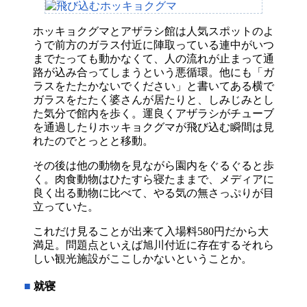
ホッキョクグマとアザラシ館は人気スポットのよ
うで前方のガラス付近に陣取っている連中がいつ
までたっても動かなくて、人の流れが止まって通
路が込み合ってしまうという悪循環。他にも「ガ
ラスをたたかないでください」と書いてある横で
ガラスをたたく婆さんが居たりと、しみじみとし
た気分で館内を歩く。運良くアザラシがチューブ
を通過したりホッキョクグマが飛び込む瞬間は見
れたのでとっとと移動。
その後は他の動物を見ながら園内をぐるぐると歩
く。肉食動物はひたすら寝たままで、メディアに
良く出る動物に比べて、やる気の無さっぷりが目
立っていた。
これだけ見ることが出来て入場料580円だから大
満足。問題点といえば旭川付近に存在するそれら
しい観光施設がここしかないということか。
■
就寝