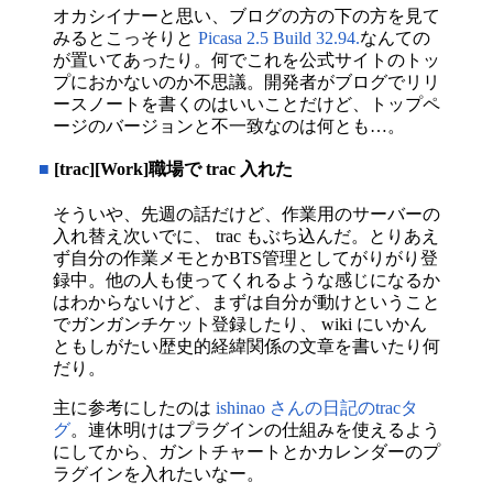
オカシイナーと思い、ブログの方の下の方を見て
みるとこっそりと
Picasa 2.5 Build 32.94.
なんての
が置いてあったり。何でこれを公式サイトのトッ
プにおかないのか不思議。開発者がブログでリリ
ースノートを書くのはいいことだけど、トップペ
ージのバージョンと不一致なのは何とも…。
■
[trac][Work]職場で trac 入れた
そういや、先週の話だけど、作業用のサーバーの
入れ替え次いでに、 trac もぶち込んだ。とりあえ
ず自分の作業メモとかBTS管理としてがりがり登
録中。他の人も使ってくれるような感じになるか
はわからないけど、まずは自分が動けということ
でガンガンチケット登録したり、 wiki にいかん
ともしがたい歴史的経緯関係の文章を書いたり何
だり。
主に参考にしたのは
ishinao さんの日記のtracタ
グ
。連休明けはプラグインの仕組みを使えるよう
にしてから、ガントチャートとかカレンダーのプ
ラグインを入れたいなー。