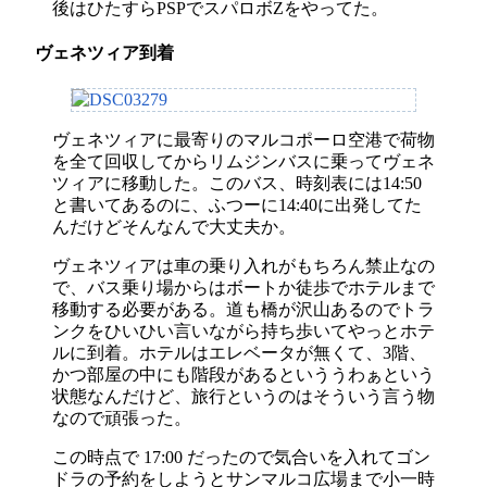
後はひたすらPSPでスパロボZをやってた。
ヴェネツィア到着
ヴェネツィアに最寄りのマルコポーロ空港で荷物
を全て回収してからリムジンバスに乗ってヴェネ
ツィアに移動した。このバス、時刻表には14:50
と書いてあるのに、ふつーに14:40に出発してた
んだけどそんなんで大丈夫か。
ヴェネツィアは車の乗り入れがもちろん禁止なの
で、バス乗り場からはボートか徒歩でホテルまで
移動する必要がある。道も橋が沢山あるのでトラ
ンクをひいひい言いながら持ち歩いてやっとホテ
ルに到着。ホテルはエレベータが無くて、3階、
かつ部屋の中にも階段があるといううわぁという
状態なんだけど、旅行というのはそういう言う物
なので頑張った。
この時点で 17:00 だったので気合いを入れてゴン
ドラの予約をしようとサンマルコ広場まで小一時