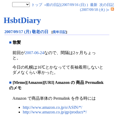
トップ
«前の日記(2007/09/16 (日) )
最新
次の日記
(2007/09/18 (火) )»
HsbtDiary
2007/09/17 (月) 敬老の日
[
長年日記
]
■
散髪
前回が
2007-06-24
なので、間隔は2ヶ月ちょっ
と。
今日の札幌は16℃とかなってて長袖着用しないと
ダメなくらい寒かった。
■
[Memo][Amazon][URI] Amazon の 商品 Permalink
のメモ
Amazon で商品単体の Permalink を作る時には
http://www.amazon.co.jp/o/ASIN/*/
http://www.amazon.co.jp/gp/product/*/