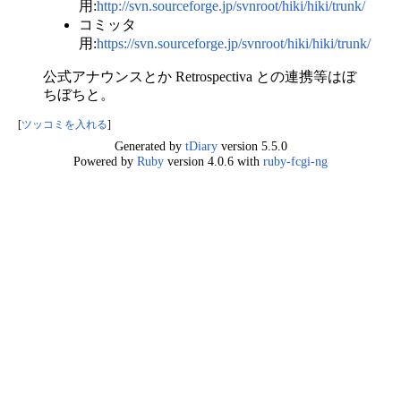
用:
http://svn.sourceforge.jp/svnroot/hiki/hiki/trunk/
コミッタ
用:
https://svn.sourceforge.jp/svnroot/hiki/hiki/trunk/
公式アナウンスとか Retrospectiva との連携等はぼ
ちぼちと。
[
ツッコミを入れる
]
Generated by
tDiary
version 5.5.0
Powered by
Ruby
version 4.0.6 with
ruby-fcgi-ng