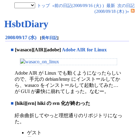
トップ
«前の日記(2008/09/16 (火) )
最新
次の日記
(2008/09/18 (木) )»
HsbtDiary
2008/09/17 (水)
[
長年日記
]
■
[wasaco][AIR][adobe]
Adobe AIR for Linux
Adobe AIR が Linux でも動くようになったらしい
ので、手元の debian/lenny にインストールしてか
ら、wasaco をインストールして起動してみた…
が GUI が豪快に崩れてしまった。なむー。
■
[hiki][svn] hiki の svn 化が終わった
紆余曲折してやっと理想通りのリポジトリになっ
た。
ゲスト