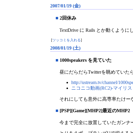
2007/01/19 (金)
■
2回休み
TextDrive に Rails と
[
ツッコミを入れる
]
2008/01/19 (土)
■
1000speakers を見ていた
昼にだらだらTwitterを眺め
http://ustream.tv/channel/1000sp
ニコニコ動画(RC2)‐マイリスト 1000
それにしても意外に高専率たけー
■
[PSP][Game][MHP2]最近のMHP2
今まで完全に放置していたガンナ