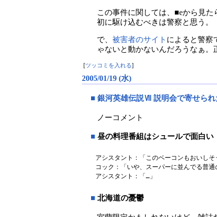
この事件に関しては、■eから見
初に駆け込むべきは警察と思う。
で、
被害者のサイト
によると警察
ゃないと動かないんだろうなぁ。
[
ツッコミを入れる
]
2005/01/19 (水)
■
銀河英雄伝説Ⅶ 説明会で寄せら
ノーコメント
■
昼の料理番組はシュールで面白い
アシスタント：「このベーコンもおいしそう
コック：「いや、スーパーに並んでる普通の
アシスタント：「…」
■
北海道の憂鬱