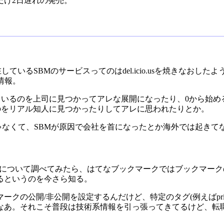
だけ2日遅れの発売。
ているSBMのサービスってのはdel.icio.usを焼きなおしたよ
情報。
しているのを上司に見つかってアレな展開になったり、0から始
るのをリアル知人に見つかったりしてアレに思われたりとか。
じゃなくて、SBMが原因で会社を首になったとか海外では起きて
開について調べてみたら、はてなブックマークではブックマーク
るというのを今さら知る。
クの公開/非公開を設定するんだけど、特定のタグ(例えばpriv
あ。それこそ普段は技術系情報を引っ張ってきてるけど、転職情報