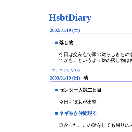
HsbtDiary
2002/01/19 (土)
■
落し物
今日は交差点で家の鍵らしきもの
てかも。というより鍵の落し物は
[
ツッコミを入れる
]
2003/01/19 (日)
晴
■
センター入試二日目
今日も彼女が出撃
■
ネギ巻き仲間現る
良かった。この話をしても周りの