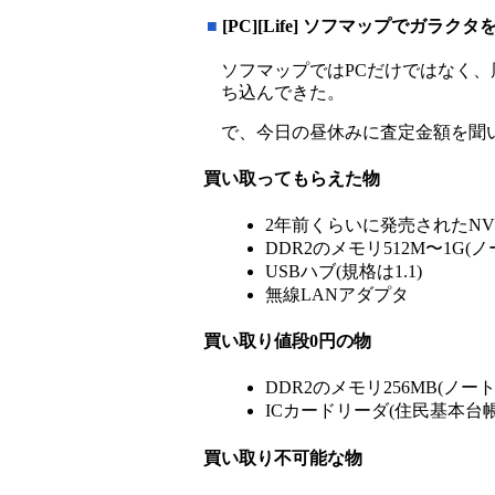
■
[PC][Life] ソフマップでガラク
ソフマップではPCだけではなく
ち込んできた。
で、今日の昼休みに査定金額を聞
買い取ってもらえた物
2年前くらいに発売されたNV
DDR2のメモリ512M〜1G
USBハブ(規格は1.1)
無線LANアダプタ
買い取り値段0円の物
DDR2のメモリ256MB(ノート
ICカードリーダ(住民基本台
買い取り不可能な物