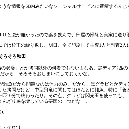
ような情報をSBMみたいなソーシャルサービスに蓄積するんじ
きりと腹が痛かったので薬を飲んで、部屋の掃除と実家に送り
んでは校正の繰り返し。明日、全て印刷して主査1人と副査2人
Pはそろそろ秋田
灼熱の双璧」とか拷問以外の何者でもないよなあ。黒ディア2匹
うだから、そろそろおしまいにしておくかな。
力が雑魚だから問題なのは体力のみ。だから、黒グラビとかディ
した拷問だけど、中型飛竜に関してはほんとに雑魚。特に「蒼と
一匹10分で終わったり。その点、グラビは閃光玉を使っても、
うんざり感を増している要因の一つだなー。
)。
ないっすね〜]