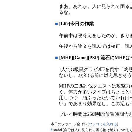
まあ、あれか。人に見られて困る
るな。
■
[Life]今日の作業
午前中は寝冷えをしたのか、きり
午後から論文を読んでは校正、読
■
[MHP][Game][PSP] 流石にMH
1人でG級黒グラビ2匹を倒す「
ないし。2が出る前に燃え尽きそ
MHPの二匹討伐クエストは攻撃
く、体力が多いタイプはちょっと
用しつつ、頭ぶったたいていれば
い」であまり効果なし。この辺も
プレイ時間は250時間(放置時間含む
本日のツッコミ(全1件) [
ツッコミを入れる
]
#
smbd
[自分は人に見られて困る物は絶対にpostし