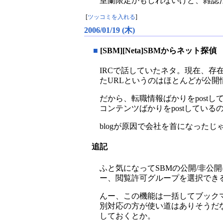
室蘭限定かもしれないけど、雑誌
[
ツッコミを入れる
]
2006/01/19 (木)
■
[SBM][Neta]SBMからネット探偵
IRCで話していたネタ。現在、存在し
たURLというのはほとんどが公開
だから、転職情報ばかりをpost
コンテンツばかりをpostしてい
blogが原因で会社を首になった
追記
ふと気になってSBMの公開/非公
ー、閲覧許可グループを選択でき
んー、この機能は一括してブックマー
別対応の方が使い道はありそうだな
しておくとか。