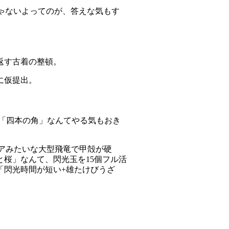
ゃないよってのが、答えな気もす
返す古着の整頓。
に仮提出。
の「四本の角」なんてやる気もおき
アみたいな大型飛竜で甲殻が硬
桜」なんて、閃光玉を15個フル活
「閃光時間が短い+雄たけびうざ