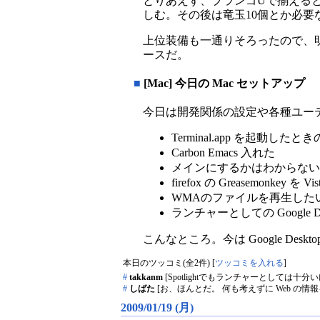
とりあえず、ブランゴUで揃える
しむ。その後は竜玉10個とか必要
上位装備も一通りそろったので、
ースだ。
■
[Mac] 今日の Mac セットアップ
今日は開発関係の設定や各種ユー
Terminal.app を起動した
Carbon Emacs 入れた
メインにするかはわからないけど、tDia
firefox の Greasemonkey
WMAのファイルを再生したい
ランチャーとしての Google D
こんなところ。今は Google Des
本日のツッコミ(全2件) [
ツッコミを入れる
]
#
takkanm
[Spotlightでもランチャーとしては十分
#
しばた
[お、ほんとだ。 何も考えずに Web の情報を鵜呑み
2009/01/19 (月)