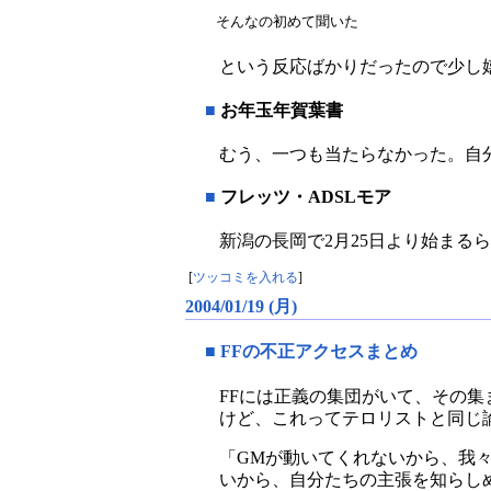
そんなの初めて聞いた
という反応ばかりだったので少し
■
お年玉年賀葉書
むう、一つも当たらなかった。自
■
フレッツ・ADSLモア
新潟の長岡で2月25日より始まる
[
ツッコミを入れる
]
2004/01/19 (月)
■
FFの不正アクセスまとめ
FFには正義の集団がいて、その
けど、これってテロリストと同じ
「GMが動いてくれないから、我
いから、自分たちの主張を知らし