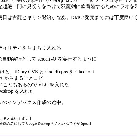
と耳栓と特殊攻撃強化が発動するので、上位ブランゴを延々と
な超絶一門に見切りをつけて双龍剣に軟着陸するためにラオを延
明日は古龍とキリン退治かなあ。DMC4発売までには丁度良い
ティリティをちまちま入れる
ときの自動実行として screen -O を実行するように
ry CVS と CodeRepos を Checkout.
 を Vista からまるごとコピー
こともあるので VLC を入れた
esktop を入れた
ktop のインデックス作成の途中。
いけると思いますよ ]
にして Google Desktop を入れたんですが Spot..]