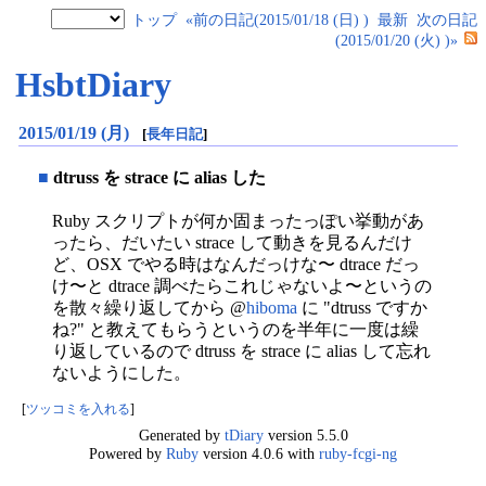
トップ
«前の日記(2015/01/18 (日) )
最新
次の日記
(2015/01/20 (火) )»
HsbtDiary
2015/01/19 (月)
[
長年日記
]
■
dtruss を strace に alias した
Ruby スクリプトが何か固まったっぽい挙動があ
ったら、だいたい strace して動きを見るんだけ
ど、OSX でやる時はなんだっけな〜 dtrace だっ
け〜と dtrace 調べたらこれじゃないよ〜というの
を散々繰り返してから @
hiboma
に "dtruss ですか
ね?" と教えてもらうというのを半年に一度は繰
り返しているので dtruss を strace に alias して忘れ
ないようにした。
[
ツッコミを入れる
]
Generated by
tDiary
version 5.5.0
Powered by
Ruby
version 4.0.6 with
ruby-fcgi-ng