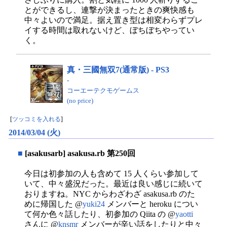
とができるし、連撃が決まったときの爽快感も
中々よいので満足。据え置き型は相変わらずプレ
イする時間は取れないけど、ぼちぼちやってい
く。
真・三國無双7(通常版) - PS3
-
コーエーテクモゲームス
(no price)
[
ツッコミを入れる
]
2014/03/04 (火)
■
[asakusarb] asakusa.rb 第250回
今日は初参加の人も含めて 15 人くらい参加して
いて、中々盛況だった。最近は良い感じに続いて
おりますね。NYC からわざわざ asakusa.rb のた
めに帰国した @
yuki24
メンバーと heroku につい
て何か色々話したり、初参加の Qiita の @
yaotti
さんに @
knsmr
メンバーが辛い話をしたりと中々