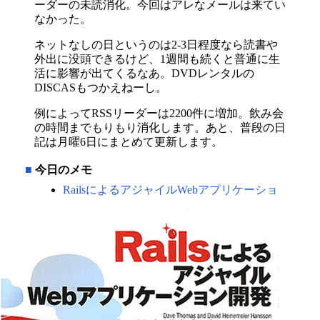
ーダーの未読消化。今回はアレなメールは来てい
なかった。
ネットなしの日というのは2-3日程度なら読書や
外出に没頭できるけど、1週間も続くと普通に生
活に影響が出てくるなあ。DVDレンタルの
DISCASもつかえねーし。
例によってRSSリーダーは2200件に増加。飲み会
の時間までもりもり消化します。あと、普段の日
記は月曜6日にまとめて更新します。
■
今日のメモ
RailsによるアジャイルWebアプリケーショ