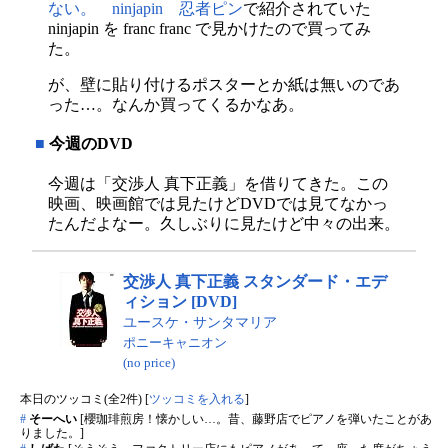
ない。 ninjapin 忍者ピン
で紹介されていた
ninjapin を franc franc で見かけたので買ってみ
た。
が、壁に貼り付けるポスターとか紙は無いのであ
った…。なんか買ってくるかなあ。
■
今週のDVD
今週は「交渉人 真下正義」を借りてきた。この
映画、映画館では見たけどDVDでは見てなかっ
たんだよなー。久しぶりに見たけど中々の出来。
交渉人 真下正義 スタンダード・エデ
ィション [DVD]
ユースケ・サンタマリア
ポニーキャニオン
(no price)
本日のツッコミ(全2件) [
ツッコミを入れる
]
#
そーへい
[櫻珈琲煎房！懐かしい…。昔、藤野店でピアノを弾いたことがあ
りました。]