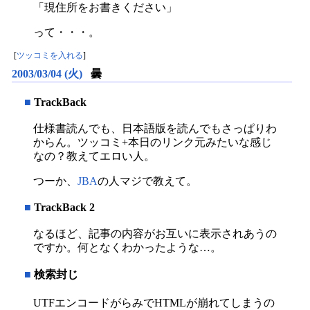
「現住所をお書きください」
って・・・。
[
ツッコミを入れる
]
2003/03/04 (火)
曇
■
TrackBack
仕様書読んでも、日本語版を読んでもさっぱりわ
からん。ツッコミ+本日のリンク元みたいな感じ
なの？教えてエロい人。
つーか、
JBA
の人マジで教えて。
■
TrackBack 2
なるほど、記事の内容がお互いに表示されあうの
ですか。何となくわかったような…。
■
検索封じ
UTFエンコードがらみでHTMLが崩れてしまうの