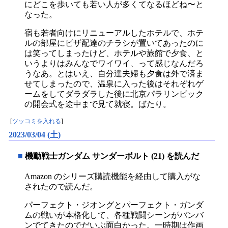
にどこを歩いても若い人が多くてなるほどね〜と
なった。
宿も若者向けにリニューアルしたホテルで、ホテ
ルの部屋にピザ配達のチラシが置いてあったのに
は笑ってしまったけど、ホテルや旅館で夕食、と
いうよりはみんなでワイワイ、って感じなんだろ
うなあ。とはいえ、自分達夫婦も夕食は外で済ま
せてしまったので、温泉に入った後はそれぞれゲ
ームをしてダラダラした後に北京パラリンピック
の開会式を途中まで見て就寝。ばたり。
[
ツッコミを入れる
]
2023/03/04 (土)
■
機動戦士ガンダム サンダーボルト (21) を読んだ
Amazon のシリーズ購読機能を経由して購入がな
されたので読んだ。
パーフェクト・ジオングとパーフェクト・ガンダ
ムの戦いが本格化して、各種戦闘シーンがバンバ
ンでてきたのでだいぶ面白かった。一時期は作画