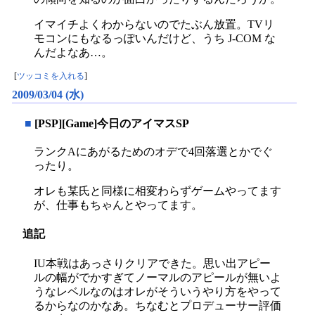
イマイチよくわからないのでたぶん放置。TVリ
モコンにもなるっぽいんだけど、うち J-COM な
んだよなあ…。
[
ツッコミを入れる
]
2009/03/04 (水)
■
[PSP][Game]今日のアイマスSP
ランクAにあがるためのオデで4回落選とかでぐ
ったり。
オレも某氏と同様に相変わらずゲームやってます
が、仕事もちゃんとやってます。
追記
IU本戦はあっさりクリアできた。思い出アピー
ルの幅がでかすぎてノーマルのアピールが無いよ
うなレベルなのはオレがそういうやり方をやって
るからなのかなあ。ちなむとプロデューサー評価