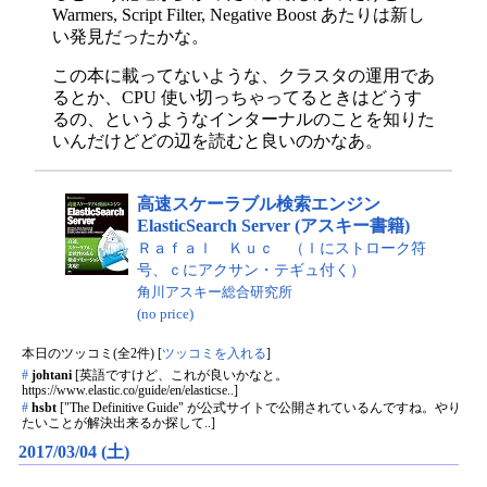
Warmers, Script Filter, Negative Boost あたりは新し
い発見だったかな。
この本に載ってないような、クラスタの運用であ
るとか、CPU 使い切っちゃってるときはどうす
るの、というようなインターナルのことを知りた
いんだけどどの辺を読むと良いのかなあ。
高速スケーラブル検索エンジン
ElasticSearch Server (アスキー書籍)
Ｒａｆａｌ Ｋｕｃ （ｌにストローク符
号、ｃにアクサン・テギュ付く）
角川アスキー総合研究所
(no price)
本日のツッコミ(全2件) [
ツッコミを入れる
]
#
johtani
[英語ですけど、これが良いかなと。
https://www.elastic.co/guide/en/elasticse..]
#
hsbt
["The Definitive Guide" が公式サイトで公開されているんですね。やり
たいことが解決出来るか探して..]
2017/03/04 (土)