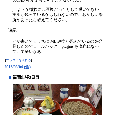
500MB 程度ならなんてことないよね。
plugins が微妙に非互換だったりして動いてない
箇所が残っているかもしれないので、おかしい場
所があったら教えてください。
追記
とか書いてるうちに ML 連携が死んでいるのを発
見したのでロールバック。plugins も魔窟になっ
ていて辛いなあ。
[
ツッコミを入れる
]
2016/03/04 (金)
■
福岡出張2日目