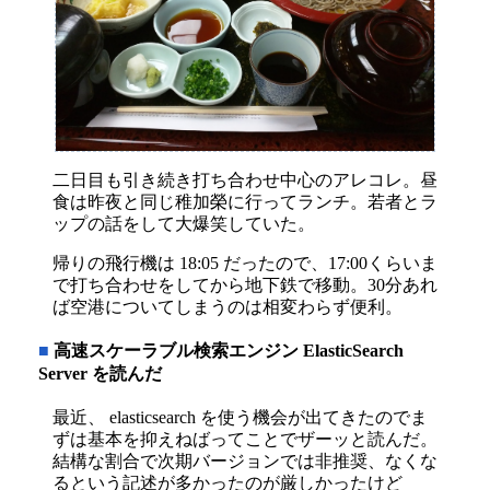
二日目も引き続き打ち合わせ中心のアレコレ。昼
食は昨夜と同じ稚加榮に行ってランチ。若者とラ
ップの話をして大爆笑していた。
帰りの飛行機は 18:05 だったので、17:00くらいま
で打ち合わせをしてから地下鉄で移動。30分あれ
ば空港についてしまうのは相変わらず便利。
■
高速スケーラブル検索エンジン ElasticSearch
Server を読んだ
最近、 elasticsearch を使う機会が出てきたのでま
ずは基本を抑えねばってことでザーッと読んだ。
結構な割合で次期バージョンでは非推奨、なくな
るという記述が多かったのが厳しかったけど