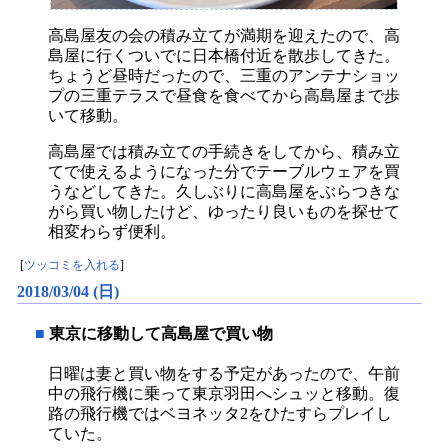
高島屋友の会の積み立てが満期を迎えたので、高
島屋に行くついでに日本橋付近を散歩してきた。
ちょうど昼時だったので、三重のアンテナショッ
プの三重テラスで昼食を食べてから高島屋まで歩
いて移動。
高島屋では積み立ての手続きをしてから、積み立
てで使えるようになった分でテーブルウェアを買
うなどしてきた。久しぶりに高島屋をぶらつきな
がら買い物したけど、ゆったり良いものを探せて
相変わらず便利。
[
ツッコミを入れる
]
2018/03/04 (日)
■
東京に移動して高島屋で買い物
日曜は妻と買い物をする予定があったので、午前
中の飛行機に乗って東京羽田へシュッと移動。復
路の飛行機ではベヨネッタ2をひたすらプレイし
ていた。