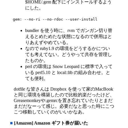
$HOME/.gem 配下にインストールするよう
にした。
gem: --no-ri --no-rdoc --user-install
bundler を使う時に、rvm でガンガン切り替
えるとめためたな状態になるので併用はと
りあえずやめている。
なので ruby1.9 の環境をどうするかについ
ても考えてない。どうやって共存を管理し
たものか。
perl の環境は Snow Leopard に標準で入って
いる perl5.10 と local::lib の組み合わせ。と
ても便利。
dotfile な皆さんは Dropbox を使って家のMacBook
と同じ環境を構築したので比較的楽だったけど、
Greasemonkeyや.gemrcを置き忘れていたりとまだ
まだだなーって感じ。必要だなと思った時にこつ
こつ移動していくのがいいかなあ。
■
[Amazon] Amazon ギフト券が届いた