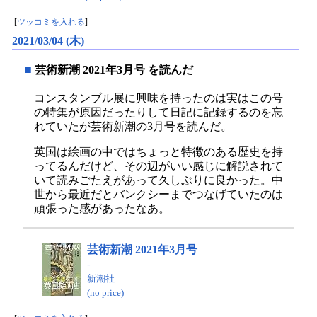
[
ツッコミを入れる
]
2021/03/04 (木)
■
芸術新潮 2021年3月号 を読んだ
コンスタンブル展に興味を持ったのは実はこの号
の特集が原因だったりして日記に記録するのを忘
れていたが芸術新潮の3月号を読んだ。
英国は絵画の中ではちょっと特徴のある歴史を持
ってるんだけど、その辺がいい感じに解説されて
いて読みごたえがあって久しぶりに良かった。中
世から最近だとバンクシーまでつなげていたのは
頑張った感があったなあ。
芸術新潮 2021年3月号
-
新潮社
(no price)