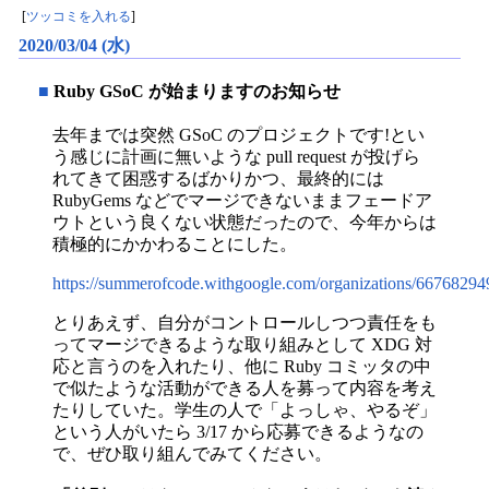
[
ツッコミを入れる
]
2020/03/04 (水)
■
Ruby GSoC が始まりますのお知らせ
去年までは突然 GSoC のプロジェクトです!とい
う感じに計画に無いような pull request が投げら
れてきて困惑するばかりかつ、最終的には
RubyGems などでマージできないままフェードア
ウトという良くない状態だったので、今年からは
積極的にかかわることにした。
https://summerofcode.withgoogle.com/organizations/6676829
とりあえず、自分がコントロールしつつ責任をも
ってマージできるような取り組みとして XDG 対
応と言うのを入れたり、他に Ruby コミッタの中
で似たような活動ができる人を募って内容を考え
たりしていた。学生の人で「よっしゃ、やるぞ」
という人がいたら 3/17 から応募できるようなの
で、ぜひ取り組んでみてください。