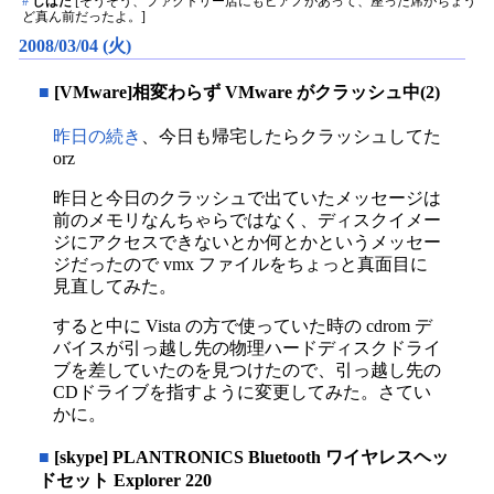
#
しばた
[そうそう、ファクトリー店にもピアノがあって、座った席がちょう
ど真ん前だったよ。]
2008/03/04 (火)
■
[VMware]相変わらず VMware がクラッシュ中(2)
昨日の続き
、今日も帰宅したらクラッシュしてた
orz
昨日と今日のクラッシュで出ていたメッセージは
前のメモリなんちゃらではなく、ディスクイメー
ジにアクセスできないとか何とかというメッセー
ジだったので vmx ファイルをちょっと真面目に
見直してみた。
すると中に Vista の方で使っていた時の cdrom デ
バイスが引っ越し先の物理ハードディスクドライ
ブを差していたのを見つけたので、引っ越し先の
CDドライブを指すように変更してみた。さてい
かに。
■
[skype] PLANTRONICS Bluetooth ワイヤレスヘッ
ドセット Explorer 220