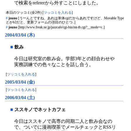
で検索をrefererから外すことにしました。
本日のツッコミ(全2件) [
ツッコミを入れる
]
#
jouno
[うーんとですね、あれは単体cgiだからあれですけど、Movable Type
とかb2だと、更新フォームの項目のひとつ..]
#
jouno
[http://www.freak.ne.jp/jazzcafe/cgi-bin/mt-tb.cgi?__mode=v..]
2004/03/04 (木)
■
飲み
今日は研究室の飲み会。学部3年との顔合わせや
実務訓練での色々なことを話し合う。
[
ツッコミを入れる
]
2005/03/04 (金)
[
ツッコミを入れる
]
2006/03/04 (土)
■
ススキノでネットカフェ
今日はススキノで高専の同期二人と飲み会なの
で、ついでに漫画喫茶でメールチェックとRSSリ