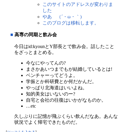
このサイトのアドレスが変わりま
した
やあ （´・ω・｀)
このブログは移転します。
■
高専の同期と飲み会
今日はid:kyounとY部長とで飲み会。話したこと
をざっとまとめる。
今なにやってんの?
まさかあいつまでもが結婚しているとは!
ベンチャーってどうよ。
学振とか科研費とか何だかんだ。
やっぱり北海道はいいよね。
知的美女はいないのー?
自宅と会社の往復はいかがなものか。
…etc
久しぶりに記憶が飛ぶくらい飲んだなあ。あんな
状況でよく帰宅できたものだ。