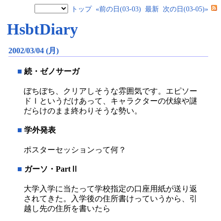
トップ
«前の日(03-03)
最新
次の日(03-05)»
HsbtDiary
2002/03/04 (月)
■
続・ゼノサーガ
ぼちぼち、クリアしそうな雰囲気です。エピソー
ドⅠというだけあって、キャラクターの伏線や謎
だらけのまま終わりそうな勢い。
■
学外発表
ポスターセッションって何？
■
ガーソ・PartⅡ
大学入学に当たって学校指定の口座用紙が送り返
されてきた。入学後の住所書けっていうから、引
越し先の住所を書いたら