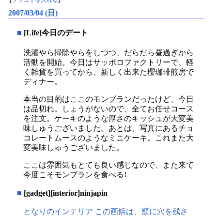
[
ツッコミを入れる
]
2007/03/04 (日)
■
[Life]今日のデート
洗濯やら掃除やらをしつつ、だらだら昼過ぎから
活動を開始。今日はサッポロファクトリーで、軽
く雑貨を買ってから、新しく出来た櫻珈琲煎房で
ディナー。
本当の目的はここのモンブランだったけど、今日
は品切れ。しょうがないので、全てお任せコース
を注文。ケーキのような厚さのキッシュが大変美
味しゅうございました。あとは、写真にあるチョ
コレートムースのようなミニケーキ。これまた大
変美味しゅうございました。
ここは雰囲気もとても良い感じなので、また来て
今度こそモンブランを食べる!
■
[gadget][interior]ninjapin
となりのインテリア この画鋲は、壁に穴を残さ