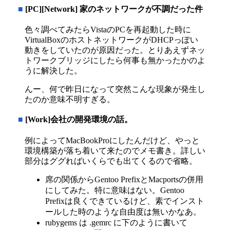
■
[PC][Network] 家のネットワークが不調だった件
色々調べてみたらVistaのPCを再起動した時に
VirtualBoxのホストネットワークがDHCPっぽい
動きをしていたのが原因だった。とりあえずネッ
トワークブリッジにしたら何事も無かったかのよ
うに解決した。
んー、何で昨日になって突然こんな現象が発生し
たのか意味不明すぎる。
■
[Work]会社の開発環境の話。
例によってMacBookProにしたんだけど、やっと
環境構築が落ち着いて来たのでメモ書き。詳しい
部分はググればいくらでも出てくるので省略。
席の関係からGentoo PrefixとMacportsの併用
にしてみた。特に意味はない。Gentoo
Prefixは良くできているけど、素でインスト
ールした時のような自由度は無いかなあ。
rubygems は .gemrc に下のように書いて