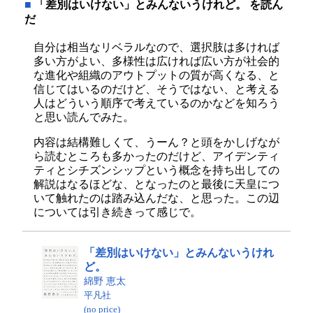
■
「差別はいけない」とみんないうけれど。 を読ん
だ
自分は相当なリベラルなので、選択肢は多ければ
多い方がよい、多様性は広ければ広い方が社会的
な進化や組織のアウトプットの質が高くなる、と
信じてはいるのだけど、そうではない、と考える
人はどういう順序で考えているのかなどを知ろう
と思い読んでみた。
内容は結構難しくて、うーん？と頭をかしげなが
ら読むところも多かったのだけど、アイデンティ
ティとシチズンシップという概念を持ち出しての
解説はなるほどな、となったのと最後に天皇につ
いて触れたのは踏み込んだな、と思った。この辺
については引き続きって感じで。
「差別はいけない」とみんないうけれ
ど。
綿野 恵太
平凡社
(no price)