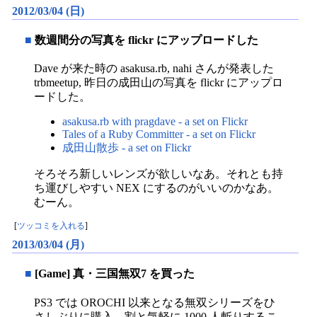
2012/03/04 (日)
■
数週間分の写真を flickr にアップロードした
Dave が来た時の asakusa.rb, nahi さんが発表した
trbmeetup, 昨日の成田山の写真を flickr にアップロ
ードした。
asakusa.rb with pragdave - a set on Flickr
Tales of a Ruby Committer - a set on Flickr
成田山散歩 - a set on Flickr
そろそろ新しいレンズが欲しいなあ。それとも持
ち運びしやすい NEX にするのがいいのかなあ。
むーん。
[
ツッコミを入れる
]
2013/03/04 (月)
■
[Game] 真・三国無双7 を買った
PS3 では OROCHI 以来となる無双シリーズをひ
さしぶりに購入。割と気軽に 1000 人斬りするこ