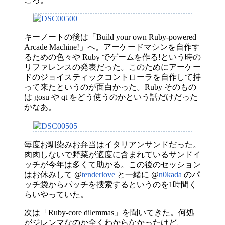
キーノートの後は「Build your own Ruby-powered
Arcade Machine!」へ。アーケードマシンを自作す
るための色々や Ruby でゲームを作る!という時の
リファレンスの発表だった。このためにアーケー
ドのジョイスティックコントローラを自作して持
って来たというのが面白かった。Ruby そのもの
は gosu や qt をどう使うのかという話だけだった
かなあ。
毎度お馴染みお弁当はイタリアンサンドだった。
肉肉しないで野菜が適度に含まれているサンドイ
ッチが今年は多くて助かる。この後のセッション
はお休みして @
tenderlove
と一緒に @
n0kada
のパ
ッチ袋からパッチを捜索するというのを1時間く
らいやっていた。
次は「Ruby-core dilemmas」を聞いてきた。何処
がジレンマなのか全くわからなかったけど、