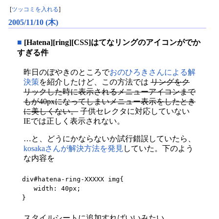
[
ツッコミを入れる
]
2005/11/10 (木)
■
[Hatena][ring][CSS]はてなリングのアイコンがでか
すぎる件
昨日のぼやきのところで
おのひろきさんによる解
決策
を紹介したけど、この方法では
リングをク
リックした時に表示されるメニューアイコンまで
もが40pxになってしまいメニュー表示をしたとき
に美しくない。
子供セレクタに対応していない
IEでは正しく表示されない。
…と、どうにかならないか試行錯誤していたら、
kosakaさんが解決方法を発見
していた。下のよう
な内容を
div#hatena-ring-XXXXX img{

   width: 40px;

}
スタイルシートに追加すればいいみたい。