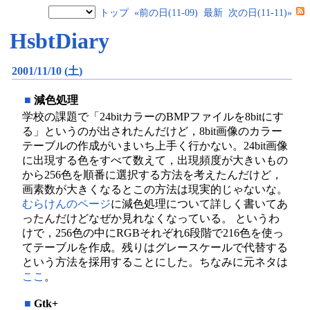
トップ
«前の日(11-09)
最新
次の日(11-11)»
HsbtDiary
2001/11/10 (土)
■
減色処理
学校の課題で「24bitカラーのBMPファイルを8bitにす
る」というのが出されたんだけど，8bit画像のカラー
テーブルの作成がいまいち上手く行かない。24bit画像
に出現する色をすべて数えて，出現頻度が大きいもの
から256色を順番に選択する方法を考えたんだけど，
画素数が大きくなるとこの方法は現実的じゃないな。
むらけんのページ
に減色処理について詳しく書いてあ
ったんだけどなぜか見れなくなっている。 というわ
けで，256色の中にRGBそれぞれ6段階で216色を使っ
てテーブルを作成。残りはグレースケールで代替する
という方法を採用することにした。ちなみに元ネタは
ここ
。
■
Gtk+