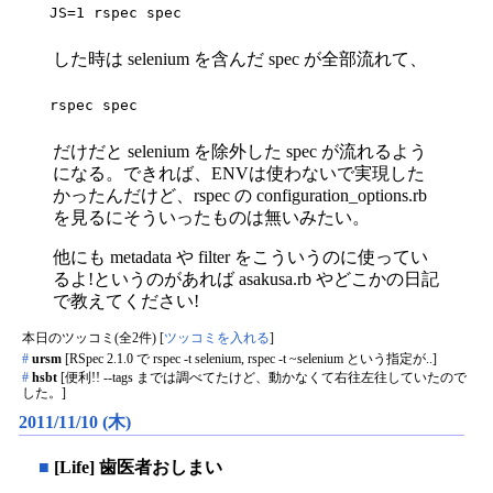
JS=1 rspec spec
した時は selenium を含んだ spec が全部流れて、
rspec spec
だけだと selenium を除外した spec が流れるよう
になる。できれば、ENVは使わないで実現した
かったんだけど、rspec の configuration_options.rb
を見るにそういったものは無いみたい。
他にも metadata や filter をこういうのに使ってい
るよ!というのがあれば asakusa.rb やどこかの日記
で教えてください!
本日のツッコミ(全2件) [
ツッコミを入れる
]
#
ursm
[RSpec 2.1.0 で rspec -t selenium, rspec -t ~selenium という指定が..]
#
hsbt
[便利!! --tags までは調べてたけど、動かなくて右往左往していたので
した。]
2011/11/10 (木)
■
[Life] 歯医者おしまい