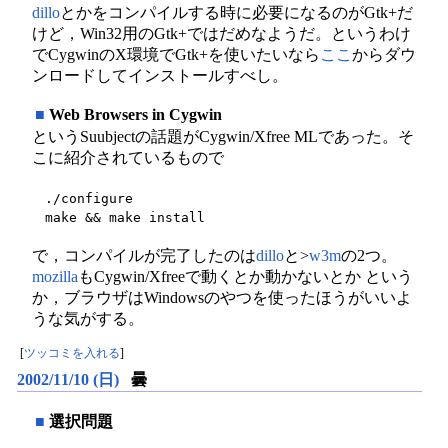
dillo
とかをコンパイルする時に必要になるのがGtk+だ
けど，Win32用のGtk+ではだめなようだ。というわけ
でCygwinのX環境でGtk+を使いたいなら
ここ
からダウ
ンロードしてインストールすべし。
■
Web Browsers in Cygwin
というSuubjectの話題がCygwin/Xfree MLであった。そ
こに紹介されているもので
./configure

で，コンパイルが完了したのは
dillo
と>
w3m
の2つ。
mozilla
もCygwin/Xfreeで動くとか動かないとか という
か，ブラウザはWindowsのやつを使ったほうがいいよ
うな気がする。
[
ツッコミを入れる
]
2002/11/10 (日)
曇
■
選択問題