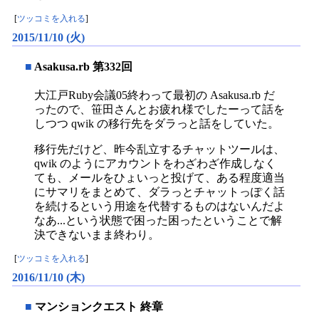
[
ツッコミを入れる
]
2015/11/10 (火)
■
Asakusa.rb 第332回
大江戸Ruby会議05終わって最初の Asakusa.rb だ
ったので、笹田さんとお疲れ様でしたーって話を
しつつ qwik の移行先をダラっと話をしていた。
移行先だけど、昨今乱立するチャットツールは、
qwik のようにアカウントをわざわざ作成しなく
ても、メールをひょいっと投げて、ある程度適当
にサマリをまとめて、ダラっとチャットっぽく話
を続けるという用途を代替するものはないんだよ
なあ...という状態で困った困ったということで解
決できないまま終わり。
[
ツッコミを入れる
]
2016/11/10 (木)
■
マンションクエスト 終章