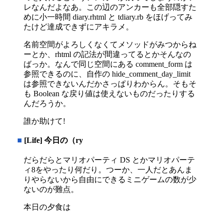
レなんだよなあ。この辺のアンカーも全部隠すた
めに小一時間 diary.rhtml と tdiary.rb をほげってみ
たけど達成できずにアキラメ。
名前空間がよろしくなくてメソッドがみつからね
ーとか、rhtml の記法が間違ってるとかそんなの
ばっか。なんで同じ空間にある comment_form は
参照できるのに、自作の hide_comment_day_limit
は参照できないんだかさっぱりわからん。そもそ
も Boolean な戻り値は使えないものだったりする
んだろうか。
誰か助けて!
■
[Life] 今日の（ry
だらだらとマリオパーティ DS とかマリオパーテ
ィ8をやったり何だり。つーか、一人だとあんま
りやらないから自由にできるミニゲームの数が少
ないのが難点。
本日の夕食は