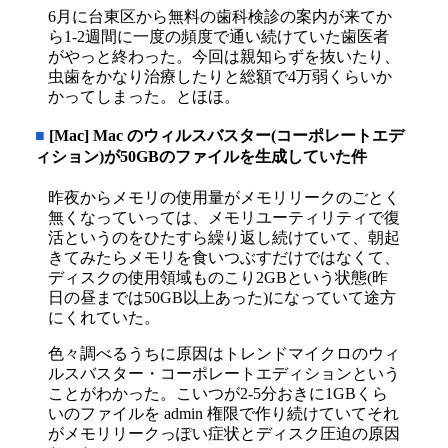
6月に台東区から無料の歯科検診の案内が来てか
ら1-2週間に一度の頻度で通い続けていた歯医者
がやっと終わった。今回は親知らずを抜いたり、
虫歯をかなり治療したりと総額で4万弱くらいか
かってしまった。とほほ。
■
[Mac] Mac のウィルスバスター(コーポレートエデ
ィション)が50GBのファイルを生成していた件
昨夜からメモリの使用量がメモリリークのごとく
無くなっていっては、メモリユーティリティで復
活というのをひたすら繰り返し続けていて、朝起
きてみたらメモリを食いつぶすだけではなくて、
ディスクの使用領域ものこり2GBという状態(昨
日の昼までは50GB以上あった)になっていて途方
にくれていた。
色々調べるうちに原因はトレンドマイクロのウィ
ルスバスター・コーポレートエディションという
ことがわかった。こいつが2-5分おきに1GBくら
いのファイルを admin 権限で作り続けていてそれ
がメモリリークっぽい症状とディスク圧迫の原因