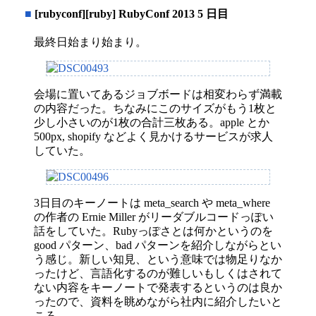
■
[rubyconf][ruby] RubyConf 2013 5 日目
最終日始まり始まり。
会場に置いてあるジョブボードは相変わらず満載
の内容だった。ちなみにこのサイズがもう1枚と
少し小さいのが1枚の合計三枚ある。apple とか
500px, shopify などよく見かけるサービスが求人
していた。
3日目のキーノートは meta_search や meta_where
の作者の Ernie Miller がリーダブルコードっぽい
話をしていた。Rubyっぽさとは何かというのを
good パターン、bad パターンを紹介しながらとい
う感じ。新しい知見、という意味では物足りなか
ったけど、言語化するのが難しいもしくはされて
ない内容をキーノートで発表するというのは良か
ったので、資料を眺めながら社内に紹介したいと
ころ。