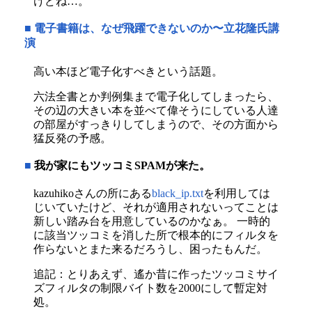
けどね…。
■
電子書籍は、なぜ飛躍できないのか〜立花隆氏講
演
高い本ほど電子化すべきという話題。
六法全書とか判例集まで電子化してしまったら、
その辺の大きい本を並べて偉そうにしている人達
の部屋がすっきりしてしまうので、その方面から
猛反発の予感。
■
我が家にもツッコミSPAMが来た。
kazuhikoさんの所にある
black_ip.txt
を利用しては
じいていたけど、それが適用されないってことは
新しい踏み台を用意しているのかなぁ。 一時的
に該当ツッコミを消した所で根本的にフィルタを
作らないとまた来るだろうし、困ったもんだ。
追記：とりあえず、遙か昔に作ったツッコミサイ
ズフィルタの制限バイト数を2000にして暫定対
処。