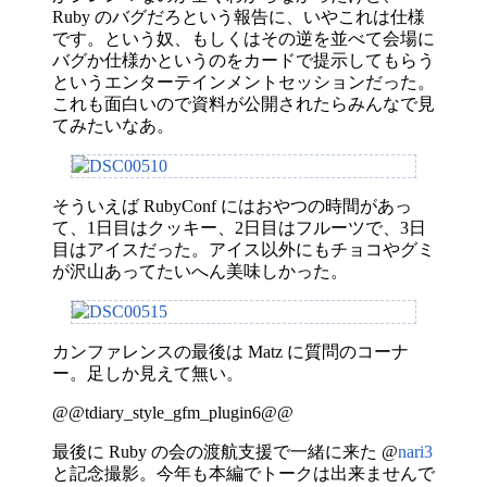
Ruby のバグだろという報告に、いやこれは仕様
です。という奴、もしくはその逆を並べて会場に
バグか仕様かというのをカードで提示してもらう
というエンターテインメントセッションだった。
これも面白いので資料が公開されたらみんなで見
てみたいなあ。
そういえば RubyConf にはおやつの時間があっ
て、1日目はクッキー、2日目はフルーツで、3日
目はアイスだった。アイス以外にもチョコやグミ
が沢山あってたいへん美味しかった。
カンファレンスの最後は Matz に質問のコーナ
ー。足しか見えて無い。
@@tdiary_style_gfm_plugin6@@
最後に Ruby の会の渡航支援で一緒に来た @
nari3
と記念撮影。今年も本編でトークは出来ませんで