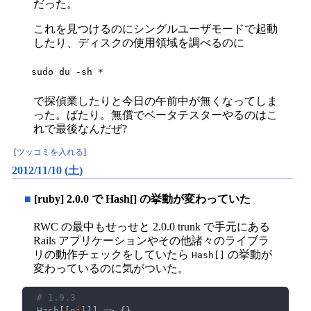
だった。
これを見つけるのにシングルユーザモードで起動
したり、ディスクの使用領域を調べるのに
sudo du -sh *
で探偵業したりと今日の午前中が無くなってしま
った。ばたり。無償でベータテスターやるのはこ
れで最後なんだぜ?
[
ツッコミを入れる
]
2012/11/10 (土)
■
[ruby] 2.0.0 で Hash[] の挙動が変わっていた
RWC の最中もせっせと 2.0.0 trunk で手元にある
Rails アプリケーションやその他諸々のライブラ
リの動作チェックをしていたら
の挙動が
Hash[]
変わっているのに気がついた。
Hash
[[
nil