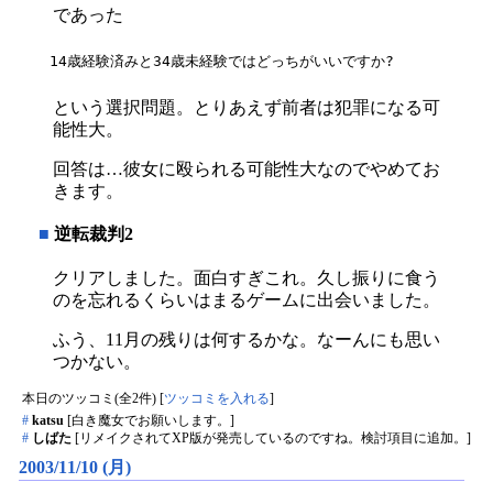
であった
という選択問題。とりあえず前者は犯罪になる可
能性大。
回答は…彼女に殴られる可能性大なのでやめてお
きます。
■
逆転裁判2
クリアしました。面白すぎこれ。久し振りに食う
のを忘れるくらいはまるゲームに出会いました。
ふう、11月の残りは何するかな。なーんにも思い
つかない。
本日のツッコミ(全2件) [
ツッコミを入れる
]
#
katsu
[白き魔女でお願いします。]
#
しばた
[リメイクされてXP版が発売しているのですね。検討項目に追加。]
2003/11/10 (月)