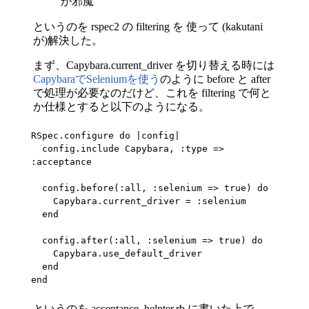
が邪魔
というのを rspec2 の filtering を 使って (kakutani
が)解決した。
まず、Capybara.current_driver を切り替える時には
CapybaraでSeleniumを使う
のように before と after
で処理が必要なのだけど、これを filtering で何と
か仕様とすると以下のようになる。
RSpec.configure do |config|

  config.include Capybara, :type => 
:acceptance

  config.before(:all, :selenium => true) do

    Capybara.current_driver = :selenium

  end

  config.after(:all, :selenium => true) do

    Capybara.use_default_driver

  end

end
というのを acceptance_helpter.rb に書いた上で