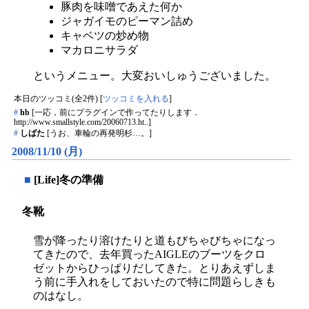
豚肉を味噌であえた何か
ジャガイモのピーマン詰め
キャベツの炒め物
マカロニサラダ
というメニュー。大変おいしゅうございました。
本日のツッコミ(全2件) [
ツッコミを入れる
]
#
hb
[一応，前にプラグインで作ってたりします．
http://www.smallstyle.com/20060713.ht..]
#
しばた
[うお、車輪の再発明杉…。]
2008/11/10 (月)
■
[Life]冬の準備
冬靴
雪が降ったり溶けたりと道もびちゃびちゃになっ
てきたので、去年買ったAIGLEのブーツをクロ
ゼットからひっぱりだしてきた。とりあえずしま
う前に手入れをしておいたので特に問題らしきも
のはなし。