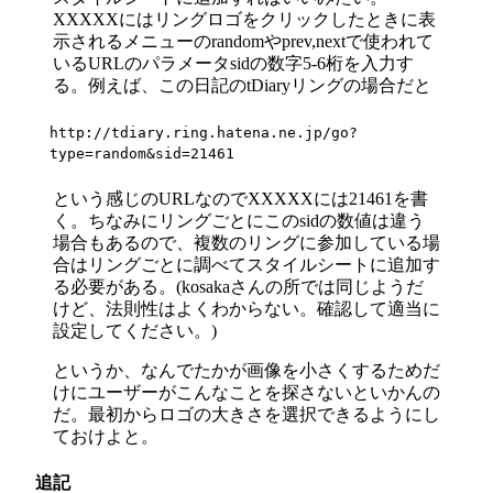
XXXXXにはリングロゴをクリックしたときに表
示されるメニューのrandomやprev,nextで使われて
いるURLのパラメータsidの数字5-6桁を入力す
る。例えば、この日記のtDiaryリングの場合だと
http://tdiary.ring.hatena.ne.jp/go?
type=random&sid=21461
という感じのURLなのでXXXXXには21461を書
く。ちなみにリングごとにこのsidの数値は違う
場合もあるので、複数のリングに参加している場
合はリングごとに調べてスタイルシートに追加す
る必要がある。(kosakaさんの所では同じようだ
けど、法則性はよくわからない。確認して適当に
設定してください。)
というか、なんでたかが画像を小さくするためだ
けにユーザーがこんなことを探さないといかんの
だ。最初からロゴの大きさを選択できるようにし
ておけよと。
追記