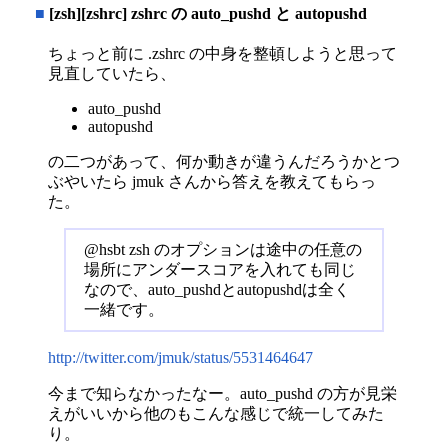
■
[zsh][zshrc] zshrc の auto_pushd と autopushd
ちょっと前に .zshrc の中身を整頓しようと思って
見直していたら、
auto_pushd
autopushd
の二つがあって、何か動きが違うんだろうかとつ
ぶやいたら jmuk さんから答えを教えてもらっ
た。
@hsbt zsh のオプションは途中の任意の
場所にアンダースコアを入れても同じ
なので、auto_pushdとautopushdは全く
一緒です。
http://twitter.com/jmuk/status/5531464647
今まで知らなかったなー。auto_pushd の方が見栄
えがいいから他のもこんな感じで統一してみた
り。