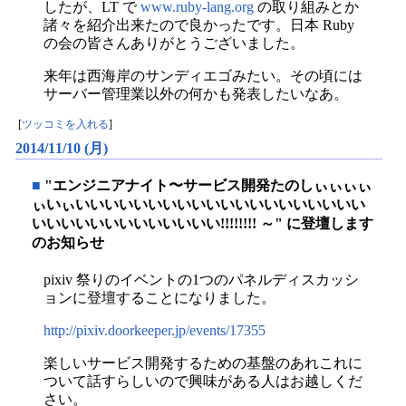
したが、LT で
www.ruby-lang.org
の取り組みとか
諸々を紹介出来たので良かったです。日本 Ruby
の会の皆さんありがとうございました。
来年は西海岸のサンディエゴみたい。その頃には
サーバー管理業以外の何かも発表したいなあ。
[
ツッコミを入れる
]
2014/11/10 (月)
■
"エンジニアナイト〜サービス開発たのしぃぃぃぃ
ぃいぃいいいいいいいいいいいいいいいいいいいい
いいいいいいいいいいいいい!!!!!!!! ～" に登壇します
のお知らせ
pixiv 祭りのイベントの1つのパネルディスカッシ
ョンに登壇することになりました。
http://pixiv.doorkeeper.jp/events/17355
楽しいサービス開発するための基盤のあれこれに
ついて話すらしいので興味がある人はお越しくだ
さい。