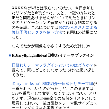
XXXXXは5桁とは限らないみたい。今日参加し
たリングだと6桁だった。あと、上記の方法だと
IEだと問題ありませんがfirefoxで見たときにリン
グのナビゲーションの背景がとほほな結果になる
のを確認。これについては
おのひろきさんによる
擬似子供セレクタを使う方法
でも同様の結果にな
った。
なんでたかが画像を小さくするためだけに(ry
■
[tDiary][plugin][idea]日替わりテーマプラグイン
日替わりテーマプラグインというのはどうか？
を
読んで、既にどこかになかったっけ?と思い探し
てみた。
tDiary :: trickster.rb 機能紹介〜日替わりテーマ編
が
一番それらしいものだったけど、このままでは
CSSを番号として変更しなくてはいけない。とり
あえず、現在のTheme全ての名前をリストとして
用意しておいて、後は乱数をテーマ数サイズにス
ケーリングすりゃあ実現できそう。