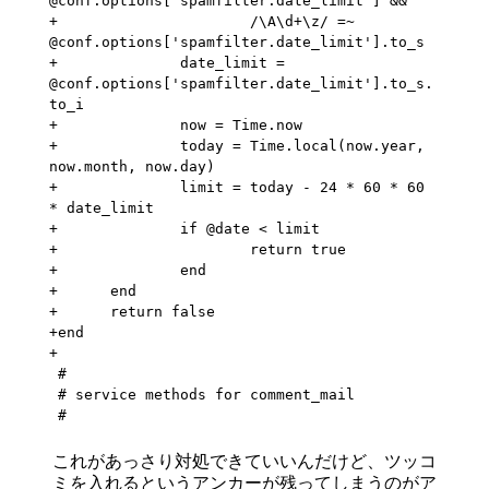
@conf.options['spamfilter.date_limit'] &&

+                      /\A\d+\z/ =~ 
@conf.options['spamfilter.date_limit'].to_s

+              date_limit = 
@conf.options['spamfilter.date_limit'].to_s.
to_i

+              now = Time.now

+              today = Time.local(now.year, 
now.month, now.day)

+              limit = today - 24 * 60 * 60 
* date_limit

+              if @date < limit

+                      return true

+              end

+      end

+      return false

+end

+

 #

 # service methods for comment_mail

 #
これがあっさり対処できていいんだけど、ツッコ
ミを入れるというアンカーが残ってしまうのがア