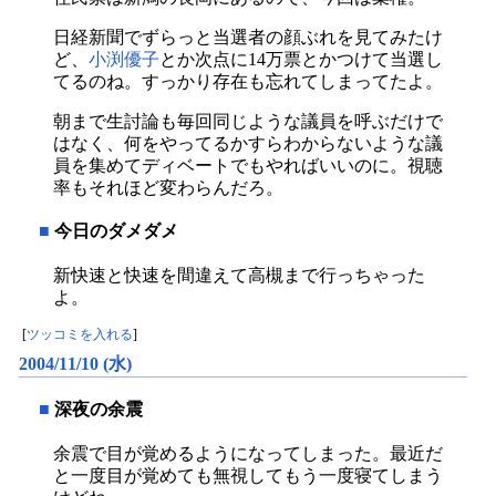
日経新聞でずらっと当選者の顔ぶれを見てみたけ
ど、
小渕優子
とか次点に14万票とかつけて当選し
てるのね。すっかり存在も忘れてしまってたよ。
朝まで生討論も毎回同じような議員を呼ぶだけで
はなく、何をやってるかすらわからないような議
員を集めてディベートでもやればいいのに。視聴
率もそれほど変わらんだろ。
■
今日のダメダメ
新快速と快速を間違えて高槻まで行っちゃった
よ。
[
ツッコミを入れる
]
2004/11/10 (水)
■
深夜の余震
余震で目が覚めるようになってしまった。最近だ
と一度目が覚めても無視してもう一度寝てしまう