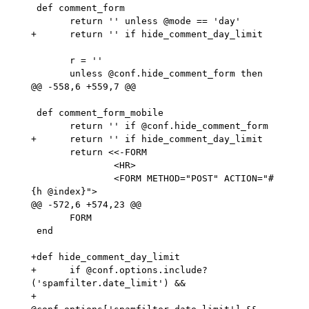
 def comment_form

       return '' unless @mode == 'day'

+      return '' if hide_comment_day_limit

       r = ''

       unless @conf.hide_comment_form then

@@ -558,6 +559,7 @@

 def comment_form_mobile

       return '' if @conf.hide_comment_form

+      return '' if hide_comment_day_limit

       return <<-FORM

               <HR>

               <FORM METHOD="POST" ACTION="#
{h @index}">

@@ -572,6 +574,23 @@

       FORM

 end

+def hide_comment_day_limit

+      if @conf.options.include?
('spamfilter.date_limit') &&

+                      