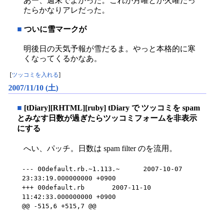
あー、週末でよかった。これが月曜とか火曜だっ
たらかなりアレだった。
■
ついに雪マークが
明後日の天気予報が雪だるま。やっと本格的に寒
くなってくるかなあ。
[
ツッコミを入れる
]
2007/11/10 (土)
■
[tDiary][RHTML][ruby] tDiary で ツッコミを spam
とみなす日数が過ぎたらツッコミフォームを非表示
にする
へい、パッチ。日数は spam filter のを流用。
--- 00default.rb.~1.113.~      2007-10-07 
23:33:19.000000000 +0900

+++ 00default.rb       2007-11-10 
11:42:33.000000000 +0900

@@ -515,6 +515,7 @@
