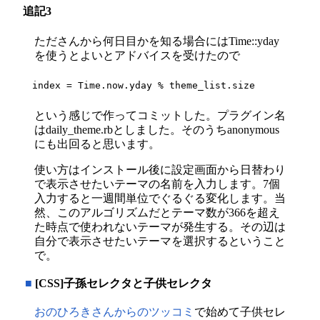
追記3
たださんから何日目かを知る場合にはTime::yday
を使うとよいとアドバイスを受けたので
index = Time.now.yday % theme_list.size
という感じで作ってコミットした。プラグイン名
はdaily_theme.rbとしました。そのうちanonymous
にも出回ると思います。
使い方はインストール後に設定画面から日替わり
で表示させたいテーマの名前を入力します。7個
入力すると一週間単位でぐるぐる変化します。当
然、このアルゴリズムだとテーマ数が366を超え
た時点で使われないテーマが発生する。その辺は
自分で表示させたいテーマを選択するということ
で。
■
[CSS]子孫セレクタと子供セレクタ
おのひろきさんからのツッコミ
で始めて子供セレ