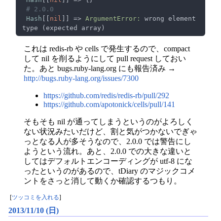
Hash
[[
nil
]] => 
ArgumentError:
 wrong element 
これは redis-rb や cells で発生するので、compact
して nil を削るようにして pull request しておい
た。あと bugs.ruby-lang.org にも報告済み →
http://bugs.ruby-lang.org/issues/7300
https://github.com/redis/redis-rb/pull/292
https://github.com/apotonick/cells/pull/141
そもそも nil が通ってしまうというのがよろしく
ない状況みたいだけど、割と気がつかないでぎゃ
っとなる人が多そうなので、2.0.0 では警告にし
ようという流れ。あと、2.0.0 での大きな違いと
してはデフォルトエンコーディングが utf-8 にな
ったというのがあるので、tDiary のマジックコメ
ントをさっと消して動くか確認するつもり。
[
ツッコミを入れる
]
2013/11/10 (日)