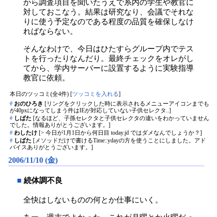
から調査項目を聞いたうえで系内の学生や教官に
対しておこなう。結果は研究なり、会議でそれな
りに使う予定なのである程度の品質を確保しなけ
ればならない。
そんなわけで、今日はひたすらグループ内でテス
トを行ったりなんだり。最終チェックをオレがし
てから、学内サーバーに設置するように実験指導
教官に依頼。
本日のツッコミ(全4件) [
ツッコミを入れる
]
#
おのひろき
[リングをクリックした時に表示されるメニューアイコンまでも
が40pxになってしまう件はIEが対応していない子供セレクタ..]
#
しばた
[なるほど、子孫セレクタと子供セレクタの違いをわかっていません
でした。情報ありがとうございます。]
#
わしたけ
[> 今日が1月1日から何日目 today.jd ではダメなんでしょうか？]
#
しばた
[メソッドだけで書けるTime::ydayの方を使うことにしました。アド
バイスありがとうございます。]
2006/11/10 (金)
■
続体調不良
全快はしないものの何とか仕事にいく。