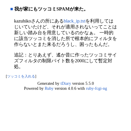
■
我が家にもツッコミSPAMが来た。
kazuhikoさんの所にある
black_ip.txt
を利用しては
じいていたけど、それが適用されないってことは
新しい踏み台を用意しているのかなぁ。 一時的
に該当ツッコミを消した所で根本的にフィルタを
作らないとまた来るだろうし、困ったもんだ。
追記：とりあえず、遙か昔に作ったツッコミサイ
ズフィルタの制限バイト数を2000にして暫定対
処。
[
ツッコミを入れる
]
Generated by
tDiary
version 5.5.0
Powered by
Ruby
version 4.0.6 with
ruby-fcgi-ng