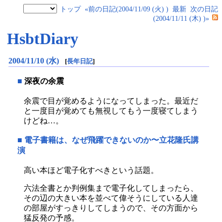
トップ
«前の日記(2004/11/09 (火) )
最新
次の日記
(2004/11/11 (木) )»
HsbtDiary
2004/11/10 (水)
[
長年日記
]
■
深夜の余震
余震で目が覚めるようになってしまった。最近だ
と一度目が覚めても無視してもう一度寝てしまう
けどね…。
■
電子書籍は、なぜ飛躍できないのか〜立花隆氏講
演
高い本ほど電子化すべきという話題。
六法全書とか判例集まで電子化してしまったら、
その辺の大きい本を並べて偉そうにしている人達
の部屋がすっきりしてしまうので、その方面から
猛反発の予感。