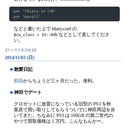
gem 
'
tdiary-io-rdb
gem 
'
mysql2
などと書いた上で tdiary.conf の
などとして直してくださ
@io_class = IO::Rdb
い。
[
ツッコミを入れる
]
2014/11/02 (日)
■
散髪日記
前回
からちょうど三ヶ月だった。便利。
■
神田でデート
クロゼットに放置になっている旧型の PS3 を秋
葉原で買い取りしてもらうついでに神田周辺を歩
いてきた。ちなみに PS3 は 160GB の第二世代の
やつで買取価格は 1 万円。こんなもんかー。