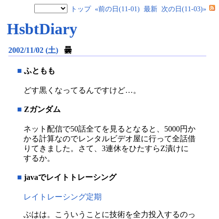
トップ
«前の日(11-01)
最新
次の日(11-03)»
HsbtDiary
2002/11/02 (土)
曇
■
ふともも
どす黒くなってるんですけど…。
■
Zガンダム
ネット配信で50話全てを見るとなると、5000円か
かる計算なのでレンタルビデオ屋に行って全話借
りてきました。さて、3連休をひたすらZ漬けに
するか。
■
javaでレイトトレーシング
レイトレーシング定期
ぶはは。こういうことに技術を全力投入するのっ