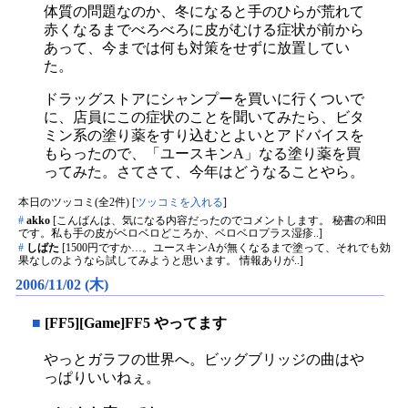
体質の問題なのか、冬になると手のひらが荒れて
赤くなるまでべろべろに皮がむける症状が前から
あって、今までは何も対策をせずに放置してい
た。
ドラッグストアにシャンプーを買いに行くついで
に、店員にこの症状のことを聞いてみたら、ビタ
ミン系の塗り薬をすり込むとよいとアドバイスを
もらったので、「ユースキンA」なる塗り薬を買
ってみた。さてさて、今年はどうなることやら。
本日のツッコミ(全2件) [
ツッコミを入れる
]
#
akko
[こんばんは、気になる内容だったのでコメントします。 秘書の和田
です。私も手の皮がベロベロどころか、ベロベロプラス湿疹..]
#
しばた
[1500円ですか…。ユースキンAが無くなるまで塗って、それでも効
果なしのようなら試してみようと思います。 情報ありが..]
2006/11/02 (木)
■
[FF5][Game]FF5 やってます
やっとガラフの世界へ。ビッグブリッジの曲はや
っぱりいいねぇ。