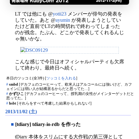
LT では他にも @
yotii23
メンバーが俳句の発表を
していた。あと @
ayumin
が発表しようとしてい
たけど直前でLTの時間切れで終わってしまった
のが残念。たぶん、どこかで発表してくれるんじ
ゃ無いかな。
こんな感じで今日はオフィシャルパーティも欠席
して終わり。最終日へ続く。
本日のツッコミ(全3件) [
ツッコミを入れる
]
#
smbd
[デカフェのコーヒーって、欧米人はアルコールには強いけど、カフ
ェインには弱い人が結構居るからだと思ってた…]
#
かずひこ
[デカフェのコーヒーって、授乳期の女性がメインターゲットだと
思ってた。]
#
hsbt
[それらをすべて考慮した結果かもしれない!]
2013/11/02 (土)
■
[tdiary] tdiary-io-rdb を作った
tDiary 本体をスリムにする大作戦の第三弾として