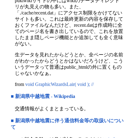
pukiwikiサイトの中にはwikiのデータディレクト
リが丸見えの物も多い。また、
「./cache/recent.dat」にアクセス制限をかけてない
サイトも多い。これは最終更新の内容を保存して
おくファイルなんだけど、recent.datは作成時に全
てのページ名を書き出しているので、これを放置
したまま隠しページ機能とか追加しても全く意味
がない。
生データを見れたからどうとか、全ページの名前
がわかったからどうとかはないだろうけど、こう
いうデータって普通はpublic_htmlの外に置くもの
じゃないかなぁ。
from
void GraphicWizardsLair( void ); //
■
新潟県中越地震 - Wikipedia
交通情報がよくまとまっている。
■
新潟県中越地震に伴う通信料金等の取扱いについ
て