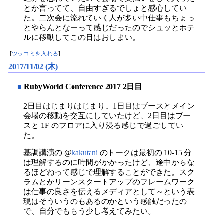
とか言ってて、自由すぎるでしょと感心してい
た。二次会に流れていく人が多い中仕事もちょっ
とやらんとなーって感じだったのでシュッとホテ
ルに移動してこの日はおしまい。
[
ツッコミを入れる
]
2017/11/02 (木)
■
RubyWorld Conference 2017 2日目
2日目はじまりはじまり。1日目はブースとメイン
会場の移動を交互にしていたけど、2日目はブー
スと 1F のフロアに入り浸る感じで過ごしてい
た。
基調講演の @
kakutani
のトークは最初の 10-15 分
は理解するのに時間がかかったけど、途中からな
るほどねって感じで理解することができた。スク
ラムとかリーンスタートアップのフレームワーク
は仕事の良さを伝えるメディアとして～という表
現はそういうのもあるのかという感触だったの
で、自分でももう少し考えてみたい。