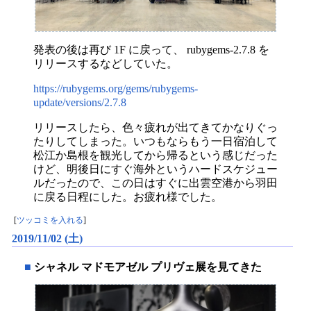
発表の後は再び 1F に戻って、 rubygems-2.7.8 を
リリースするなどしていた。
https://rubygems.org/gems/rubygems-
update/versions/2.7.8
リリースしたら、色々疲れが出てきてかなりぐっ
たりしてしまった。いつもならもう一日宿泊して
松江か島根を観光してから帰るという感じだった
けど、明後日にすぐ海外というハードスケジュー
ルだったので、この日はすぐに出雲空港から羽田
に戻る日程にした。お疲れ様でした。
[
ツッコミを入れる
]
2019/11/02 (土)
■
シャネル マドモアゼル プリヴェ展を見てきた