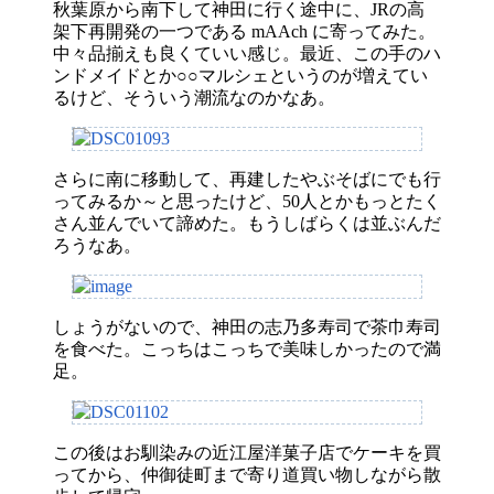
秋葉原から南下して神田に行く途中に、JRの高
架下再開発の一つである mAAch に寄ってみた。
中々品揃えも良くていい感じ。最近、この手のハ
ンドメイドとか○○マルシェというのが増えてい
るけど、そういう潮流なのかなあ。
さらに南に移動して、再建したやぶそばにでも行
ってみるか～と思ったけど、50人とかもっとたく
さん並んでいて諦めた。もうしばらくは並ぶんだ
ろうなあ。
しょうがないので、神田の志乃多寿司で茶巾寿司
を食べた。こっちはこっちで美味しかったので満
足。
この後はお馴染みの近江屋洋菓子店でケーキを買
ってから、仲御徒町まで寄り道買い物しながら散