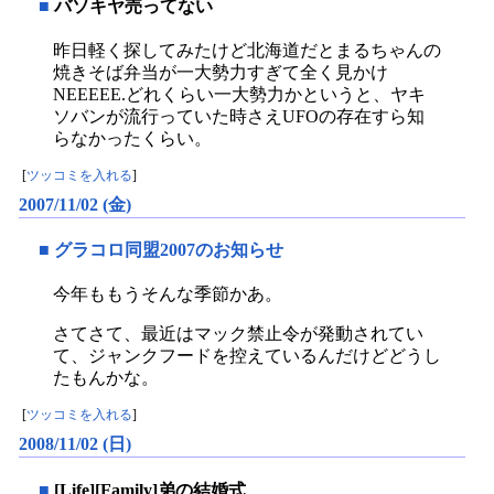
■
バソキヤ売ってない
昨日軽く探してみたけど北海道だとまるちゃんの
焼きそば弁当が一大勢力すぎて全く見かけ
NEEEEE.どれくらい一大勢力かというと、ヤキ
ソバンが流行っていた時さえUFOの存在すら知
らなかったくらい。
[
ツッコミを入れる
]
2007/11/02 (金)
■
グラコロ同盟2007のお知らせ
今年ももうそんな季節かあ。
さてさて、最近はマック禁止令が発動されてい
て、ジャンクフードを控えているんだけどどうし
たもんかな。
[
ツッコミを入れる
]
2008/11/02 (日)
■
[Life][Family]弟の結婚式