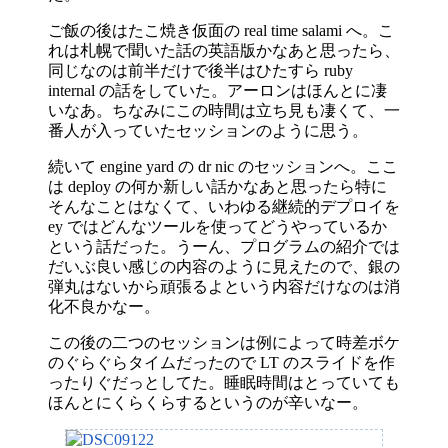
ご飯の後はたこ焼き仮面の real time salami へ。こ
れは札幌で聞いた話の英語版かなあと思ったら、
同じなのは前半だけで後半はひたすら ruby
internal の話をしていた。アーロンはほんとに凄
いなあ。ちなみにこの時間は立ち見も凄くて、一
番人が入っていたセッションのように思う。
続いて engine yard の dr nic のセッションへ。ここ
は deploy の何か新しい話かなあと思ったら特に
そんなことはなくて、いわゆる継続的デプロイを
ey ではどんなツールを使ってどうやっているか
という話だった。うーん、プログラムの紹介では
だいぶ良い感じの内容のように見えたので、銀の
弾丸はないから頑張るよという内容だけなのは消
化不良かなー。
この後の二つのセッションは例によって時差ボケ
のぐらぐらタイムだったので LT のスライドを作
ったりぐだっとしてた。睡眠時間はとっていても
ほんとにくらくらするというのが辛いなー。