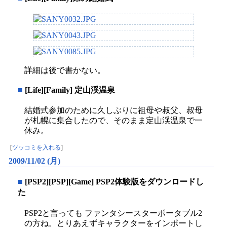
詳細は後で書かない。
■
[Life][Family] 定山渓温泉
結婚式参加のために久しぶりに祖母や叔父、叔母
が札幌に集合したので、そのまま定山渓温泉で一
休み。
[
ツッコミを入れる
]
2009/11/02 (月)
■
[PSP2][PSP][Game] PSP2体験版をダウンロードし
た
PSP2と言っても ファンタシースターポータブル2
の方ね。とりあえずキャラクターをインポートし