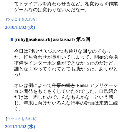
てトライアルを終わらせるなど。相変わらず作業
ゲームなのは変わりないんだなー。
[
ツッコミを入れる
]
2010/11/02 (火)
■
[ruby][asakusa.rb] asakusa.rb 第75回
今日は7名とだいぶいつも通りな回なのであっ
た。打ち合わせが長引いてしまって、開始の会場
準備やインターホン係ができなかったのだけど、
誰となくやってくれてとても助かった。ありがと
う!
オレは例によって
仕事の続き
Rails3 アプリケーシ
ョン開発をもくもくしていたのでした。自己紹介
だけは一周したのでこんなもんかなーという感
じ。年末に向けたいろんな行事の計画は来週に続
く。
[
ツッコミを入れる
]
2011/11/02 (水)