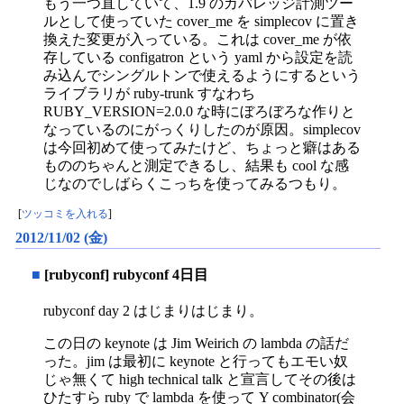
もう一つ直していて、1.9 のカバレッジ計測ツー
ルとして使っていた cover_me を simplecov に置き
換えた変更が入っている。これは cover_me が依
存している configatron という yaml から設定を読
み込んでシングルトンで使えるようにするという
ライブラリが ruby-trunk すなわち
RUBY_VERSION=2.0.0 な時にぼろぼろな作りと
なっているのにがっくりしたのが原因。simplecov
は今回初めて使ってみたけど、ちょっと癖はある
もののちゃんと測定できるし、結果も cool な感
じなのでしばらくこっちを使ってみるつもり。
[
ツッコミを入れる
]
2012/11/02 (金)
■
[rubyconf] rubyconf 4日目
rubyconf day 2 はじまりはじまり。
この日の keynote は Jim Weirich の lambda の話だ
った。jim は最初に keynote と行ってもエモい奴
じゃ無くて high technical talk と宣言してその後は
ひたすら ruby で lambda を使って Y combinator(会