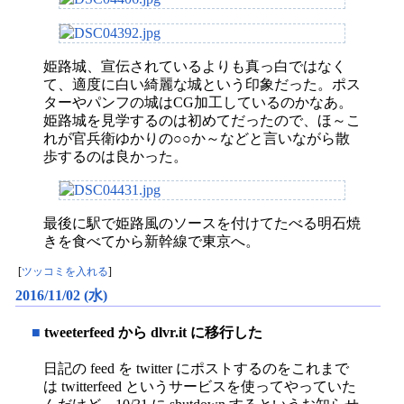
姫路城、宣伝されているよりも真っ白ではなく
て、適度に白い綺麗な城という印象だった。ポス
ターやパンフの城はCG加工しているのかなあ。
姫路城を見学するのは初めてだったので、ほ～こ
れが官兵衛ゆかりの○○か～などと言いながら散
歩するのは良かった。
最後に駅で姫路風のソースを付けてたべる明石焼
きを食べてから新幹線で東京へ。
[
ツッコミを入れる
]
2016/11/02 (水)
■
tweeterfeed から dlvr.it に移行した
日記の feed を twitter にポストするのをこれまで
は twitterfeed というサービスを使ってやっていた