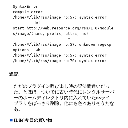
SyntaxError

compile error

/home/*/lib/rss/image.rb:57: syntax error

         def 
start_http://web.resource.org/rss/1.0/module
s/image/(name, prefix, attrs, ns)

                        ^

/home/*/lib/rss/image.rb:57: unknown regexp 
options - wb

/home/*/lib/rss/image.rb:57: syntax error

/home/*/lib/rss/image.rb:70: syntax error
追記
ただのプラグイン呼び出し時の記法間違いだっ
た。とほほ。ついでに古い時代にレンタルサーバ
ーのホームディレクトリ内に入れていたrssライ
ブラリをばっさり削除。他にも色々ありそうだな
あ。
■
[Life]今日の買い物