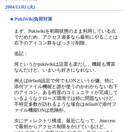
2004/11/02 (火)
■
PukiWiki負荷対策
まず、Pukiwikiを初期状態のまま利用している点
でだめだめ。アクセス過多なら最初にやることは
右下のアイコン群をばっさり削除。
追記：
何というかpukiwikiは設置も楽だし、機能も豊富
なんだけど、いまいち好きになれない。
例えばdefault設定で何でもONというが嫌。特に
添付ファイル機能と誰が使うのかわからない右下
のアイコン。ある程度のコミュニティが完成して
いるようなクローズ環境では特に問題ないけど、
不特定多数が訪れるような場合はdefaultで添付フ
ァイル機能ONは危険杉。
次にディレクトリ構成。最近になって、.htaccess
で最初からアクセス制限をかけているけど、