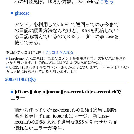
auの料金免除。10月が対象。DoCoMoは
こちら
■
glucose
アンテナを利用してCtrl+Gで巡回ってのが今まで
の日記の読書方法なんだけど、RSSを配信してい
る日記も増えているのでRSSリーダーのglucoseを
使ってみる。
本日のツッコミ(全2件) [
ツッコミを入れる
]
#
henoheno
[こんにちは。気楽なコメントを引用されて、大変な思いをされ
たかと思います。件のPukiWikiは目的および状況的にかな..]
#
しばた
[わざわざ丁寧なコメントありがとうございます。 Pukiwikiも1.4.4か
らは大幅に改善されていると思います。1..]
2005/11/02 (水)
■
[tDiary][plugin][memo][rss-recent.rb]rss-recent.rbで
エラー
前から使っていたrss-recent.rb-0.0.5iは適当に関数
名を変更してmm_footer.rbにマージ。新にrss-
recent.rb-0.0.6を入れて適当なRSSを食わせたら見
慣れないエラーが発生。