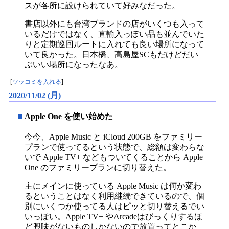
スが各所に設けられていて好みなだった。
書店以外にも台湾ブランドの店がいくつも入って
いるだけではなく、直輸入っぽい品も並んでいた
りと定期巡回ルートに入れても良い場所になって
いて良かった。日本橋、高島屋SCもだけどだい
ぶいい場所になったなあ。
[
ツッコミを入れる
]
2020/11/02 (月)
■
Apple One を使い始めた
今今、Apple Music と iCloud 200GB をファミリー
プランで使ってるという状態で、総額は変わらな
いで Apple TV+ などもついてくることから Apple
One のファミリープランに切り替えた。
主にメインに使っている Apple Music は何か変わ
るということはなく利用継続できているので、個
別にいくつか使ってる人はピッと切り替えるでい
いっぽい。Apple TV+ やArcadeはびっくりするほ
ど興味がないものしかないので放置ってとこか