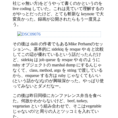
社じゃ無い方)をどうやって書くのかというのを
live coding していた。これは見ていて理解するの
がやっとだったけど、とても斬新な keynote で大
変良かった。録画が公開されたらもう一度見よ
う。
その後は dalli の作者でもあるMike Perhamのセッ
ションへ。基本的に sidekiq を resque や dj と比較
してこの辺が優れているという話だったんだけ
ど、sidekiq は job queue を resque や dj のように
ruby オブジェクトの marshal dump にするんじゃ
なくて、class, method, args を string で渡している
から、enqueue する方は ruby じゃなくてもいい
(という話かな)なのが興味深かった。やっぱり使
ってみないとダメだなー。
この後は昨日同様にカンファレンス弁当を食べ
た。何故かわからないけど、beef, turkey,
vegetarian という組み合わせで、そこはvegetable
じゃないの?と周りの人とツッコミを入れてい
た。