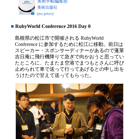
美術手帖編集部
美術出版社
(no price)
■
RubyWorld Conference 2016 Day 0
島根県の松江市で開催される RubyWorld
Conference に参加するために松江に移動。前日は
スピーカー・スポンサーディナーがあるので蓬莱
吉日庵に飛行機降りて急ぎで向かおうと思ってい
たところに、たまたま空港でまつもとさんに呼び
止められて車で送って行ってあげるとの申し出を
うけたので甘えて送ってもらった。