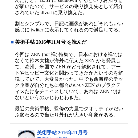
んだけど、10/31 に shutdown するというお知らせ
が届いたので、サービスの乗り換え先として紹介
されていた dlvr.it に乗り換えた。
割とシンプルで、日記に画像があればそれもいい
感じに twitter に表示してくれるので満足してる。
■
美術手帖 2016年11月号 を読んだ
今回は ZEN (not 禅) 特集で、日本における禅では
なくて鈴木大拙が海外に伝えた ZEN から発展し
て、欧州、米国で ZEN がどう解釈されて、アー
トやヒッピー文化と関わってきたかというのを解
説していて、大変良かった。中でも西海岸のテッ
ク企業が自分たちに都合のいい ZEN のプラクテ
ィスだけをチョイスしていて、あれは ZEN では
ないというのがじわじわきた。
最近の美術手帖、監修の力量でクオリティがだい
ぶ変わるので当たり外れが大きい印象がある。
美術手帖 2016年11月号