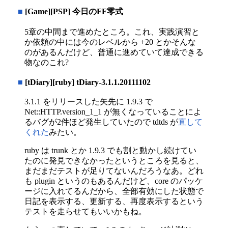
■
[Game][PSP] 今日のFF零式
5章の中間まで進めたところ。これ、実践演習と
か依頼の中には今のレベルから +20 とかそんな
のがあるんだけど、普通に進めていて達成できる
物なのこれ?
■
[tDiary][ruby] tDiary-3.1.1.20111102
3.1.1 をリリースした矢先に 1.9.3 で
Net::HTTP.version_1_1 が無くなっていることによ
るバグが2件ほど発生していたので tdtds が
直して
くれた
みたい。
ruby は trunk とか 1.9.3 でも割と動かし続けてい
たのに発見できなかったというところを見ると、
まだまだテストが足りてないんだろうなあ。どれ
も plugin というのもあるんだけど、core のパッケ
ージに入れてるんだから、全部有効にした状態で
日記を表示する、更新する、再度表示するという
テストを走らせてもいいかもね。