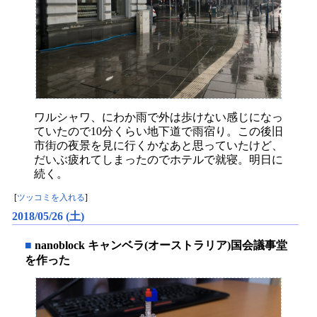
ワルシャワ、にわか雨で外は歩けない感じになっ
ていたので10分くらい地下道で雨宿り。この後旧
市街の夜景を見に行くかなあと思っていたけど、
だいぶ疲れてしまったのでホテルで就寝。明日に
続く。
[
ツッコミを入れる
]
2018/05/26 (土)
■
nanoblock キャンベラ(オーストラリア)国会議事堂
を作った