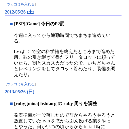
[
ツッコミを入れる
]
2012/05/26 (土)
■
[PSP][Game] 今日のP2罰
今週に入ってから通勤時間でちまちま進めてい
る。
Lv は 15 で空の科学館を終えたところまで進めた
所。罪の引き継ぎで得たフリータロットに頼って
いたら、割とスカスカだったので、いちどちゃん
とレベリングをしてタロット貯めたり、装備を調
えたり。
[
ツッコミを入れる
]
2013/05/26 (日)
■
[ruby][mina] hsbt.org の ruby 周りを調整
発表準備が一段落したので前からやろうやろうと
放置していた rvm を窓からぶん投げる業をやっ
とやった。何かいつの頃からから install 時に