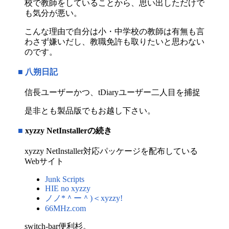
校で教師をしていることから、思い出しただけで
も気分が悪い。
こんな理由で自分は小・中学校の教師は有無も言
わさず嫌いだし、教職免許も取りたいと思わない
のです。
■
八朔日記
信長ユーザーかつ、tDiaryユーザー二人目を捕捉
是非とも製品版でもお越し下さい。
■
xyzzy NetInstallerの続き
xyzzy NetInstaller対応パッケージを配布している
Webサイト
Junk Scripts
HIE no xyzzy
ノノ*＾ー＾)＜xyzzy!
66MHz.com
switch-bar便利杉。