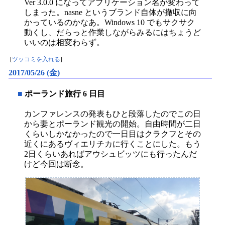
Ver 3.0.0 になってアプリケーション名が変わって
しまった。nasne というブランド自体が撤収に向
かっているのかなあ。Windows 10 でもサクサク
動くし、だらっと作業しながらみるにはちょうど
いいのは相変わらず。
[
ツッコミを入れる
]
2017/05/26 (金)
■
ポーランド旅行 6 日目
カンファレンスの発表もひと段落したのでこの日
から妻とポーランド観光の開始。自由時間が二日
くらいしかなかったので一日目はクラクフとその
近くにあるヴィエリチカに行くことにした。もう
2日くらいあればアウシュビッツにも行ったんだ
けど今回は断念。