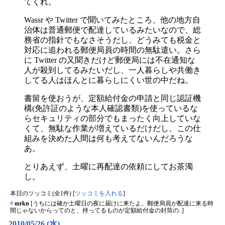
てくれ。
Wassr や Twitter で聞いてみたところ、他の地方自
治体は普通郵便で配達しているみたいなので、総
務省の指針でもなさそうだし、どうみても税金と
対応に追われる郵便局員の時間の無駄遣い。さら
に Twitter の又聞きだけど郵便局には不在通知な
人が殺到してるみたいだし、一人暮らしや共働き
してる人はほんとに暮らしにくい世の中だね。
書留を使おうが、定額給付金の申請と同じ認証機
構(免許証のような本人確認書類)を使っているな
らセキュリティの部分でもまったく向上していな
くて、無駄な作業が増えているだけだし、この仕
組みを決めた人間は何も考えてないんだろうな
あ。
とりあえず、土曜に再配達の依頼にしてお茶濁
し。
本日のツッコミ(全1件) [
ツッコミを入れる
]
#
mrkn
[うちには確か土曜日の夜に届けに来たよ。郵便局員が配達に来る時
間じゃないからってのと、持ってるものが定額給付金の封筒の..]
2010/05/26 (水)