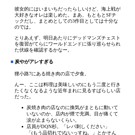
彼女的にはいまいちだったらしいけど、海上戦が
大好きなオレは楽しめた。まあ、もともとSFチ
ックだし、まとめとしての3作目としては十分な
のでは。
とりあえず、明日あたりにデッドマンズチェスト
を復習がてらにワールドエンドに張り巡らせられ
た伏線を確認するかなー。
■
炭やがアレすぎる
狸小路7にある焼き肉の店で夕食。
んー、ここは料理は美味しいのにもう二度と行き
たくなくなるような近年まれに見るすばらしい店
だった。
炭焼き肉の店なのに換気がまともに動いて
いないのか、店内が煙で充満。目が痛くて
涙が止まらないくらい。
店員がDQN杉。「レバ刺しください」
「(もう品切れで)ないっすね。」とかそん