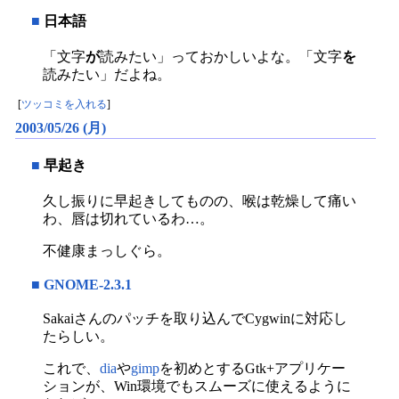
■
日本語
「文字
が
読みたい」っておかしいよな。「文字
を
読みたい」だよね。
[
ツッコミを入れる
]
2003/05/26 (月)
■
早起き
久し振りに早起きしてものの、喉は乾燥して痛い
わ、唇は切れているわ…。
不健康まっしぐら。
■
GNOME-2.3.1
Sakaiさんのパッチを取り込んでCygwinに対応し
たらしい。
これで、
dia
や
gimp
を初めとするGtk+アプリケー
ションが、Win環境でもスムーズに使えるように