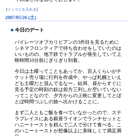
[
ツッコミを入れる
]
2007/05/26 (土)
■
今日のデート
パイレーツオブカリビアンの3作目を見るために
シネマフロンティアで待ち合わせをしていたのは
いいものの、地下鉄でトラブルが発生していて上
映時間10分前にぎりぎり到着。
今日は土曜ってこともあってか、百人くらいがチ
ケット売り場に行列を作成中。やっぱ札幌といえ
ども土曜だと混んでるなー。結局、昼からすぐに
見る予定の時刻の奴は前方三列しか空いていない
ってことなので、夕方からの上映に変更してとぼ
とぼ時間つぶしの旅へ出かけることに。
まず二人ともご飯を食べていなかったので、ステ
ラプレイスにある銀座ライオンでランチセットと
ハニートーストを頼んで二人で分けて食べる。こ
のハニートーストが想像以上に美味しくて満足満