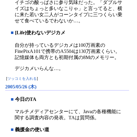
イチゴの酸っぱさに参り気味だった。「ダブルサ
イズはちょっと多いなこりゃ」と言ってると、横
に来た若い女二人がコーンタイプに三つくらい乗
せて食べているでわないか…。
■
[Life]使わないデジカメ
自分が持っているデジカメは100万画素の
FinePixA101で携帯のA5504は130万画素くらい。
記憶媒体も両方とも初期付属の8Mのメモリー。
デジカメいらんな…。
[
ツッコミを入れる
]
2005/05/26 (木)
■
今日のTA
マルチメディアセンターにて、Javaの各種機能に
関する調査内容の発表。TAは質問係。
■
義援金の使い道