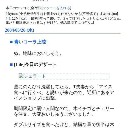
本日のツッコミ(全2件) [
ツッコミを入れる
]
#
kyoun
[小学校43年生は仲間外れも仕方ないかも(不謹慎ですまぬm(..)m)]
#
しばた
[んむ、最初4年って書いて、3って訂正したつもりなんだけどなぁ。
IEだと横線表示されるはずだけど、他の環境では43年な..]
2004/05/26 (水)
■
青いコーラ上陸
ぬ。地味においしそう。
■
[Life]今日のデザート
昼にのんびり洗濯してたら、T夫妻から「アイス
食べに行くべ」と誘いが来たので、近所にあるア
イスショップに出撃。
期間限定に弱い人間なので、木イチゴとチェリー
を注文。大変おいしゅうございました。
ダブルサイズを食べたけど、結構な量で後半は木