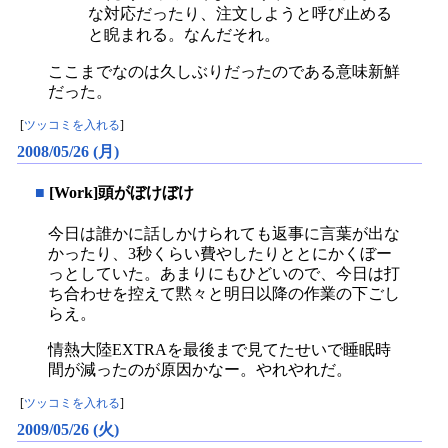
な対応だったり、注文しようと呼び止める
と睨まれる。なんだそれ。
ここまでなのは久しぶりだったのである意味新鮮
だった。
[
ツッコミを入れる
]
2008/05/26 (月)
■
[Work]頭がぼけぼけ
今日は誰かに話しかけられても返事に言葉が出な
かったり、3秒くらい費やしたりととにかくぼー
っとしていた。あまりにもひどいので、今日は打
ち合わせを控えて黙々と明日以降の作業の下ごし
らえ。
情熱大陸EXTRAを最後まで見てたせいで睡眠時
間が減ったのが原因かなー。やれやれだ。
[
ツッコミを入れる
]
2009/05/26 (火)