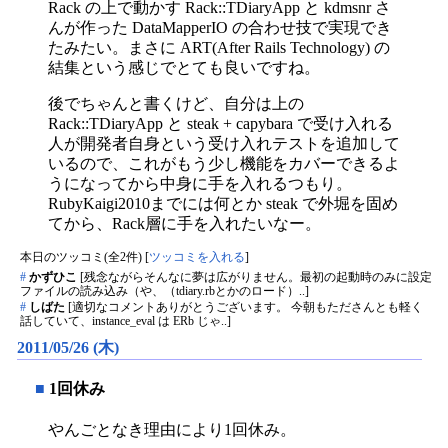
Rack の上で動かす Rack::TDiaryApp と kdmsnr さ
んが作った DataMapperIO の合わせ技で実現でき
たみたい。まさに ART(After Rails Technology) の
結集という感じでとても良いですね。
後でちゃんと書くけど、自分は上の
Rack::TDiaryApp と steak + capybara で受け入れる
人が開発者自身という受け入れテストを追加して
いるので、これがもう少し機能をカバーできるよ
うになってから中身に手を入れるつもり。
RubyKaigi2010までには何とか steak で外堀を固め
てから、Rack層に手を入れたいなー。
本日のツッコミ(全2件) [
ツッコミを入れる
]
#
かずひこ
[残念ながらそんなに夢は広がりません。最初の起動時のみに設定
ファイルの読み込み（や、（tdiary.rbとかのロード）..]
#
しばた
[適切なコメントありがとうございます。 今朝もたださんとも軽く
話していて、instance_eval は ERb じゃ..]
2011/05/26 (木)
■
1回休み
やんごとなき理由により1回休み。