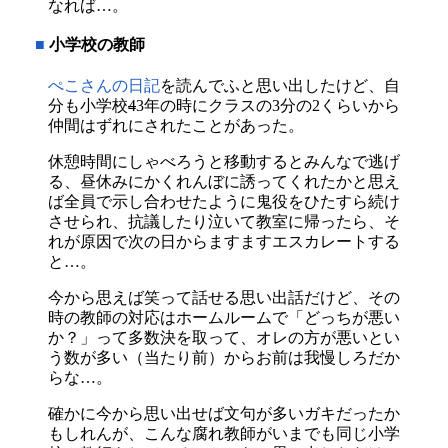
なれば…。
■
小学校の教師
ぺこさんの日記
を読んでふと思い出したけど、自
分も小学校
4
3年の時にクラスの3分の2くらいから
仲間はずれにされたことがあった。
休憩時間にしゃべろうと移動するとみんなで逃げ
る、昼休みにかくれんぼに誘ってくれたかと思え
ば全員で示し合わせたように鬼役をひたすら続け
させられ、抗議したり泣いて教室に帰ったら、そ
れが原因で次の日からますますエスカレートする
と…。
今から思えば笑って話せる思い出話だけど、その
時の教師の対応はホームルームで「どっちが悪い
か？」って多数決を取って、オレの方が悪いとい
う数が多い（当たり前）からお前は我慢しろだか
らな…。
確かに今から思い出せば文句が多いガキだったか
もしれんが、こんな腐れ教師がいまでも同じ小学