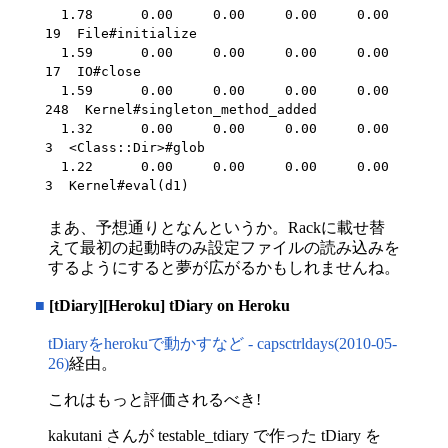
  1.78      0.00     0.00     0.00     0.00       
19  File#initialize

  1.59      0.00     0.00     0.00     0.00       
17  IO#close

  1.59      0.00     0.00     0.00     0.00      
248  Kernel#singleton_method_added

  1.32      0.00     0.00     0.00     0.00        
3  <Class::Dir>#glob

  1.22      0.00     0.00     0.00     0.00        
3  Kernel#eval(d1)
まあ、予想通りとなんというか。Rackに載せ替
えて最初の起動時のみ設定ファイルの読み込みを
するようにすると夢が広がるかもしれませんね。
■
[tDiary][Heroku] tDiary on Heroku
tDiaryをherokuで動かすなど - capsctrldays(2010-05-
26)
経由。
これはもっと評価されるべき!
kakutani さんが testable_tdiary で作った tDiary を