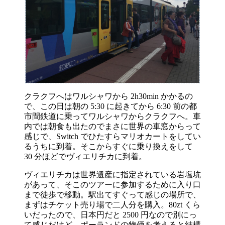
クラクフへはワルシャワから 2h30min かかるの
で、この日は朝の 5:30 に起きてから 6:30 前の都
市間鉄道に乗ってワルシャワからクラクフへ。車
内では朝食も出たのでまさに世界の車窓からって
感じで、Switch でひたすらマリオカートをしてい
るうちに到着。そこからすぐに乗り換えをして
30 分ほどでヴィエリチカに到着。
ヴィエリチカは世界遺産に指定されている岩塩坑
があって、そこのツアーに参加するために入り口
まで徒歩で移動。駅出てすぐって感じの場所で、
まずはチケット売り場で二人分を購入。80zt くら
いだったので、日本円だと 2500 円なので別にっ
て感じだけど、ポーランドの物価を考えると結構