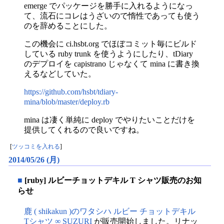
emerge でパッケージを勝手に入れるようになっ
て、流石にコレはうざいので惰性であっても使う
のを辞めることにした。
この機会に ci.hsbt.org でほぼコミット毎にビルド
している ruby trunk を使うようにしたり、tDiary
のデプロイを capistrano じゃなくて mina に書き換
えるなどしていた。
https://github.com/hsbt/tdiary-
mina/blob/master/deploy.rb
mina は凄く単純に deploy でやりたいことだけを
提供してくれるので良いですね。
[
ツッコミを入れる
]
2014/05/26 (月)
■
[ruby] ルビーチョットデキル T シャツ販売のお知
らせ
鹿 ( shikakun )のワタシハ ルビー チョットデキル
Tシャツ ∞ SUZURI
が販売開始しました。リナッ