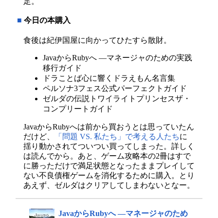
足。
■
今日の本購入
食後は紀伊国屋に向かってひたすら散財。
JavaからRubyへ —マネージャのための実践
移行ガイド
ドラことば心に響くドラえもん名言集
ペルソナ3フェス公式パーフェクトガイド
ゼルダの伝説トワイライトプリンセスザ・
コンプリートガイド
JavaからRubyへは前から買おうとは思っていたん
だけど、
「問題 VS. 私たち」で考える人たち
に
揺り動かされてついつい買ってしまった。詳しく
は読んでから。あと、ゲーム攻略本の2冊はすで
に勝っただけで満足状態となったままプレイして
ない不良債権ゲームを消化するために購入。とり
あえず、ゼルダはクリアしてしまわないとなー。
JavaからRubyへ ―マネージャのため