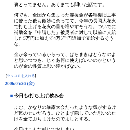
裏とってません。あくまでも聞いた話です。
何でも、全国から集まった義援金が各種復旧工事
に使った後も微妙に余ってて、今年の長岡大花火
で打ち上げる花火の量を増やすそうな。ついでに
補助金を「申請した」被災者に対して以前に支給
した5万円に加えて4万5千円追加で支給するそう
な。
金が余っているからって、ばらまきはどうなのよ
と思いつつも、じゃあ何に使えばいいのかという
のが金の性質上思い浮かばない。
[
ツッコミを入れる
]
2006/05/26 (金)
■
今日も(打ち上げ)飲み会
ふむ、かなりの暴露大会だったような気がするけ
ど気のせいだろう。ひとまず隠していた思いのた
けを全てぶちまけたのでよしとする。
今日はこんな感じでおしまい。