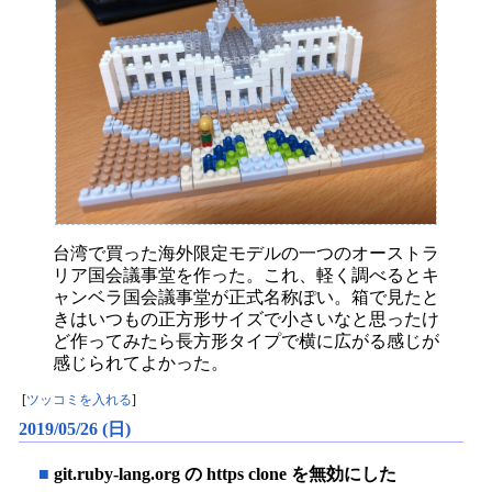
台湾で買った海外限定モデルの一つのオーストラ
リア国会議事堂を作った。これ、軽く調べるとキ
ャンベラ国会議事堂が正式名称ぽい。箱で見たと
きはいつもの正方形サイズで小さいなと思ったけ
ど作ってみたら長方形タイプで横に広がる感じが
感じられてよかった。
[
ツッコミを入れる
]
2019/05/26 (日)
■
git.ruby-lang.org の https clone を無効にした