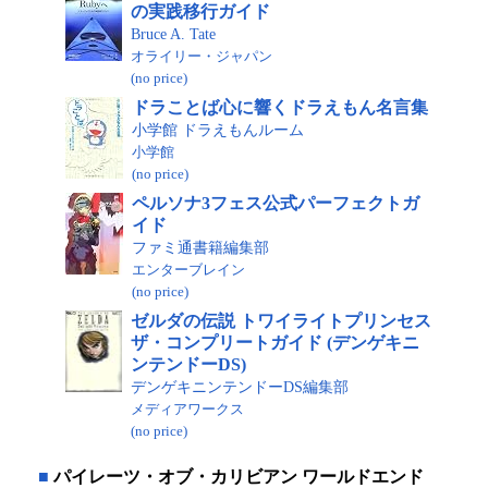
の実践移行ガイド
Bruce A. Tate
オライリー・ジャパン
(no price)
ドラことば心に響くドラえもん名言集
小学館 ドラえもんルーム
小学館
(no price)
ペルソナ3フェス公式パーフェクトガ
イド
ファミ通書籍編集部
エンターブレイン
(no price)
ゼルダの伝説 トワイライトプリンセス
ザ・コンプリートガイド (デンゲキニ
ンテンドーDS)
デンゲキニンテンドーDS編集部
メディアワークス
(no price)
■
パイレーツ・オブ・カリビアン ワールドエンド