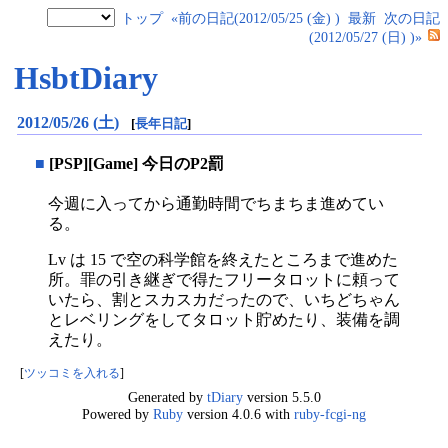
トップ
«前の日記(2012/05/25 (金) )
最新
次の日記
(2012/05/27 (日) )»
HsbtDiary
2012/05/26 (土)
[
長年日記
]
■
[PSP][Game] 今日のP2罰
今週に入ってから通勤時間でちまちま進めてい
る。
Lv は 15 で空の科学館を終えたところまで進めた
所。罪の引き継ぎで得たフリータロットに頼って
いたら、割とスカスカだったので、いちどちゃん
とレベリングをしてタロット貯めたり、装備を調
えたり。
[
ツッコミを入れる
]
Generated by
tDiary
version 5.5.0
Powered by
Ruby
version 4.0.6 with
ruby-fcgi-ng