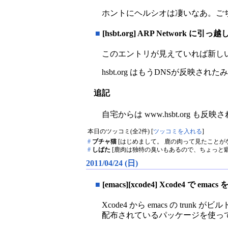
ホントにヘルシオは凄いなあ。ご
■
[hsbt.org] ARP Network に引っ
このエントリが見えていれば新し
hsbt.org はもうDNSが反映された
追記
自宅からは www.hsbt.org も反
本日のツッコミ(全2件) [
ツッコミを入れる
]
#
ブチャ猫
[はじめまして。 鹿の肉って見たことが
#
しばた
[鹿肉は独特の臭いもあるので、ちょっと
2011/04/24 (日)
■
[emacs][xcode4] Xcode4 で emac
Xcode4 から emacs の tr
配布されているパッケージを使ってい