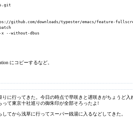
.git

ps://github.com/downloads/typester/emacs/feature-fullscre
atch

x --without-dbus

pplication にコピーするなど。
祭りに行ってきた。今日の時点で早咲きと遅咲きがちょうど入
らって東京十社巡りの御朱印が全部そろったよ!
らしてから浅草に行ってスーパー銭湯に入るなどしてきた。