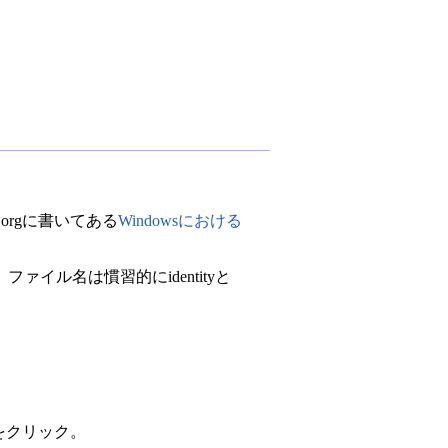
orgに書いてある
Windowsにおける
。
。ファイル名は慣習的にidentityと
eをクリック。