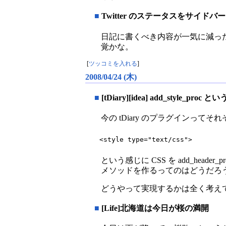
■
Twitter のステータスをサイ
日記に書くべき内容が一気に減った
覚かな。
[
ツッコミを入れる
]
2008/04/24 (木)
■
[tDiary][idea] add_style_proc
今の tDiary のプラグインってそ
<style type="text/css">
という感じに CSS を add_he
メソッドを作るってのはどうだろ
どうやって実現するかは全く考え
■
[Life]北海道は今日が桜の満開