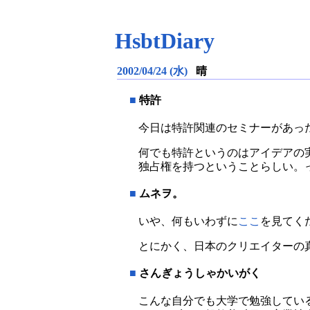
HsbtDiary
2002/04/24 (水)
晴
■
特許
今日は特許関連のセミナーがあっ
何でも特許というのはアイデアの実
独占権を持つということらしい。
■
ムネヲ。
いや、何もいわずに
ここ
を見てく
とにかく、日本のクリエイターの
■
さんぎょうしゃかいがく
こんな自分でも大学で勉強してい