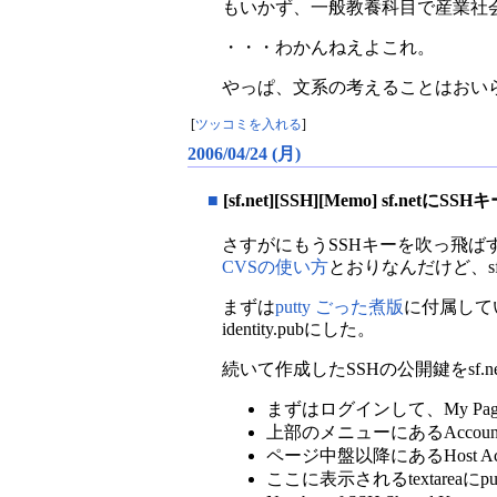
もいかず、一般教養科目で産業社
・・・わかんねえよこれ。
やっぱ、文系の考えることはおい
[
ツッコミを入れる
]
2006/04/24 (月)
■
[sf.net][SSH][Memo] sf.net
さすがにもうSSHキーを吹っ飛ばす
CVSの使い方
とおりなんだけど、s
まずは
putty ごった煮版
に付属してい
identity.pubにした。
続いて作成したSSHの公開鍵をsf.n
まずはログインして、My Page
上部のメニューにあるAccount
ページ中盤以降にあるHost Access I
ここに表示されるtextarea