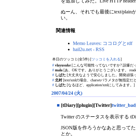
を追加してみた。Live HTTP hea
ぬーん、それでも最後にtext/p
い。
関連情報
Memo Leaves: ココログとrdf
hail2u.net - RSS
本日のツッコミ(全5件) [
ツッコミを入れる
]
#
vlayusuke
[こんな可能性ってないですか? 誤爆だったらごめんなさ
#
mala
[あ、OKです。ありがとうございます。 rea
#
しばた
[大丈夫なようで安心しました。開発頑張って
#
北村
[text/xmlの場合、charsetパラメタが無指定だとu
#
しばた
[なるほど、application/xmlにしてみます。]
2007/04/24 (火)
■
[tDiary][plugin][Twitter]
twitter_bad
Twitter のステータスを表示する 
JSON版を作ろうかなあと思ってた
とか。