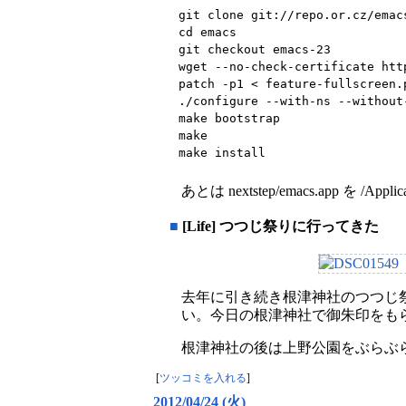
git clone git://repo.or.cz/emacs
cd emacs

git checkout emacs-23

wget --no-check-certificate htt
patch -p1 < feature-fullscreen.p
./configure --with-ns --without-
make bootstrap

make

make install
あとは nextstep/emacs.app を /A
■
[Life] つつじ祭りに行ってきた
去年に引き続き根津神社のつつじ
い。今日の根津神社で御朱印をも
根津神社の後は上野公園をぶらぶ
[
ツッコミを入れる
]
2012/04/24 (火)