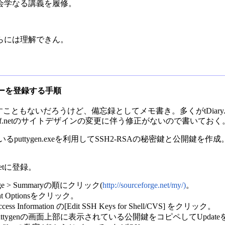
会学なる講義を履修。
らには理解できん。
にSSHキーを登録する手順
こともないだろうけど、備忘録としてメモ書き。多くがtDiary.
f.netのサイトデザインの変更に伴う修正がないので書いておく
るputtygen.exeを利用してSSH2-RSAの秘密鍵と公開鍵を作成
etに登録。
 > Summaryの順にクリック(
http://sourceforge.net/my/)
。
 Optionsをクリック。
nformation の[Edit SSH Keys for Shell/CVS] をクリック。
にputtygenの画面上部に表示されている公開鍵をコピペしてUpdat