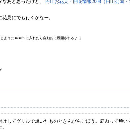
かなあと思ったけど、
円山お花見・開花情報2008（円山公園
に花見にでも行くかなー。
 と同じように misc/js に入れたら自動的に展開されるよ..]
み
付けしてグリルで焼いたものときんぴらごぼう。鹿肉って焼い
た。