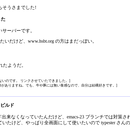
ちそうさまでした!
越した
いサーバーです。
みたいだけど、www.hsbt.org の方はまだっぽい。
映されたようだ。
ないのです。 リンクさせていたできました。]
癖がありますね。でも、牛や豚には無い食感なので、自分は結構好きです。]
s をビルド
unk がビルド出来なくなっていたんだけど、emacs-23 ブランチで
たけど、やっぱり全画面にして使いたいので typester さ