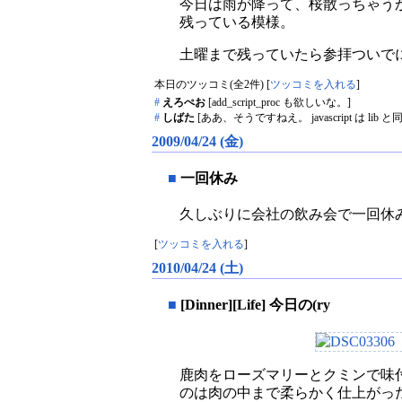
今日は雨が降って、桜散っちゃう
残っている模様。
土曜まで残っていたら参拝ついで
本日のツッコミ(全2件) [
ツッコミを入れる
]
#
えろぺお
[add_script_proc も欲しいな。]
#
しばた
[ああ、そうですねえ。 javascript は lib
2009/04/24 (金)
■
一回休み
久しぶりに会社の飲み会で一回休
[
ツッコミを入れる
]
2010/04/24 (土)
■
[Dinner][Life] 今日の(ry
鹿肉をローズマリーとクミンで味
のは肉の中まで柔らかく仕上がっ