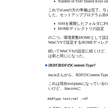
Number of SSH Shared K
これでsf.netの方の準備は完了
した。セットアッププログラム自
SSHを展開したフォルダにP
HOMEディレクトリの設定
の二つ。環境変数HOMEとして設
WinCVSで設定するHOMEディ
続いてWinCVSの設定に続くけど
は前と同じになった。
■
[RDF]RDFのContent-Type?
ma.laさんから、RDFのContent-
これは現在text/plainになっている
いけど、.htaccessに
AddType text/xml .rdf