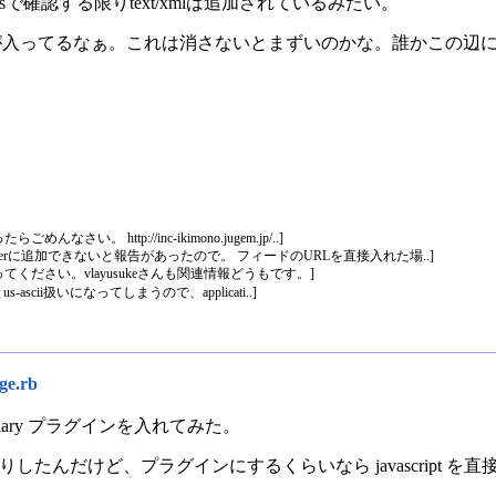
dersで確認する限りtext/xmlは追加されているみたい。
lainが入ってるなぁ。これは消さないとまずいのかな。誰かこの
い。 http://inc-ikimono.jugem.jp/..]
derに追加できないと報告があったので。 フィードのURLを直接入れた場..]
ください。vlayusukeさんも関連情報どうもです。]
s-ascii扱いになってしまうので、applicati..]
ge.rb
tDiary プラグインを入れてみた。
りしたんだけど、プラグインにするくらいなら javascript 