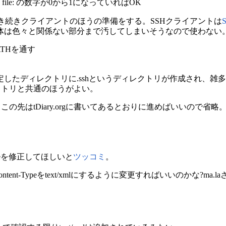
eys on file: の数字が0から1になっていればOK
。引き続きクライアントのほうの準備をする。SSHクライアントは
S
体は色々と関係ない部分まで汚してしまいそうなので使わない
ATHを通す
定したディレクトリに.sshというディレクトリが作成され、雑
レクトリと共通のほうがよい。
、この先はtDiary.orgに書いてあるとおりに進めばいいので
Typeを修正してほしいと
ツッコミ
。
Content-Typeをtext/xmlにするように変更すればいいのかな?