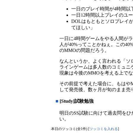
一日のプレイ時間が4時間以
一日12時間以上プレイのユーザ
DOLはもともとソロプレイ
てほしい」
一日に4時間ゲームをやる人間が
人が40%ってことかねぇ。この4
のMMOの問題だろう。
なんというか、よく言われる「ソ
ラインゲームは多人数のコミュニ
現象は今後のMMOを考える上で
その前提で考えた場合に、もはやM
して発売後、数ヶ月が旬のまま売
■
[Study]試験勉強
明日のSS試験に向けて過去問を
い。
本日のツッコミ(全1件) [
ツッコミを入れる
]