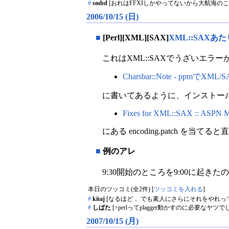
#
smbd
[おれはFFXIしかやってないから大航海の
2006/10/15 (日)
■
[Perl][XML][SAX]
XML::SAX
これはXML::SAXでうざいエ
Charsbar::Note - ppm
に書いてあるように、インストー
Fixes for XML::SAX :: ASPN Mai
にある encoding.patch を当て
■
例のアレ
9:30開始のところを9:00に起き
本日のツッコミ(全2件) [
ツッコミを入れる
]
#
kitaj
[なるほど． でも素人にさらにそれをやれっての
#
しばた
[>perlってplagger動かすのに必要なヤツで
2007/10/15 (月)