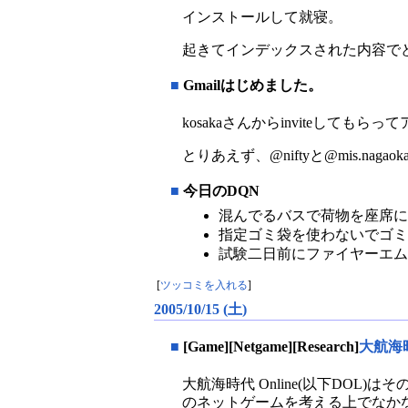
インストールして就寝。
起きてインデックスされた内容で
■
Gmailはじめました。
kosakaさんからinviteしてもら
とりあえず、@niftyと@mis.naga
■
今日のDQN
混んでるバスで荷物を座席に
指定ゴミ袋を使わないでゴミ
試験二日前にファイヤーエ
[
ツッコミを入れる
]
2005/10/15 (土)
■
[Game][Netgame][Research]
大航海時
大航海時代 Online(以下DO
のネットゲームを考える上でなか