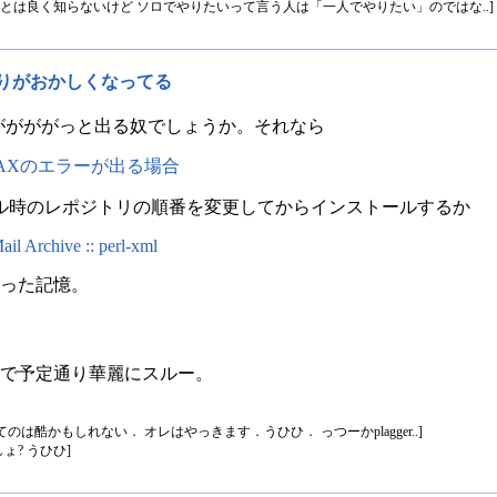
ことは良く知らないけど ソロでやりたいって言う人は「一人でやりたい」のではな..]
あたりがおかしくなってる
ラーががががっと出る奴でしょうか。それなら
でXML/SAXのエラーが出る場合
ル時のレポジトリの順番を変更してからインストールするか
l Archive :: perl-xml
ると直った記憶。
たので予定通り華麗にスルー。
は酷かもしれない． オレはやっきます．うひひ． っつーかplagger..]
しょ? うひひ]