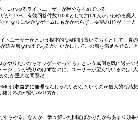
下、いわゆるライトユーザーが半分を占めている
が1.13%。有効回答件数11000として約120人がいわゆる廃人
がそれなりに快適なゲームにもかかわらず、要望の1位が「一人
ライトユーザーかという根本的な疑問は置いておくとして、真の
0%が妬み層なわけであるが、いかにしてこの層を満足させるこ
ロがやりたいならオフゲーやってろ」という罵倒も既に過去の
ケーションが売りのはずなのに、ユーザーが望んでいるのは1
なかなか重大な問題だ。
MOは収益的に無理なんじゃないかなというのが個人的な感想。
り抜けるのが賢いやり方か。
ひたすらやる。なんか、散々解いた問題ばかりだからあまり効果