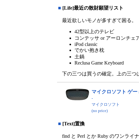
■
[Life]最近の散財願望リスト
最近欲しいモノが多すぎて困る。
42型以上のテレビ
コンテッサ or アーロンチェ
iPod classic
でかい抱き枕
土鍋
Reclusa Game Keyboard
下の三つは買うの確定。上の三つは
マイクロソフト ゲーミング 
-
マイクロソフト
(no price)
■
[Text]置換
find と Perl とか Rub