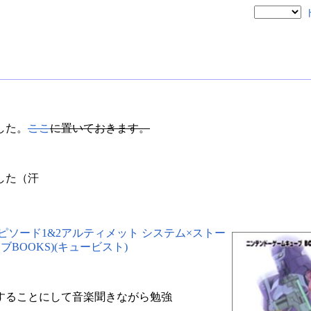
した。
ここ
に置いておきます。
した（汗
ピソード1&2アルティメット システム×ストー
BOOKS)(キュービスト)
することにして音楽聞きながら勉強