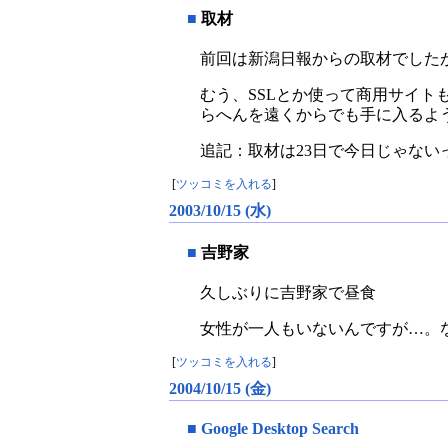
■
取材
前回は新潟日報からの取材でした
むう、SSLとか使って商用サイ
らへんを遠くからでも手に入るよ
追記：取材は23日で今日じゃない
[
ツッコミを入れる
]
2003/10/15 (水)
■
吉野家
久しぶりに吉野家で昼食
女性が一人もいないんですが…。
[
ツッコミを入れる
]
2004/10/15 (金)
■
Google Desktop Search