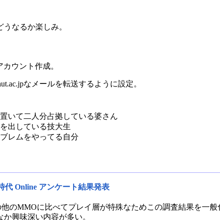
どうなるか楽しみ。
ってアカウント作成。
okaut.ac.jpなメールを転送するように設定。
置いて二人分占拠している婆さん
を出している技大生
ムブレムをやってる自分
代 Online アンケート結果発表
L)はその他のMMOに比べてプレイ層が特殊なためこの調査結果を
なか興味深い内容が多い。