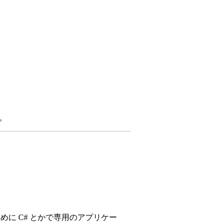
。
ために C# とかで専用のアプリケー