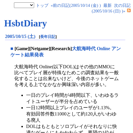
トップ
«前の日記(2005/10/14 (金) )
最新
次の日記
(2005/10/16 (日) )»
HsbtDiary
2005/10/15 (土)
[
長年日記
]
■
[Game][Netgame][Research]
大航海時代 Online アン
ケート結果発表
大航海時代 Online(以下DOL)はその他のMMOに
比べてプレイ層が特殊なためこの調査結果を一般
化することは出来ないけど、今後のネットゲーム
を考える上でなかなか興味深い内容が多い。
一日のプレイ時間が4時間以下、いわゆるラ
イトユーザーが半分を占めている
一日12時間以上プレイのユーザが1.13%。
有効回答件数11000として約120人がいわゆ
る廃人
DOLはもともとソロプレイがそれなりに快
適なゲームにもかかわらず、要望の1位が