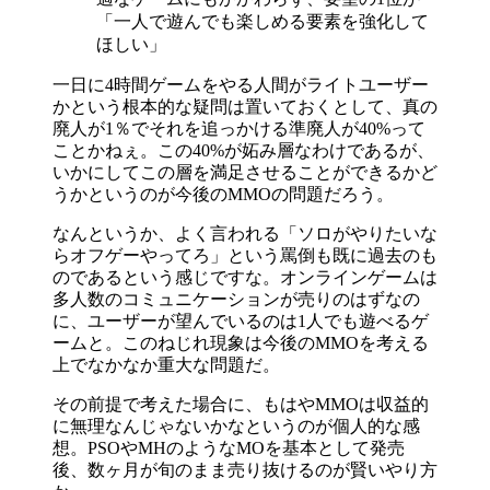
「一人で遊んでも楽しめる要素を強化して
ほしい」
一日に4時間ゲームをやる人間がライトユーザー
かという根本的な疑問は置いておくとして、真の
廃人が1％でそれを追っかける準廃人が40%って
ことかねぇ。この40%が妬み層なわけであるが、
いかにしてこの層を満足させることができるかど
うかというのが今後のMMOの問題だろう。
なんというか、よく言われる「ソロがやりたいな
らオフゲーやってろ」という罵倒も既に過去のも
のであるという感じですな。オンラインゲームは
多人数のコミュニケーションが売りのはずなの
に、ユーザーが望んでいるのは1人でも遊べるゲ
ームと。このねじれ現象は今後のMMOを考える
上でなかなか重大な問題だ。
その前提で考えた場合に、もはやMMOは収益的
に無理なんじゃないかなというのが個人的な感
想。PSOやMHのようなMOを基本として発売
後、数ヶ月が旬のまま売り抜けるのが賢いやり方