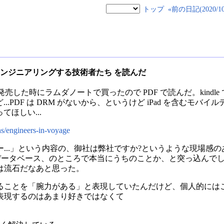
トップ
«前の日記(2020/10/
― 事業をエンジニアリングする技術者たち を読んだ
るけど、発売した時にラムダノートで買ったので PDF で読んだ。kindle 
けど...PDF は DRM がないから、というけど iPad を含む
ってほしい...
s/engineers-in-voyage
...」という内容の、御社は弊社ですか?というような現場感の
らいあるデータベース、のところで本当にうちのことか、と突っ込ん
は流石だなあと思った。
ることを「腕力がある」と表現していたんだけど、個人的には
表現するのはあまり好きではなくて