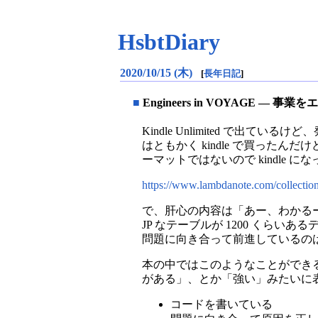
HsbtDiary
2020/10/15 (木)
[
長年日記
]
■
Engineers in VOYAGE 
Kindle Unlimited で出てい
はともかく kindle で買ったんだ
ーマットではないので kindle にな
https://www.lambdanote.com/collection
で、肝心の内容は「あー、わかるー
JP なテーブルが 1200 く
問題に向き合って前進しているの
本の中ではこのようなことができ
がある」、とか「強い」みたいに
コードを書いている