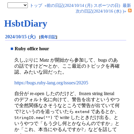
トップ
«前の日記(2024/10/14 (月) スポーツの日)
最新
次の日記(2024/10/16 (水) )»
HsbtDiary
2024/10/15 (火)
[
長年日記
]
■
Ruby office hour
久しぶりに Matz が開始から参加して、bugs のあ
の話ですけど〜とか、ここ最近のトピックを再確
認、みたいな回だった。
https://bugs.ruby-lang.org/issues/20205
自分が re-open したのだけど、frozen string literal
のデフォルト化に向けて、警告を出すというやつ
で全然関係なさそうなところで警告が出ていて何
で?というのを追っていたら
であるとか、
extend
で write したときだけ出る、と
StringIO.new("")
いうやつで「もう少し何とかならんのですか」と
か「これ、本当にやるんですか?」などを話して