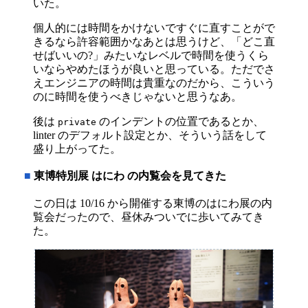
いた。
個人的には時間をかけないですぐに直すことがで
きるなら許容範囲かなあとは思うけど、「どこ直
せばいいの?」みたいなレベルで時間を使うくら
いならやめたほうが良いと思っている。ただでさ
えエンジニアの時間は貴重なのだから、こういう
のに時間を使うべきじゃないと思うなあ。
後は
のインデントの位置であるとか、
private
linter のデフォルト設定とか、そういう話をして
盛り上がってた。
■
東博特別展 はにわ の内覧会を見てきた
この日は 10/16 から開催する東博のはにわ展の内
覧会だったので、昼休みついでに歩いてみてき
た。