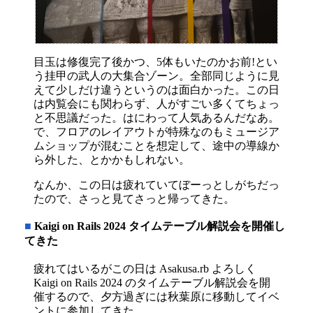
目玉は修復完了後かつ、5体もいたのかお前!とい
う挂甲の武人の大集合ゾーン。全部同じように見
えて少しだけ違うというのは面白かった。この日
は内覧会にも関わらず、人がすごい多くてちょっ
と不思議だった。はにわって人気あるんだなあ。
で、フロアのレイアウトが特殊なのもミュージア
ムショップが混むことを想定して、途中の導線か
ら外した、とかかもしれない。
なんか、この日は疲れていてぼーっとしがちだっ
たので、さっと見てさっと帰ってきた。
■
Kaigi on Rails 2024 タイムテーブル解説会を開催し
てきた
疲れてはいるがこの日は Asakusa.rb よろしく
Kaigi on Rails 2024 のタイムテーブル解説会を開
催するので、夕方過ぎには秋葉原に移動してイベ
ントに参加してきた。