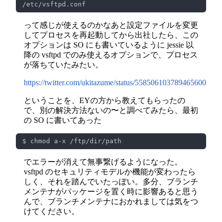
って感じが使えるのかなあと設定ファイルを変更
してプロセスを再起動してから出社したら、この
オプションは SO にも書いているように jessie 以
降の vsftpd でのみ使えるオプションで、プロセス
が落ちていたみたい。
https://twitter.com/ukitazume/status/558506103789465600
ということを、EYの方から教えてもらったの
で、別の解決方法ないの〜と調べてみたら、最初
の SO に書いてあった
でエラーが消えて無事繋げるようになった。
vsftpd のセキュリティモデルか機能が変わったら
しく、それを踏んでいたっぽい。多分、ブランチ
メンテナがパッケージを置く時に影響あると思う
んで、ブランチメンテナにおかれましては気をつ
けてください。