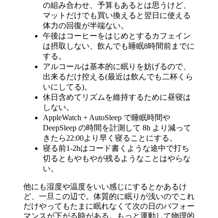
の組み合わせ、予算もあるとは思うけど、
マットだけでも買い換えると翌日に使える
体力の回復が半端ない。
午後はコーヒーをはじめとするカフェイン
は摂取しない、飲んでも睡眠8時間前までに
する。
アルコールは基本的に眠りを妨げるので、
出来るだけ控える(最近は飲んでも二杯くら
いにしてる)。
休日含めてリズムを維持するために昼寝は
しない。
AppleWatch + AutoSleep で睡眠時間や
DeepSleep の時間を計測して 8h より減って
きたら22:00より早く寝ることにする。
寝る前1-2hはコード書くような途中で打ち
切るともやもやが残るようなことはやらな
い。
他にも湿度や温度をいい感じにするとかあるけ
ど、一旦この辺で。体質的に眠りが浅いのでこれ
だけやってもたまに眠れなくて次の日のパフォー
マンスが下がる時がある。もっと運動して物理的