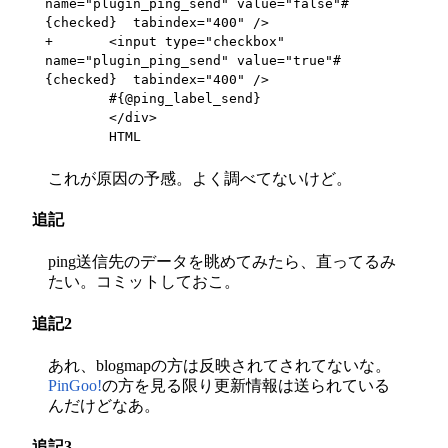
name="plugin_ping_send" value="false"#
{checked}  tabindex="400" />

+	<input type="checkbox" 
name="plugin_ping_send" value="true"#
{checked}  tabindex="400" />

 	#{@ping_label_send}

 	</div>

 	HTML
これが原因の予感。よく調べてないけど。
追記
ping送信先のデータを眺めてみたら、直ってるみ
たい。コミットしておこ。
追記2
あれ、blogmapの方は反映されてされてないな。
PinGoo!
の方を見る限り更新情報は送られている
んだけどなあ。
追記3