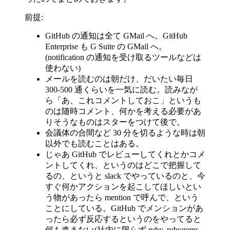
前提:
GitHub の通知は全て GMail へ。GitHub
Enterprise も G Suite の GMail へ。
(notification の通知を受け取るツールなどは
使わない)
メールを読むのは朝だけ、だいたい毎日
300-500 通くらいを一気に読む。読みなが
ら「あ、これコメントしておこ」というも
のは随時コメント、何かを考える必要があ
りそうなものはスターをつけて後で。
会議体の合間など 30 分を切るような時は朝
以外でも読むことはある。
じゃあ GitHub でレビューしてくれとかコメ
ントしてくれ、というのはどこで把握して
るの、というと slack でやっているのと、今
すぐ何かアクションを起こしてほしいとい
う物があったら mention で呼んで、という
ことにしている。GitHub でメンションがあ
ったら必ず反応するというのをやってると
何も進まない(社内に限らず ruby, rubygems