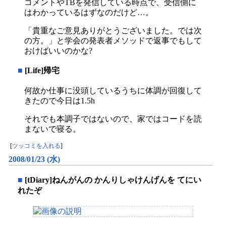
コメントやTBを発信している時点で、受信側に
はわかっているはずなのだけど…。
「貴重なご意見ありがとうございました。では次
の方。」と学会の発表者メソッドで返事でもして
おけばいいのかな?
■
[Life]帰宅
何故か仕事に没頭しているうちに体調が回復して
きたので今日は1.5h
それでも本調子ではないので、家ではコードを読
まないで寝る。
[
ツッコミを入れる
]
2008/01/23 (水)
■
[tDiary]ねんがんの かんりしゃけんげんを てにい
れたぞ