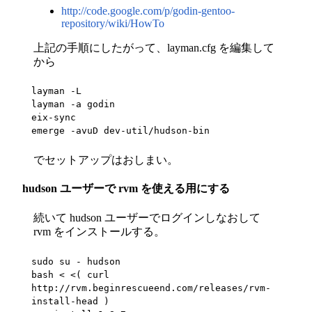
http://code.google.com/p/godin-gentoo-
repository/wiki/HowTo
上記の手順にしたがって、layman.cfg を編集して
から
layman -L

layman -a godin

eix-sync

emerge -avuD dev-util/hudson-bin
でセットアップはおしまい。
hudson ユーザーで rvm を使える用にする
続いて hudson ユーザーでログインしなおして
rvm をインストールする。
sudo su - hudson

bash < <( curl 
http://rvm.beginrescueend.com/releases/rvm-
install-head )
