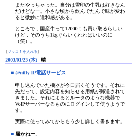
またやっちゃった。自分は雪印の牛乳は好きなん
だけどなー。小さな頃から飲んでたんで味が変わ
ると微妙に違和感がある。
ところで，国産牛って12000ｔも買い取るらしい
けど，そのうち1kgぐらいくれればいいのに
（笑）。
[
ツッコミを入れる
]
2003/01/23 (木)
晴
■
@nifty IP電話サービス
申し込んでいた機器が今日届くそうです。それに
先だって、設定内容を知らせる用紙が郵送されて
きました。それによるとルータのような機器で
VoIPサーバーなるものにログインして使うようで
す。
実際に使ってみてからもう少し詳しく書きます。
■
届かねー。