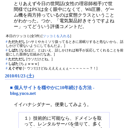
とりあえず今日の世間話(女性の理容師相手)で世
間様ではPS3は全く眼中になくて、Wii圧勝、ゲー
ム機を両方持っているのは変態クラスということ
がわかった。つか、「電気製品好きそうですよね
ー」ってどういう評価コメントだ。
本日のツッコミ(全5件) [
ツッコミを入れる
]
#
ただただし
[ハサミやカミソリ扱ってるときに居眠りすると危ないから、話
しかけて寝ないようにしてるんだよ。]
#
しばた
[なるほど。とはいえ、話しかければ相手が反応してくれることを前
提にした面倒な仕組みだなあ。]
#
ただただし
[ウソだけどね。]
#
しばた
[ちょｗｗｗ]
#
えぐぞせ
[> ウソだけどね えええぇぇぇ～～～～～～？！]
2010/01/23 (土)
■
個人サイトを穏やかに10年続ける方法 -
blog.yuco.net
イイハナシダナー。便乗してみよう。
１）技術的に可能なら、ドメインを取
って、レンタルサーバを借りて、多く