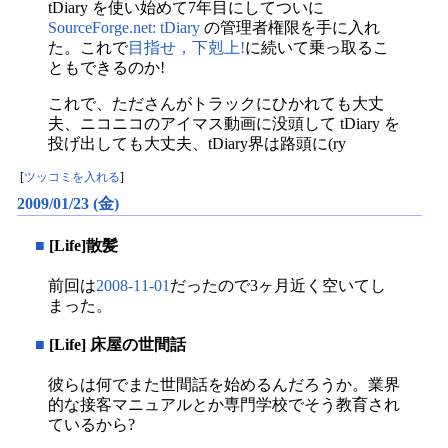
tDiary を使い始めて7年目にしてついに
SourceForge.net: tDiary
の管理者権限を手に入れ
た。これで
目指せ，下剋上!
に続いて乗っ取るこ
ともできるのか!
これで、たださんがトラックにひかれても大丈
夫、ニコニコのアイマス動画に没頭して tDiary を
投げ出しても大丈夫、tDiary界は路頭に(ry
[
ツッコミを入れる
]
2009/01/23 (金)
■
[Life]散髪
前回は
2008-11-01
だったので3ヶ月近く空いてし
まった。
■
[Life] 床屋の世間話
彼らは何でまた世間話を始めるんだろうか。業界
的な接客マニュアルとか専門学校でそう教育され
ているから?