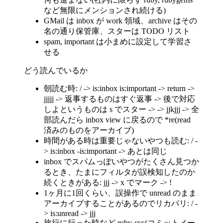
など無限にメンションされ続ける)
GMail は inbox が work 領域、archive はその
名の通り保管庫、スターは TODO リスト
spam, important は小まめに設定して学習さ
せる
どう読んでいるか
朝読む時: / -> is:inbox is:important -> return ->
jjjjj -> 返事するものはすぐ返事 -> 後で対応
しよというものは s でスター -> -> jjkjjj -> 全
部読んだら inbox view に戻るので *re(read
済みのものをアーカイブ)
時間がある時は重要じゃないやつも読む: / -
> is:inbox -is:important -> あとは同じ
inbox でスパムっぽいやつがたくさん見つか
るとき、たまにフィルタが誤検知したのか
続くときがある: jjj -> x でマーク -> !
1ヶ月に1回くらい、誤操作で unread のまま
アーカイブすることがあるのでリカバリ: / -
> is:unread -> jjj
旅行に行った時など ruby-cvs(コミットメー