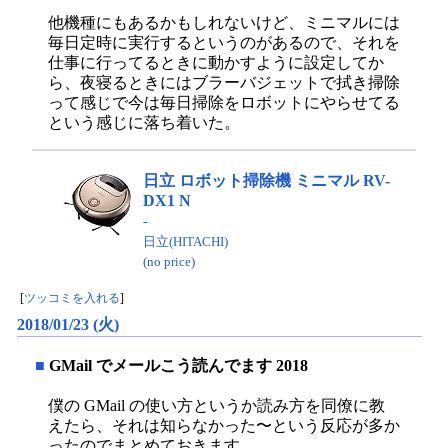
他機種にもあるかもしれないけど、ミニマルには
毎日定時に実行するというのがあるので、それを
仕事に行ってるときに動かすように設定してか
ら、夜寝るときにはブラーバジェットで拭き掃除
って感じで今は毎日掃除をロボットにやらせてる
という感じに落ち着いた。
日立 ロボット掃除機 ミニマル RV-
DX1 N
-
日立(HITACHI)
(no price)
[
ツッコミを入れる
]
2018/01/23 (火)
■
GMail でメールこう読んでます 2018
僕の GMail の使い方というか読み方を同僚に教
えたら、それは知らなかった〜という反応が多か
ったのでまとめておきます。