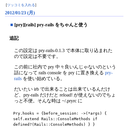
[
ツッコミを入れる
]
2012/01/23 (月)
■
[pry][rails] pry-rails をちゃんと使う
追記
この設定は pry-rails-0.1.3 で本体に取り込まれた
ので設定は不要です。
この前に社内で pry 中々良いんじゃないのという
話になって rails console を pry に置き換える
pry-
rails
を使い始めている。
だいたい irb で出来ることは出来ているんだけ
ど、pry-rails だけだと reload! が使えないのでちょ
っと不便。そんな時は ~/.pryrc に
Pry.hooks = {before_session: ->(*args) { 
self.extend Rails::ConsoleMethods if 
defined?(Rails::ConsoleMethods) } }