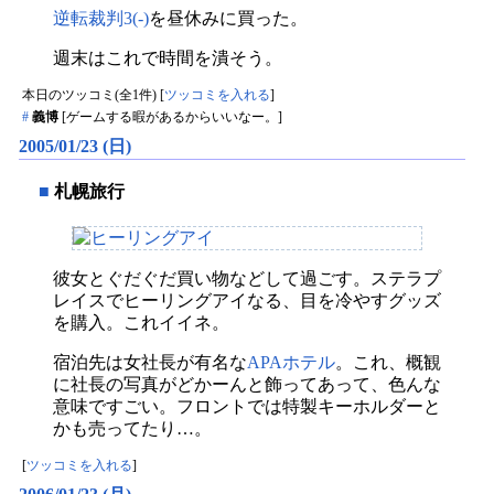
逆転裁判3(-)
を昼休みに買った。
週末はこれで時間を潰そう。
本日のツッコミ(全1件) [
ツッコミを入れる
]
#
義博
[ゲームする暇があるからいいなー。]
2005/01/23 (日)
■
札幌旅行
彼女とぐだぐだ買い物などして過ごす。ステラプ
レイスでヒーリングアイなる、目を冷やすグッズ
を購入。これイイネ。
宿泊先は女社長が有名な
APAホテル
。これ、概観
に社長の写真がどかーんと飾ってあって、色んな
意味ですごい。フロントでは特製キーホルダーと
かも売ってたり…。
[
ツッコミを入れる
]