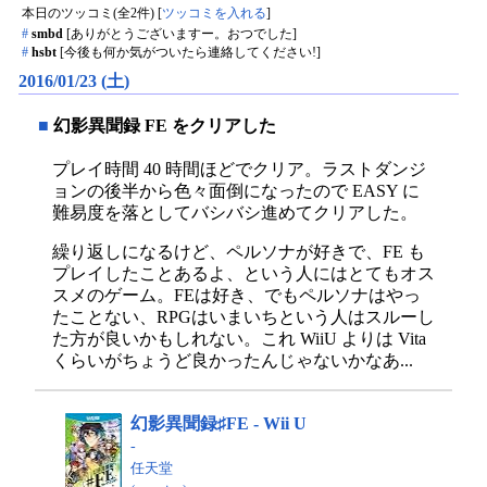
本日のツッコミ(全2件) [
ツッコミを入れる
]
#
smbd
[ありがとうございますー。おつでした]
#
hsbt
[今後も何か気がついたら連絡してください!]
2016/01/23 (土)
■
幻影異聞録 FE をクリアした
プレイ時間 40 時間ほどでクリア。ラストダンジ
ョンの後半から色々面倒になったので EASY に
難易度を落としてバシバシ進めてクリアした。
繰り返しになるけど、ペルソナが好きで、FE も
プレイしたことあるよ、という人にはとてもオス
スメのゲーム。FEは好き、でもペルソナはやっ
たことない、RPGはいまいちという人はスルーし
た方が良いかもしれない。これ WiiU よりは Vita
くらいがちょうど良かったんじゃないかなあ...
幻影異聞録♯FE - Wii U
-
任天堂