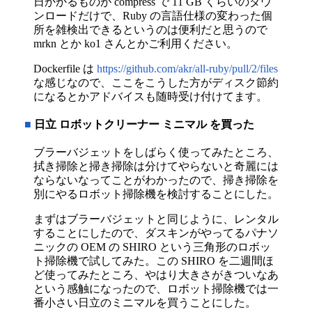
日かかるものが compress で 11 GB くらいのダウ
ンロードだけで、Ruby の言語仕様の変わった個
所を雑検出できるというのは便利だと思うので
mrkn とか ko1 さんとかご利用ください。
Dockerfile は
https://github.com/akr/all-ruby/pull/2/files
な感じなので、ここをこうした方がディスク節約
になるとかアドバイスも随時受け付けてます。
■
日立 ロボットクリーナー ミニマル を買った
ブラーバジェットをしばらく使ってみたところ、
拭き掃除と掃き掃除は分けてやらないと奇麗には
ならないなってことがわかったので、掃き掃除を
別にやるロボット掃除機を検討することにした。
まずはブラーバジェットと同じように、レンタル
することにしたので、ダスキンがやってるパナソ
ニックの OEM の SHIRO という三角形のロボッ
ト掃除機で試してみた。この SHIRO を二週間ほ
ど使ってみたところ、やはり大きさがきついなあ
という感触になったので、ロボット掃除機では一
番小さい日立のミニマルを買うことにした。