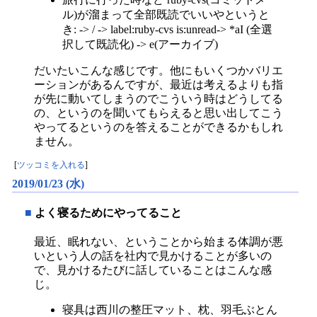
ル)が溜まって全部既読でいいやというと
き: -> / -> label:ruby-cvs is:unread-> *aI (全選
択して既読化) -> e(アーカイブ)
だいたいこんな感じです。他にもいくつかバリエ
ーションがあるんですが、最近は考えるよりも指
が先に動いてしまうのでこういう時はどうしてる
の、というのを聞いてもらえると思い出してこう
やってるというのを答えることができるかもしれ
ません。
[
ツッコミを入れる
]
2019/01/23 (水)
■
よく寝るためにやってること
最近、眠れない、ということから始まる体調が悪
いという人の話を社内で見かけることが多いの
で、見かけるたびに話していることはこんな感
じ。
寝具は西川の整圧マット、枕、羽毛ぶとん