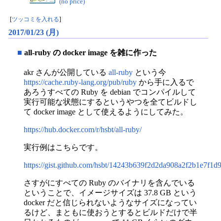
(no price)
[
ツッコミを入れる
]
2017/01/23 (月)
■
all-ruby の docker image を雑に作った
akr さんが公開している
all-ruby
という今
https://cache.ruby-lang.org/pub/ruby
から手に入るで
あろうすべての Ruby を debian でコンパイルして
実行可能な状態にするというやつを全てビルドし
て docker image として使えるようにしてみた。
https://hub.docker.com/r/hsbt/all-ruby/
実行例はこちらです。
https://gist.github.com/hsbt/14243b639f2d2da908a2f2b1e7f1d
さすがにすべての Ruby のバイナリを含んでいる
ということで、イメージサイズは 37.8 GB という
docker だと信じられないようなサイズになってい
るけど、まともに使おうとするとビルドだけで半