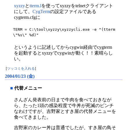
xyzzy
と
tterm.l
を使ってxyzzyをtelnetクライアント
にして、
CygTerm
の設定ファイルである
cygterm.cfgに
TERM = C:\tool\xyzzy\xyzzycli.exe -e "(tterm 
\"%s\" %d)"
というように記述してからcygwin経由でcygterm
を起動するとxyzzyでcygwinが動く！！素晴らし
い。
[
ツッコミを入れる
]
2004/01/23 (金)
■
代替メニュー
さんざん発表前の日まで牛肉を食べておきなが
ら、たった1頭の感染程度で牛丼が死滅のピンチ
なわけですが、吉野家とすき屋の代替メニューを
食べてきました。
吉野家のカレー丼は普通でしたが、すき屋の鳥そ