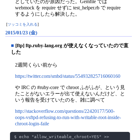
としていたのが原因だった。Gemfile では
webmock を require せずに test_helper.rb で require
するようにしたら解決した。
[
ツッコミを入れる
]
2015/01/23 (金)
■
[ftp] ftp.ruby-lang.org が使えなくなっていたので直
した
2週間くらい前から
https://twitter.com/smbd/status/554932825716060160
や IRC の #ruby-core で chroot ふがふが、という見
たことがないエラーが出て使えないんだけど、と
いう報告を受けていたのを、雑に調べて
http://stackoverflow.com/questions/22420177/500-
oops-vsftpd-refusing-to-run-with-writable-root-inside-
chroot-login-faile
$ echo "allow_writeable_chroot=YES" >> 