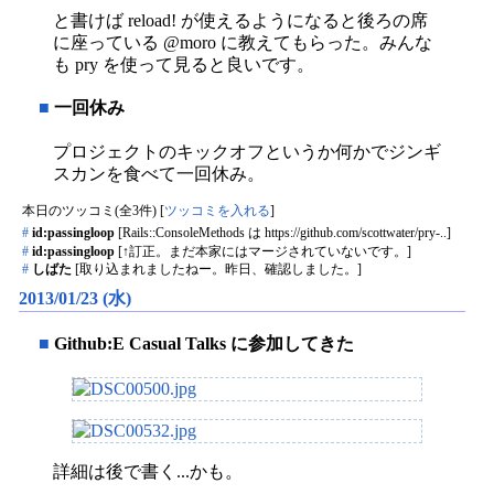
と書けば reload! が使えるようになると後ろの席
に座っている @moro に教えてもらった。みんな
も pry を使って見ると良いです。
■
一回休み
プロジェクトのキックオフというか何かでジンギ
スカンを食べて一回休み。
本日のツッコミ(全3件) [
ツッコミを入れる
]
#
id:passingloop
[Rails::ConsoleMethods は https://github.com/scottwater/pry-..]
#
id:passingloop
[↑訂正。まだ本家にはマージされていないです。]
#
しばた
[取り込まれましたねー。昨日、確認しました。]
2013/01/23 (水)
■
Github:E Casual Talks に参加してきた
詳細は後で書く...かも。