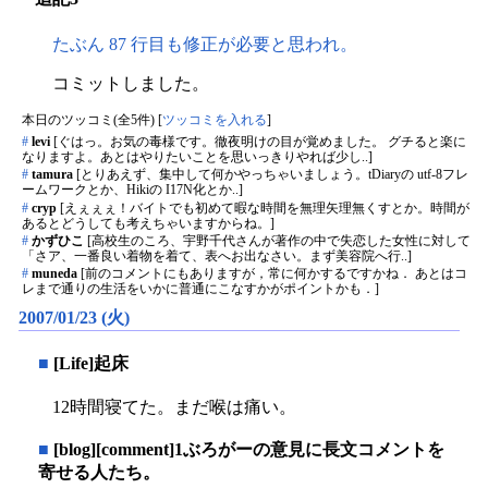
たぶん 87 行目も修正が必要と思われ。
コミットしました。
本日のツッコミ(全5件) [
ツッコミを入れる
]
#
levi
[ぐはっ。お気の毒様です。徹夜明けの目が覚めました。 グチると楽に
なりますよ。あとはやりたいことを思いっきりやれば少し..]
#
tamura
[とりあえず、集中して何かやっちゃいましょう。tDiaryの utf-8フレ
ームワークとか、Hikiの I17N化とか..]
#
cryp
[えぇぇぇ！バイトでも初めて暇な時間を無理矢理無くすとか。時間が
あるとどうしても考えちゃいますからね。]
#
かずひこ
[高校生のころ、宇野千代さんが著作の中で失恋した女性に対して
「さア、一番良い着物を着て、表へお出なさい。まず美容院へ行..]
#
muneda
[前のコメントにもありますが，常に何かするですかね． あとはコ
レまで通りの生活をいかに普通にこなすかがポイントかも．]
2007/01/23 (火)
■
[Life]起床
12時間寝てた。まだ喉は痛い。
■
[blog][comment]1ぶろがーの意見に長文コメントを
寄せる人たち。