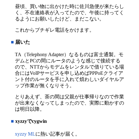
昼頃、買い物に出かけた時に佐川急便が来たらし
く、不在連絡表が入ってたので、午後に持ってく
るようにお願いしたけど、まだこない。
これからブチギレ電話をかけます。
■
届いた
TA（Telephony Adapter）なるものは富士通製。モ
デムとPCの間にルータのような感じで接続する
ので、NTTからモデムをレンタルで借りている場
合にはVoIPサービスを申し込めばPPPoEクライア
ント付のルータを手に入れて煩わしいダイヤルア
ップ作業が無くなりそう。
とりあえず、茶の間は父親が仕事帰りなので作業
が出来なくなってしまったので、実際に動かすの
は明日以降。
■
xyzzyでcygwin
xyzzy ML
に熱い記事が届く。