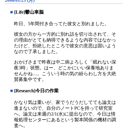
2006/01/23 (月)
■
[Life]鬱山車脳
昨日、5年間付き合ってた彼女と別れました。
彼女の方から一方的に別れ話を切り出されて、そ
の理由がとても納得できるような内容ではなかっ
たけど、拒絶したところで彼女の意思は固いよう
なので了承しました。
おかげさまで昨夜は中二病よろしく「眠れない深
夜3時」状態。はー、どこかにいい保養地ありま
せんかね…。こういう時の気の紛らわし方を大絶
賛募集中です。
■
[Research]今日の作業
かなり気は重いが、家でうだうだしてても論文は
進まないので、自分のノートPCを持って研究室
へ。論文は来週の2/1(水)に提出なので、今日は情
報処理センターにあるという製本関係の機材の調
査へ。