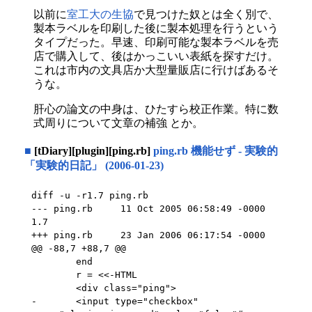
以前に
室工大の生協
で見つけた奴とは全く別で、
製本ラベルを印刷した後に製本処理を行うという
タイプだった。早速、印刷可能な製本ラベルを売
店で購入して、後はかっこいい表紙を探すだけ。
これは市内の文具店か大型量販店に行けばあるそ
うな。
肝心の論文の中身は、ひたすら校正作業。特に数
式周りについて文章の補強 とか。
■
[tDiary][plugin][ping.rb]
ping.rb 機能せず - 実験的
「実験的日記」 (2006-01-23)
diff -u -r1.7 ping.rb

--- ping.rb	11 Oct 2005 06:58:49 -0000	
1.7

+++ ping.rb	23 Jan 2006 06:17:54 -0000

@@ -88,7 +88,7 @@

 	end

 	r = <<-HTML

 	<div class="ping">

-	<input type="checkbox" 