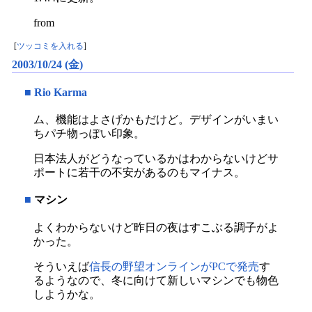
from
[
ツッコミを入れる
]
2003/10/24 (金)
■
Rio Karma
ム、機能はよさげかもだけど。デザインがいまい
ちパチ物っぽい印象。
日本法人がどうなっているかはわからないけどサ
ポートに若干の不安があるのもマイナス。
■
マシン
よくわからないけど昨日の夜はすこぶる調子がよ
かった。
そういえば
信長の野望オンラインがPCで発売
す
るようなので、冬に向けて新しいマシンでも物色
しようかな。