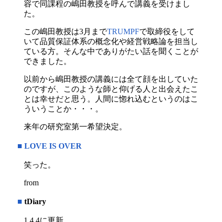
容で同課程の嶋田教授を呼んで講義を受けまし
た。
この嶋田教授は3月まで
TRUMPF
で取締役をして
いて品質保証体系の概念化や経営戦略論を担当し
ている方。そんな中でありがたい話を聞くことが
できました。
以前から嶋田教授の講義には全て顔を出していた
のですが、このような師と仰げる人と出会えたこ
とは幸せだと思う。人間に惚れ込むというのはこ
ういうことか・・・。
来年の研究室第一希望決定。
■
LOVE IS OVER
笑った。
from
■
tDiary
1.4.4に更新。