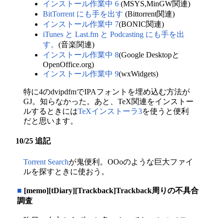
インストール作業中 6
(MSYS,MinGW関連)
BitTorrent にも手を出す
(Bittorrent関連)
インストール作業中 7
(BONIC関連)
iTunes と Last.fm と Podcasting にも手を出
す。
(音楽関連)
インストール作業中 8
(Google Desktopと
OpenOffice.org)
インストール作業中 9
(wxWidgets)
特に4のdvipdfmでIPAフォントを埋め込む方法が
GJ。知らなかった。あと、TeX関連をインストー
ルするときには
TeXインストーラ3
を使うと便利
だと思います。
10/25 追記
Torrent Search
が鬼便利。OOoのような巨大ファイ
ルを探すときに使おう。
■
[memo][tDiary][Trackback]Trackback周りの不具合
調査