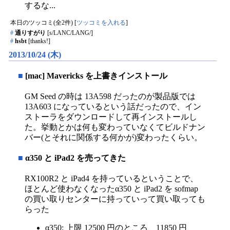
するな...
本日のツッコミ(全2件) [
ツッコミを入れる
]
#
通りすがり
[s/LANC/LANG/]
#
hsbt
[thanks!]
2013/10/24 (木)
■
[mac] Mavericks を上書きインストール
GM Seed の時は 13A598 だったのが製品版では
13A603 になっているという話だったので、イン
ストーラをダウンロードして再インストールし
た。挙動とかは何も変わっていなくてビルドナン
バー(とそれに関係する何かが)変わったくらい。
■
α350 と iPad2 を売ってきた
RX100R2 と iPad4 を持っているということで、
ほとんど使わなくなったα350 と iPad2 を sofmap
の買い取りセンターに持っていって買い取っても
らった
α350: 上限 12500 円のところ、11850 円