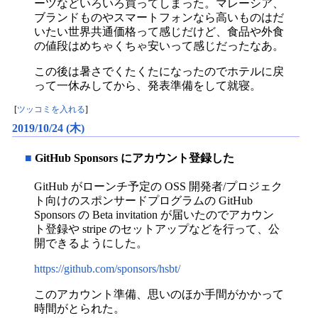
ーツなどいろいろ買ってしまった。マレーシア、
ブランドものやスマートフォンなら高いものはだ
いたい世界共通価格って感じだけど、食品や外食
の値段はめちゃくちゃ安いって感じだったなあ。
この後は暑さでくたくたになったのでホテルに戻
って一休みしてから、発表準備をして就寝。
[
ツッコミを入れる
]
2019/10/24 (木)
■
GitHub Sponsors にアカウント登録した
GitHub がローンチ予定の OSS 開発者/プロジェク
ト向けのスポンサードプログラムの GitHub
Sponsors の Beta invitation が届いたのでアカウン
ト登録や stripe のセットアップなどを行って、公
開できるようにした。
https://github.com/sponsors/hsbt/
このアカウント準備、思いのほか手間がかかって
時間がとられた。