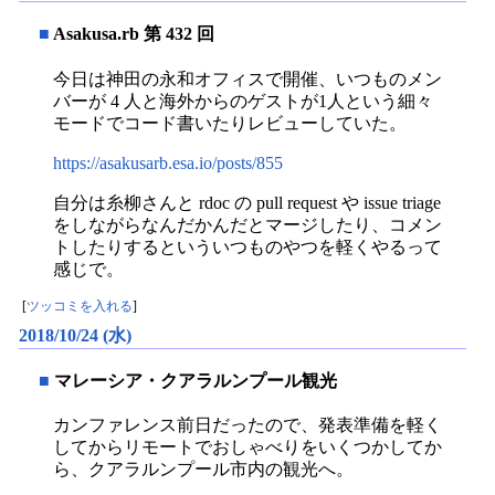
■
Asakusa.rb 第 432 回
今日は神田の永和オフィスで開催、いつものメン
バーが 4 人と海外からのゲストが1人という細々
モードでコード書いたりレビューしていた。
https://asakusarb.esa.io/posts/855
自分は糸柳さんと rdoc の pull request や issue triage
をしながらなんだかんだとマージしたり、コメン
トしたりするといういつものやつを軽くやるって
感じで。
[
ツッコミを入れる
]
2018/10/24 (水)
■
マレーシア・クアラルンプール観光
カンファレンス前日だったので、発表準備を軽く
してからリモートでおしゃべりをいくつかしてか
ら、クアラルンプール市内の観光へ。