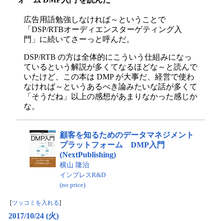
広告用語勉強しなければ～ということで
「DSP/RTBオーディエンスターゲティング入
門」に続いてさーっと呼んだ。
DSP/RTB の方は全体的にこういう仕組みになっ
ているという解説が多くてなるほどな～と読んで
いたけど、この本は DMP が大事だ、経営で使わ
なければ～というあるべき論みたいな話が多くて
「そうだね」以上の感想があまりなかった感じか
な。
顧客を知るためのデータマネジメント
プラットフォーム DMP入門
(NextPublishing)
横山 隆治
インプレスR&D
(no price)
[
ツッコミを入れる
]
2017/10/24 (火)