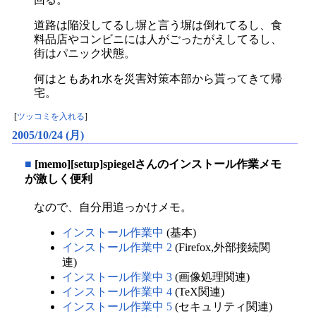
道路は陥没してるし塀と言う塀は倒れてるし、食
料品店やコンビニには人がごったがえしてるし、
街はパニック状態。
何はともあれ水を災害対策本部から貰ってきて帰
宅。
[
ツッコミを入れる
]
2005/10/24 (月)
■
[memo][setup]spiegelさんのインストール作業メモ
が激しく便利
なので、自分用追っかけメモ。
インストール作業中
(基本)
インストール作業中 2
(Firefox,外部接続関
連)
インストール作業中 3
(画像処理関連)
インストール作業中 4
(TeX関連)
インストール作業中 5
(セキュリティ関連)