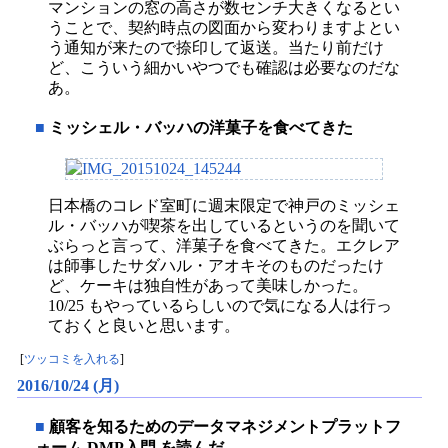
マンションの窓の高さが数センチ大きくなるとい
うことで、契約時点の図面から変わりますよとい
う通知が来たので捺印して返送。当たり前だけ
ど、こういう細かいやつでも確認は必要なのだな
あ。
■
ミッシェル・バッハの洋菓子を食べてきた
日本橋のコレド室町に週末限定で神戸のミッシェ
ル・バッハが喫茶を出しているというのを聞いて
ぶらっと言って、洋菓子を食べてきた。エクレア
は師事したサダハル・アオキそのものだったけ
ど、ケーキは独自性があって美味しかった。
10/25 もやっているらしいので気になる人は行っ
ておくと良いと思います。
[
ツッコミを入れる
]
2016/10/24 (月)
■
顧客を知るためのデータマネジメントプラットフ
ォーム DMP入門 を読んだ