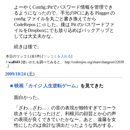
よーやくConfig::Pitでパスワード情報を管理でき
るようになったので、手元のPCにある Plagger の
config ファイルを丸ごと書き換えてから
CodeRepos に ci した。後は Pit のパスワードファ
イルをDropboxにでも放り込めばバックアップと
しては大丈夫かな。
続きは後で。
本日のツッコミ(全1件) [
ツッコミを入れる
]
#
walf443
[使いかたを調べてみると、 http://coderepos.org/share/changeset/22039
..]
2009/10/24 (土)
■
映画「カイジ 人生逆転ゲーム」
を見てきた
面白かった。
「ざわ…ざわ…」の音の表現が独特すぎてコーラ
吹きそうになったけど、利根川の顔芸とか心の声
の表現が良くできていたかなー。あと、遠藤を女
性にしたのは余計な演出だったような気がする。