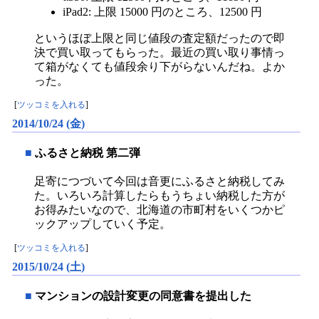
iPad2: 上限 15000 円のところ、12500 円
というほぼ上限と同じ値段の査定額だったので即
決で買い取ってもらった。最近の買い取り事情っ
て箱がなくても値段余り下がらないんだね。よか
った。
[
ツッコミを入れる
]
2014/10/24 (金)
■
ふるさと納税 第二弾
足寄につづいて今回は音更にふるさと納税してみ
た。いろいろ計算したらもうちょい納税した方が
お得みたいなので、北海道の市町村をいくつかピ
ックアップしていく予定。
[
ツッコミを入れる
]
2015/10/24 (土)
■
マンションの設計変更の同意書を提出した