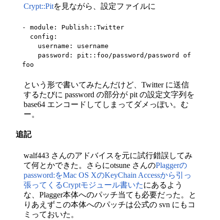
Crypt::Pit
を見ながら、設定ファイルに
- module: Publish::Twitter

  config:

    username: username

    password: pit::foo/password/password of 
foo
という形で書いてみたんだけど、Twitter に送信
するたびに password の部分が pit の設定文字列を
base64 エンコードしてしまってダメっぽい。む
ー。
追記
walf443 さんのアドバイスを元に試行錯誤してみ
て何とかできた。さらにotsune さんの
Plaggerの
password:をMac OS XのKeyChain Accessから引っ
張ってくるCryptモジュール書いた
にあるよう
な、Plagger本体へのパッチ当ても必要だった。と
りあえずこの本体へのパッチは公式の svn にもコ
ミっておいた。