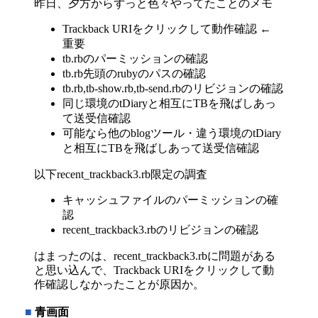
昨日、夕方からずっと色々やってたことのメモ
Trackback URIをクリックして動作確認 ←
重要
tb.rbのパーミッションの確認
tb.rb先頭のrubyのパスの確認
tb.rb,tb-show.rb,tb-send.rbのリビジョンの確認
同じ環境のtDiaryと相互にTBを飛ばしあっ
て送受信確認
可能なら他のblogツール・違う環境のtDiary
と相互にTBを飛ばしあって送受信確認
以下recent_trackback3.rb限定の調査
キャッシュファイルのパーミッションの確
認
recent_trackback3.rbのリビジョンの確認
はまったのは、recent_trackback3.rbに問題がある
と思い込んで、Trackback URIをクリックして動
作確認しなかったことが原因か。
■
青画面