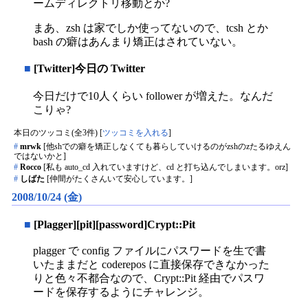
ームディレクトリ移動とか?
まあ、zsh は家でしか使ってないので、tcsh とか
bash の癖はあんまり矯正はされていない。
■
[Twitter]今日の Twitter
今日だけで10人くらい follower が増えた。なんだ
こりゃ?
本日のツッコミ(全3件) [
ツッコミを入れる
]
#
mrwk
[他shでの癖を矯正しなくても暮らしていけるのがzshのzたるゆえん
ではないかと]
#
Rocco
[私も auto_cd 入れていますけど、cd と打ち込んでしまいます。orz]
#
しばた
[仲間がたくさんいて安心しています。]
2008/10/24 (金)
■
[Plagger][pit][password]Crypt::Pit
plagger で config ファイルにパスワードを生で書
いたままだと coderepos に直接保存できなかった
りと色々不都合なので、Crypt::Pit 経由でパスワ
ードを保存するようにチャレンジ。