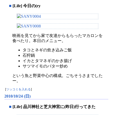
■
[Life] 今日の(ry
映画を見てから家で友達からもらったマカロンを
食べたり。本日のメニュー。
タコとネギの炊き込みご飯
石狩鍋
イカとタマネギのかき揚げ
サツマイモのバター炒め
という魚と野菜中心の構成。ごちそうさまでした
ー。
[
ツッコミを入れる
]
2010/10/24 (日)
■
[Life] 品川神社と芝大神宮に(昨日)行ってきた