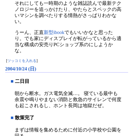
それにしても一時期のような雑誌読んで最新テク
ノロジーを追っかけたり、やたらとスペックの高
いマシンを調べたりする情熱がさっぱりわかな
い。
うーん、正直
新型ibook
でもいいかなと思った
り。でも家にディスプレイが転がっているから適
当な構成の安売りPCショップ系のにしようか
な。
[
ツッコミを入れる
]
2004/10/24 (日)
■
二日目
朝から断水。ガス電気全滅…。 寝ている最中も
余震や鳴りやまない消防と救急のサイレンで何度
も起こされるし、ホント長岡は地獄だぜ。
■
散策完了
まずは情報を集めるために付近の小学校や公園を
回る。