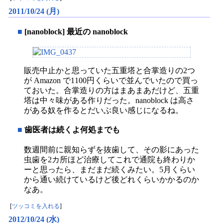
2011/10/24 (月)
■
[nanoblock] 最近の nanoblock
販売中止かと思っていた五重塔と合掌造りの2つ
が Amazon で1100円くらいで並んでいたので買っ
ておいた。合掌造りの方はまあまあだけど、五重
塔は中々味がある作りだった。nanoblock は高さ
がある奴を作るとだいぶ良い感じになるね。
■
歯医者は続くよ何処までも
数週間前に親知らずを抜歯して、その影にあった
虫歯を2カ所ほど治療してこれで通院も終わりか
ーと思ったら、まだまだ続くみたい。5月くらい
から通い続けているけど後どれくらいかかるのか
なあ。
[
ツッコミを入れる
]
2012/10/24 (水)