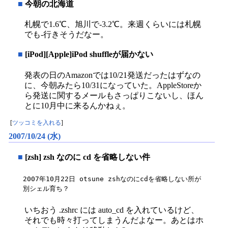
■
今朝の北海道
札幌で1.6℃、旭川で-3.2℃。来週くらいには札幌
でも-行きそうだなー。
■
[iPod][Apple]iPod shuffleが届かない
発表の日のAmazonでは10/21発送だったはずなの
に、今朝みたら10/31になっていた。AppleStoreか
ら発送に関するメールもさっぱりこないし、ほん
とに10月中に来るんかねぇ。
[
ツッコミを入れる
]
2007/10/24 (水)
■
[zsh] zsh なのに cd を省略しない件
2007年10月22日 otsune zshなのにcdを省略しない所が
別シェル育ち？
いちおう .zshrc には auto_cd を入れているけど、
それでも時々打ってしまうんだよなー。あとはホ