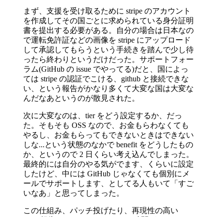
まず、支援を受け取るために stripe のアカウント
を作成してその国ごとに求められている身分証明
書を提出する必要がある。自分の場合は日本なの
で運転免許証などの画像を stripe にアップロード
して承認してもらうという手続きを踏んで少し待
ったら終わりというだけだった。サポートフォー
ラム(GitHub の issue でやってる)だと、国によっ
ては stripe の認証でこける、github と接続できな
い、という報告がかなり多くて大変な国は大変な
んだなあというのが散見された。
次に大変なのは、tier をどう設定するか、だっ
た。そもそも OSS なので、お金もらわなくても
やるし、お金もらってもできないときはできない
しな...という状態のなかで benefit をどうしたもの
か、というので 2 日くらい考え込んでしまった。
最終的には自分のやる気がでます、くらいに設定
したけど、中には GitHub じゃなくても個別にメ
ールでサポートします、としてる人もいて「すご
いなあ」と思ってしまった。
この仕組み、パッチ投げたり、再現性の高い