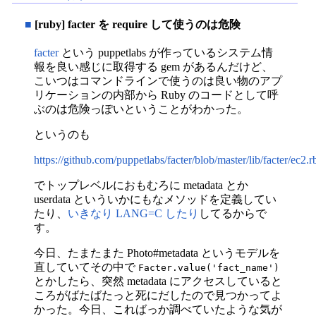
■
[ruby] facter を require して使うのは危険
facter
という puppetlabs が作っているシステム情
報を良い感じに取得する gem があるんだけど、
こいつはコマンドラインで使うのは良い物のアプ
リケーションの内部から Ruby のコードとして呼
ぶのは危険っぽいということがわかった。
というのも
https://github.com/puppetlabs/facter/blob/master/lib/facter/ec2.r
でトップレベルにおもむろに metadata とか
userdata といういかにもなメソッドを定義してい
たり、
いきなり LANG=C したり
してるからで
す。
今日、たまたまた Photo#metadata というモデルを
直していてその中で
Facter.value('fact_name')
とかしたら、突然 metadata にアクセスしていると
ころがばたばたっと死にだしたので見つかってよ
かった。今日、こればっか調べていたような気が