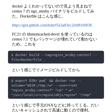
docker よくわかってないので見よう見まねで
centos 7 の ngx_mruby バイナリをビルドしてみ
た。Dockerfile はこんな感じ。
https://gist.github.com/hsbt/f5a3a83ec2ebf8169f38
FC21 の libmemcached-devel を使っているのは
centos 7.1 でもパッケージが壊れていて動かない
ため。これを
$ docker build --tag=nginx_mruby:centos7 --
という感じでイメージビルドしてから
$ export DIR=`pwd` && docker run --
volume="$DIR:/tmp:rw" --user=root 
"nginx_mruby:centos7" "cp" "-a" 
という感じで手元(OSXなど)に持ってくる。だい
たいキャッシュされて高速に動くので便利。