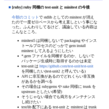
■
[ruby] ruby 同梱の test-unit と minitest の今後
今朝のコミット
で stdlib としての minitest が消え
たので一度ゼロベースから考え直しという事にな
った。ふんわりしてるけど、議論している内容は
こんなところ。
minitest5 は同梱しないで packaging やインス
トールプロセスのどっかで gem install
minitest して入るようにしたい
*.gem ファイルを同梱するのか、しないで
パッケージ生成時に取得するのかは未定
test-unit は
https://github.com/test-unit/test-unit
を同梱したい(test-unit2 と呼んでいる)
API に非互換があるのでどれくらい非互換
があるかを調べる
その場合は rubygems や rake 同様に trunk を
upstream としたい(希望)
そうじゃない場合でも両方をメンテナンス
し続けたい
test/lib 配下にある test-unit と minitest は trunk