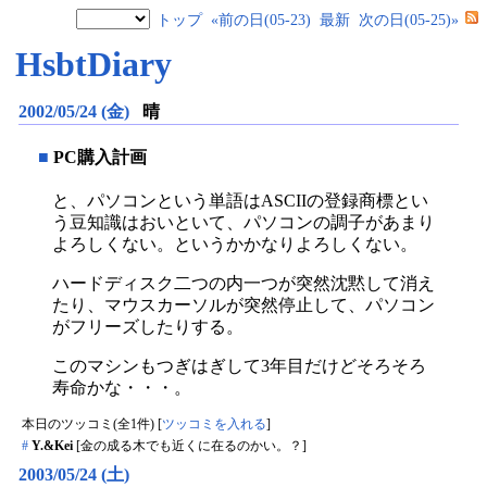
トップ
«前の日(05-23)
最新
次の日(05-25)»
HsbtDiary
2002/05/24 (金)
晴
■
PC購入計画
と、パソコンという単語はASCIIの登録商標とい
う豆知識はおいといて、パソコンの調子があまり
よろしくない。というかかなりよろしくない。
ハードディスク二つの内一つが突然沈黙して消え
たり、マウスカーソルが突然停止して、パソコン
がフリーズしたりする。
このマシンもつぎはぎして3年目だけどそろそろ
寿命かな・・・。
本日のツッコミ(全1件) [
ツッコミを入れる
]
#
Y.&Kei
[金の成る木でも近くに在るのかい。？]
2003/05/24 (土)