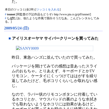
た。
本日のツッコミ(全2件) [
ツッコミを入れる
]
#
tsunot
[同監督の下記作品もどうぞ♪ http://www.pia.co.jp/pff/unmei/]
#
しばた
[お、似たような作風で面白そうだなあ。こんどレンタルしてみ
る。]
2009/05/24 (日)
■
アイリスオーヤマ サイバークリーンを買ってみた
昨日、東急ハンズに並んでいたので買ってみた。
パッケージを開けてみての感想は昔あったスライ
ムのおもちゃ。とりあえず、キーボードとかTV
リモコン、ケータイにくっつけてははがすを繰り
返してみたけど、毛ボコリくらいしか取れない感
じ。
なので、ラバー状のリモコンボタンに付着してい
るホコリとか、マウスパッドの裏のような水拭き
でも取れないようなホコリには効果があるけど、
キーボードが買ってきた時のように綺麗になるか