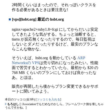
2時間くらいはまったので、それっぽいクラスを
作る必要があるときは要注意な!
■
[vps][hsbt.org] 最近の hsbt.org
nginx+apache2+ruby1.8+fcgi にしてからだいぶ安定
してきたような気がする。ちょっと油断すると、
tiarra が反応無くなったりするので、毎日監視は
しないとダメだったりするけど、最安のプランな
らこんな物かな。
そういえば、hsbt.org を動かしている
ARP
Networksの VPS
は売り切れになったみたい。性能
面で苦労するとわかっていたら、最初から $20 の
768 MB くらいのプランにしておけば良かったな
あ。とほほ。
販売が再開したら後からプラン変更できるかサポ
ートに聞いてみよう。
本日のツッコミ(全3件) [
ツッコミを入れる
]
#
もろはし
[::Associationでもだめなのかしら。フレームワーク側を壊しちゃ
うんですかね。]