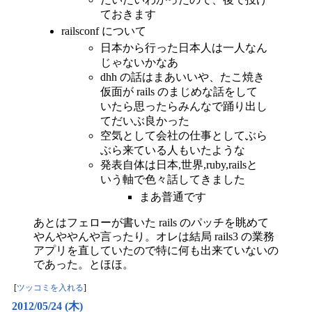
ておきます
railsconf について
日本から行った日本人は一人なん
じゃないかなあ
dhh の話はまあいいや、たこ焼き
仮面が rails のまじめな話をして
いたら思ったらみんなで踊り出し
てだいぶ良かった
空気として会社の仕事としてぶら
ぶら来ている人もいたような
発表自体は日本,世界,ruby,railsと
いう軸で色々話してきました
まあ普通です
あとはフェローが書いた rails のパッチを眺めて
やんややんや言ったり。オレは結局 rails3 の業務
アプリを直していたので特に何も出来ていないの
であった。とほほ。
[
ツッコミを入れる
]
2012/05/24 (木)