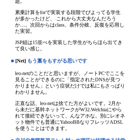
題。
累乗計算をforで実装する段階でぴよってる学生
が多かったけど、 これから大丈夫なんだろう
か…。次回からはclass、条件分岐、反復を応用し
た実習。
JSP組は15並べを実装した学生がちらほら出てき
て良い感じ。
■
[Net]
もう藁をもすがる思いです
leo-netのことだと思いますが、ノートPCでここを
見ることができるのに「指定されたDNSが見つ
かりません」という症状だけでは私にもさっぱり
わかりません。
正直な話、leo-netは捨てた方がよいです。2月か
ら未だに基幹ネットワークがW32.Welchiaにやら
れて接続できないって、んなアホな。別にレオネ
ット物件でも普通にYahooBBなりフレッツADSL
を使うことはできます。