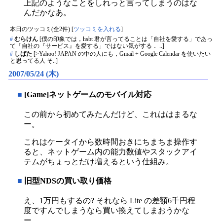
上記のようなことをしれっと言ってしまうのはな
んだかなあ。
本日のツッコミ(全2件) [
ツッコミを入れる
]
#
むらけん
[僕の印象では，hsbt 君が言ってることは「自社を愛する」であっ
て「自社の『サービス』を愛する」ではない気がする． ..]
#
しばた
[>Yahoo! JAPAN の中の人にも，Gmail + Google Calendar を使いたい
と思ってる人 そ..]
2007/05/24 (木)
■
[Game]ネットゲームのモバイル対応
この前から初めてみたんだけど、これははまるな
ー。
これはケータイから数時間おきにちまちま操作す
ると、ネットゲーム内の能力数値やスタックアイ
テムがちょっとだけ増えるという仕組み。
■
旧型NDSの買い取り価格
え、1万円もするの? それなら Lite の差額6千円程
度ですんでしまうなら買い換えてしまおうかな
ー。