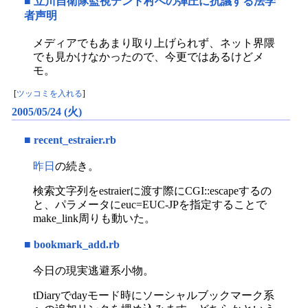
■
立川自衛隊監視テント村への弾圧に抗議する法学
者声明
メディアでもあまり取り上げられず、ネット界隈
でも見かけなかったので、今更ではあるけどメ
モ。
[
ツッコミを入れる
]
2005/05/24 (火)
■
recent_estraier.rb
昨日
の続き。
検索文字列をestraierに渡す際にCGI::escapeするの
と、パラメータにeuc=EUC-JPを指定することで
make_link周りも動いた。
■
bookmark_add.rb
今日の現実逃避系小物。
tDiaryでdayモード時にソーシャルブックマーク系