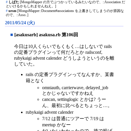
#
しばた
[MongoMapper の方でぶつかっているみたいなので、::Association だ
といけるかもしれませんねえ。]
#
ursm
[MongoMapper::Document#associations を上書きしてしまうのが原因な
ので、::Asso..]
2011/05/24 (火)
■
[asakusarb] asakusa.rb 第106回
今日は10人くらいでもくもく…はしないで rails
の定番プラグインって何だろとか railsconf,
rubykaigi advent calender どうしようというのを離
していた。
rails の定番プラグインってなんすか、某書
籍となく
omniauth, carrierwave, delayed_job
とかじゃないですかねえ
cancan, settinglogic とかは? うー
ん、最初に比べるとちょっと…。
rubykaigi advent calender
7/12 は普通にツアーで 7/19 は
meetup かなー
だいたいわかったので、後で投げ