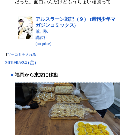
だった。面白いんだけどもうちょい頑張って...
アルスラーン戦記（９） (週刊少年マ
ガジンコミックス)
荒川弘
講談社
(no price)
[
ツッコミを入れる
]
2019/05/24 (金)
■
福岡から東京に移動