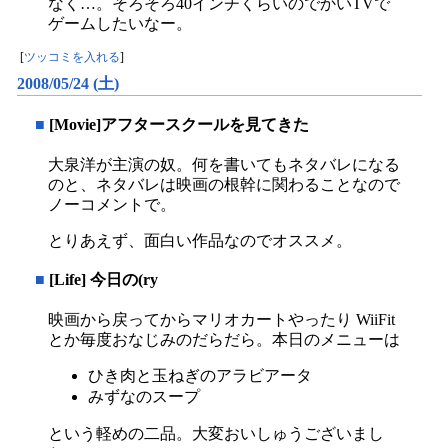
なく…。そろそろ40インチくらいのでかいTVで
ゲームしたいなー。
[
ツッコミを入れる
]
2008/05/24 (土)
■
[Movie]アフタースクールを見てきた
大泉洋が主演の奴。何を書いてもネタバレになる
のと、ネタバレは映画の根幹に関わることなので
ノーコメントで。
とりあえず、面白い作品なのでオススメ。
■
[Life] 今日の(ry
映画から戻ってからマリオカートやったり WiiFit
とか毎度おなじみのだらだら。本日のメニューは
ひき肉と玉ねぎのアラビアータ
みずなのスープ
という軽めの二品。大変おいしゅうございまし