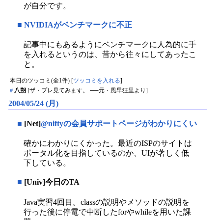
が自分です。
■
NVIDIAがベンチマークに不正
記事中にもあるようにベンチマークに人為的に手
を入れるというのは、昔から往々にしてあったこ
と。
本日のツッコミ(全1件) [
ツッコミを入れる
]
#
八朔
[ザ・プレ見てみます。 ──元・風早狂里より]
2004/05/24 (月)
■
[Net]
@niftyの会員サポートページがわかりにくい
確かにわかりにくかった。最近のISPのサイトは
ポータル化を目指しているのか、UIが著しく低
下している。
■
[Univ]今日のTA
Java実習4回目。classの説明やメソッドの説明を
行った後に停電で中断したforやwhileを用いた課