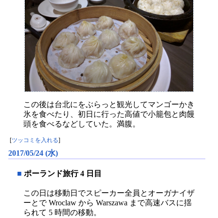
この後は台北にをぶらっと観光してマンゴーかき
氷を食べたり、初日に行った高値で小籠包と肉饅
頭を食べるなどしていた。満腹。
[
ツッコミを入れる
]
2017/05/24 (水)
■
ポーランド旅行 4 日目
この日は移動日でスピーカー全員とオーガナイザ
ーとで Wroclaw から Warszawa まで高速バスに揺
られて 5 時間の移動。