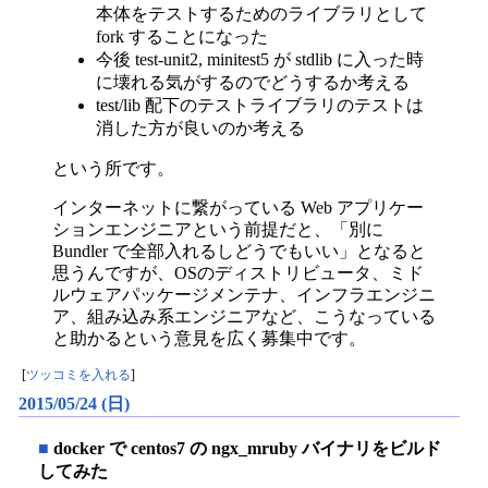
本体をテストするためのライブラリとして
fork することになった
今後 test-unit2, minitest5 が stdlib に入った時
に壊れる気がするのでどうするか考える
test/lib 配下のテストライブラリのテストは
消した方が良いのか考える
という所です。
インターネットに繋がっている Web アプリケー
ションエンジニアという前提だと、「別に
Bundler で全部入れるしどうでもいい」となると
思うんですが、OSのディストリビュータ、ミド
ルウェアパッケージメンテナ、インフラエンジニ
ア、組み込み系エンジニアなど、こうなっている
と助かるという意見を広く募集中です。
[
ツッコミを入れる
]
2015/05/24 (日)
■
docker で centos7 の ngx_mruby バイナリをビルド
してみた