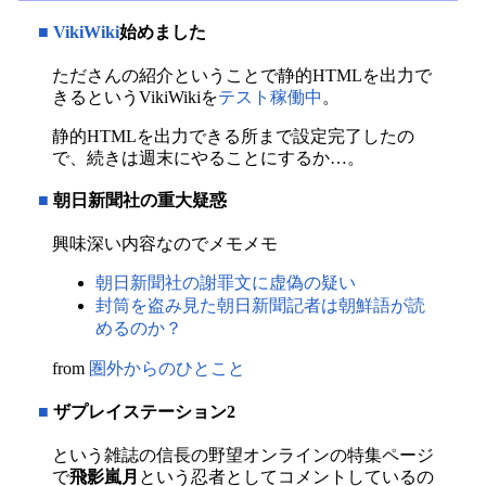
■
VikiWiki
始めました
たださんの紹介ということで静的HTMLを出力で
きるというVikiWikiを
テスト稼働中
。
静的HTMLを出力できる所まで設定完了したの
で、続きは週末にやることにするか…。
■
朝日新聞社の重大疑惑
興味深い内容なのでメモメモ
朝日新聞社の謝罪文に虚偽の疑い
封筒を盗み見た朝日新聞記者は朝鮮語が読
めるのか？
from
圏外からのひとこと
■
ザプレイステーション2
という雑誌の信長の野望オンラインの特集ページ
で
飛影嵐月
という忍者としてコメントしているの