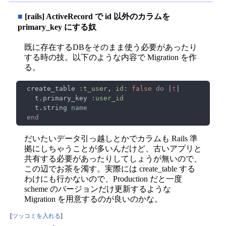
■
[rails] ActiveRecord で id 以外のカラムを
primary_key にする奴
既に存在するDBをそのまま使う必要があったり
する時の技。以下のような内容で Migration を作
る。
 create_table 
:t_user
, 
id: 
false 
do 
|
t
   t.primary_key 
   t.string 
だいたいデータ引っ越しとかでカラムも Rails 準
拠にしちゃうことが多いんだけど、古いアプリと
共有する必要があったりしてしょうが無いので、
この辺でお茶を濁す。実際には create_table する
わけにも行かないので、Production だと一度
scheme のバージョンだけ更新するような
Migration を用意するのが良いのかな。
[
ツッコミを入れる
]