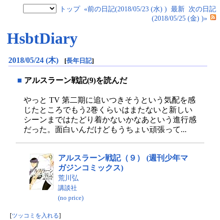
トップ
«前の日記(2018/05/23 (水) )
最新
次の日記
(2018/05/25 (金) )»
HsbtDiary
2018/05/24 (木)
[
長年日記
]
■
アルスラーン戦記(9)を読んだ
やっと TV 第二期に追いつきそうという気配を感
じたところでもう2巻くらいはまたないと新しい
シーンまではたどり着かないかなあという進行感
だった。面白いんだけどもうちょい頑張って...
アルスラーン戦記（９） (週刊少年マ
ガジンコミックス)
荒川弘
講談社
(no price)
[
ツッコミを入れる
]