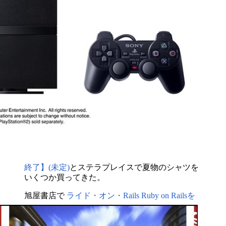
終了】(未定)
とステラプレイスで夏物のシャツを
いくつか買ってきた。
旭屋書店で
ライド・オン・Rails Ruby on Railsを