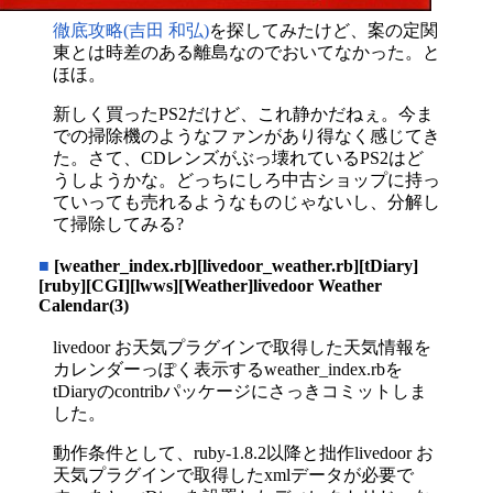
徹底攻略(吉田 和弘)
を探してみたけど、案の定関
東とは時差のある離島なのでおいてなかった。と
ほほ。
新しく買ったPS2だけど、これ静かだねぇ。今ま
での掃除機のようなファンがあり得なく感じてき
た。さて、CDレンズがぶっ壊れているPS2はど
うしようかな。どっちにしろ中古ショップに持っ
ていっても売れるようなものじゃないし、分解し
て掃除してみる?
■
[weather_index.rb][livedoor_weather.rb][tDiary]
[ruby][CGI][lwws][Weather]livedoor Weather
Calendar(3)
livedoor お天気プラグインで取得した天気情報を
カレンダーっぽく表示するweather_index.rbを
tDiaryのcontribパッケージにさっきコミットしま
した。
動作条件として、ruby-1.8.2以降と拙作livedoor お
天気プラグインで取得したxmlデータが必要で