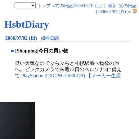
トップ
«前の日記(2006/07/01 (土) )
最新
次の日記
(2006/07/03 (月) )»
HsbtDiary
2006/07/02 (日)
[
長年日記
]
■
[Shopping]今日の買い物
良い天気なのでぶらぶらと札幌駅前へ物欲の旅
へ。ビックカメラで来週13日のペルソナ3に備え
て
PlayStation 2 (SCPH-75000CB) 【メーカー生産