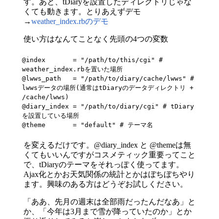
す。あと、tDiaryを設置したディレクトリじゃな
くても動きます。とりあえずデモ
→
weather_index.rbのデモ
使い方はなんてことなく先頭の4つの変数
@index       = "/path/to/this/cgi" # 
weather_index.rbを置いた場所

@lwws_path   = "/path/to/diary/cache/lwws" # 
lwwsデータの場所(通常はtDiaryのデータディレクトリ + 
/cache/lwws)

@diary_index = "/path/to/diary/cgi" # tDiary
を設置している場所

@theme       = "default" # テーマ名
を変えるだけです。@diary_index と @themeは無
くてもいいんですがコスメティック重要ってこと
で、tDiaryのテーマをそれっぽく使ってます。
Ajax化とかお天気関係の統計とかはぼちぼちやり
ます。興味のある方はどうぞお試しください。
「ああ、先月の週末は全部雨だったんだなあ」と
か、「今年は3月まで雪が降っていたのか」とか