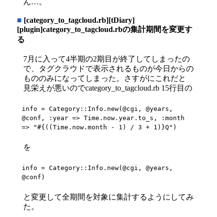
ん…。
■
[category_to_tagcloud.rb][tDiary]
[plugin]category_to_tagcloud.rbの集計期間を変更す
る
7月に入って4半期の2期目が終了してしまったの
で、タグクラウドで表示されるものが今日からの
もののみになってしまった。さすがにこれだと
見栄えが悪いのでcategory_to_tagcloud.rb 15行目の
info = Category::Info.new(@cgi, @years, 
@conf, :year => Time.now.year.to_s, :month 
=> "#{((Time.now.month - 1) / 3 + 1)}Q")
を
info = Category::Info.new(@cgi, @years, 
@conf)
と変更して全期間を対象に集計するようにしてみ
た。