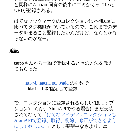
と同様にAmazon固有の後半にゴミがくっついた
URIが登録される。
はてなブックマークのコレクションは本棚.orgに
比べてタグ機能がついているので、これまでのデ
ータをまるごと登録したいんだけど、なんとかな
らないのかなー。
追記
tsupoさんから手動で登録するときの方法を教え
てもらった。
http://b.hatena.ne.jp/add
の引数で
addasin=1 を指定して登録
で、コレクションに登録されるらしい(隠しオプ
ション)。んが、AtomAPIでやる場合はまだ実装
されてなくて「
はてなアイデア - コレクションも
AtomAPIで登録、取得、削除、修正ができるよう
にして欲しい。
」として要望中なもより。ぬー