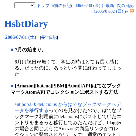
トップ
«前の日記(2006/06/30 (金) )
最新
次の日記
(2006/07/02 (日) )»
HsbtDiary
2006/07/01 (土)
[
長年日記
]
■
7月の始まり。
6月は祝日が無くて、学生の時はとても長く感じ
る月だったのに、あっという間に終わってしまっ
た。
■
[Amazon][hatena][SBM][Atom][API]はてなブック
マークAtomAPIでコレクションにポストする方法
antipop2.0: del.icio.us からはてなブックマークへデ
ータを移行する
ってのを見かけたので、はてなブ
ックマーク利用前にdel.icio.usにポストしていたエ
ントリをまるっと移行してみたんだけど、Plagger
の場合と同じようにAmazonの商品リンクがコレ
クションに登録されない。んで、通常のエントリ