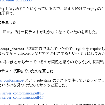
/ruby/ruby/pull/13330
ず1つは消すことになっているので、溜まり続けて vcpkg 
様子見で。
いのを直した
に JRuby では一切テストが動かなくなっていたのを直した。
の2重定義で死んでいたので、cgi.rb を require した
accept_charset
から cgi/core.rb などでアクセスするというようにしてみ
ている cgi とかち合っているのが問題と思うのでもう少し長期戦
が head のテストで落ちていたのを直した
er_conformance/
という rubygems のテストで使っているライブラリが
というのを見つけたのでサクッと直した。
m_server_conformance/pull/15
m_server_conformance/pull/17