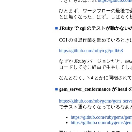
できたものはこれ
https://github.com
ひとまず、ワークフローの最後で必
とは無くなった、はず。しばらく
■
JRuby で cgi のテストが動かな
CGI の引退作業を進めているとき
https://github.com/ruby/cgi/pull/68
なぜか JRuby バージョンだと、
@@
ロードしてそこ経由で生やしてしまって
なんとなく、3.4 とかに同梱され
■
gem_server_conformance 
https://github.com/rubygems/gem_serv
でテスト通らなくなっているなあ
https://github.com/rubygems/ge
https://github.com/rubygems/ge