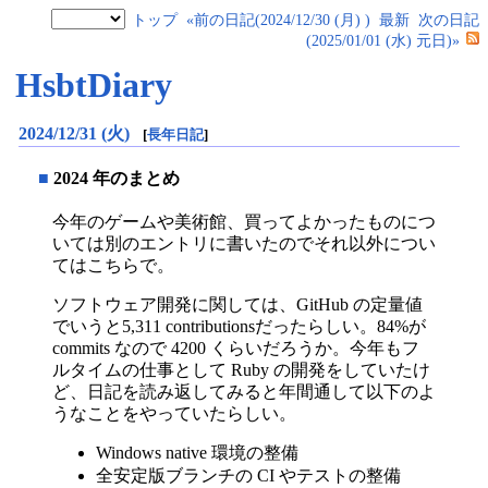
トップ
«前の日記(2024/12/30 (月) )
最新
次の日記
(2025/01/01 (水) 元日)»
HsbtDiary
2024/12/31 (火)
[
長年日記
]
■
2024 年のまとめ
今年のゲームや美術館、買ってよかったものにつ
いては別のエントリに書いたのでそれ以外につい
てはこちらで。
ソフトウェア開発に関しては、GitHub の定量値
でいうと5,311 contributionsだったらしい。84%が
commits なので 4200 くらいだろうか。今年もフ
ルタイムの仕事として Ruby の開発をしていたけ
ど、日記を読み返してみると年間通して以下のよ
うなことをやっていたらしい。
Windows native 環境の整備
全安定版ブランチの CI やテストの整備