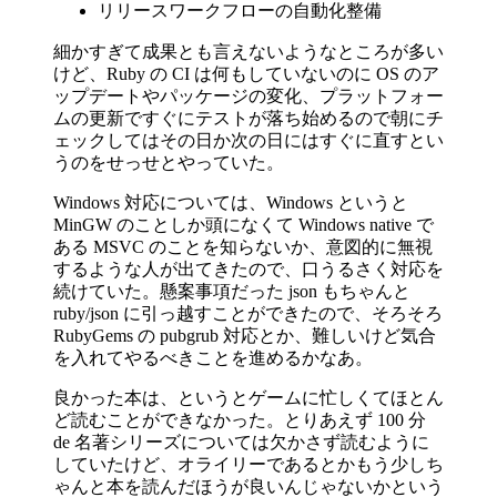
リリースワークフローの自動化整備
細かすぎて成果とも言えないようなところが多い
けど、Ruby の CI は何もしていないのに OS のア
ップデートやパッケージの変化、プラットフォー
ムの更新ですぐにテストが落ち始めるので朝にチ
ェックしてはその日か次の日にはすぐに直すとい
うのをせっせとやっていた。
Windows 対応については、Windows というと
MinGW のことしか頭になくて Windows native で
ある MSVC のことを知らないか、意図的に無視
するような人が出てきたので、口うるさく対応を
続けていた。懸案事項だった json もちゃんと
ruby/json に引っ越すことができたので、そろそろ
RubyGems の pubgrub 対応とか、難しいけど気合
を入れてやるべきことを進めるかなあ。
良かった本は、というとゲームに忙しくてほとん
ど読むことができなかった。とりあえず 100 分
de 名著シリーズについては欠かさず読むように
していたけど、オライリーであるとかもう少しち
ゃんと本を読んだほうが良いんじゃないかという