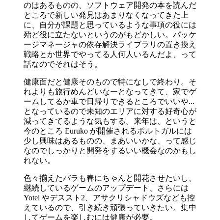
のはあるものの、ソフトウェア開発の本を読んだ
ところで新しい発見はあまりなくなってきた上
に、自分が課題と思っているような事項の役には
殆ど役に立たないというのがもどかしい。パッケ
ージマネージャの依存解決ライブラリの置き換え
戦略とか世界でやってる人何人いるんだよ、って
話なのでそれはそう。
健康面だと健康そのもので特になしで終わり。そ
れよりも旅行めんどいなーとなってきて、家でゲ
ームしてるか車で日帰りできるところでいいや...
となっているので未知のエリアに対する好奇心が
減ってきてるような気もする。来年は、というと
今のところ Euruko が開催されるポルトガルには
少し興味はあるものの、まあいいかな、って感じ
なのでしっかりと開発をするいい機会なのかもし
れない。
色々揃えたバラも春にちゃんと開花させたいし、
継続しているゲームのアップデート、さらには
Yotei やデススト2、アサクリシャドウズなども控
えているので、引き続き頑張っていきたい。集中
してゲームを楽しむには健康が必要。