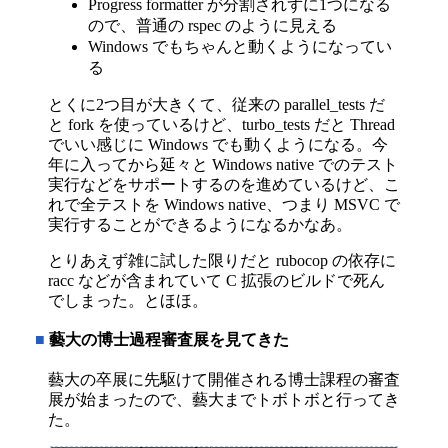
Progress formatter が分割されずに1つになる
ので、普通の rspec のように見える
Windows でもちゃんと動くようになってい
る
とくに2つ目が大きくて、従来の parallel_tests だ
と fork を使っているけど、turbo_tests だと Thread
でいい感じに Windows でも動くようになる。今
年に入ってから延々と Windows native でのテスト
実行などをサポートするのを進めているけど、こ
れで全テストを Windows native、つまり MSVC で
実行することができるようになるかなあ。
とりあえず雑に試した限りだと rubocop の依存に
racc などが含まれていて C 拡張のビルドで死ん
でしまった。とほほ。
■
藝大の博士過程審査展を見てきた
藝大の卒展に先駆けて開催される博士課程の審査
展が始まったので、藝大までトボトボと行ってき
た。