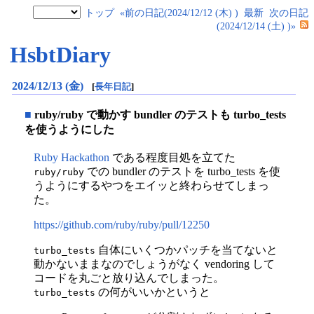
トップ
«前の日記(2024/12/12 (木) )
最新
次の日記
(2024/12/14 (土) )»
HsbtDiary
2024/12/13 (金)
[
長年日記
]
■
ruby/ruby で動かす bundler のテストも turbo_tests
を使うようにした
Ruby Hackathon
である程度目処を立てた
での bundler のテストを turbo_tests を使
ruby/ruby
うようにするやつをエイッと終わらせてしまっ
た。
https://github.com/ruby/ruby/pull/12250
自体にいくつかパッチを当てないと
turbo_tests
動かないままなのでしょうがなく vendoring して
コードを丸ごと放り込んでしまった。
の何がいいかというと
turbo_tests