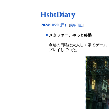
HsbtDiary
2024/10/20 (日)
[
長年日記
]
■
メタファー、やっと終盤
今週の日曜は大人しく家でゲーム
プレイしていた。