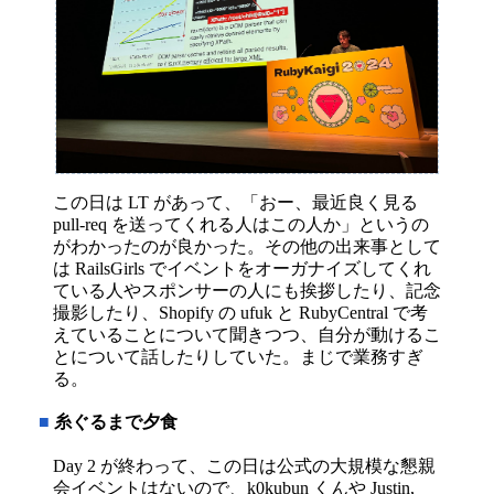
この日は LT があって、「おー、最近良く見る
pull-req を送ってくれる人はこの人か」というの
がわかったのが良かった。その他の出来事として
は RailsGirls でイベントをオーガナイズしてくれ
ている人やスポンサーの人にも挨拶したり、記念
撮影したり、Shopify の ufuk と RubyCentral で考
えていることについて聞きつつ、自分が動けるこ
とについて話したりしていた。まじで業務すぎ
る。
■
糸ぐるまで夕食
Day 2 が終わって、この日は公式の大規模な懇親
会イベントはないので、k0kubun くんや Justin,