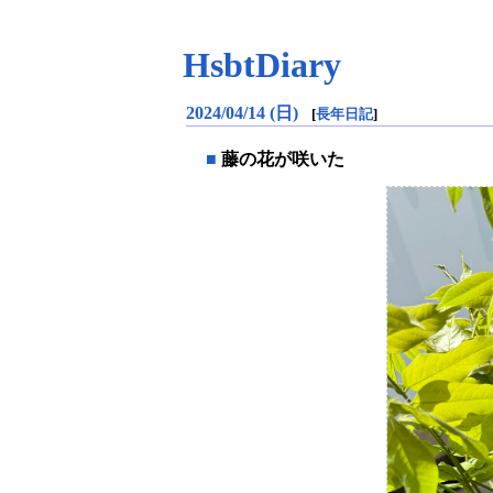
HsbtDiary
2024/04/14 (日)
[
長年日記
]
■
藤の花が咲いた