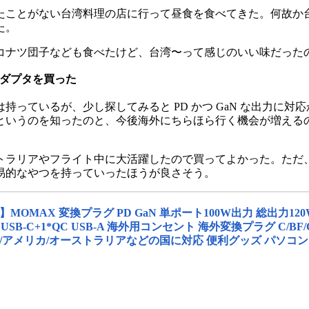
たことがない台湾料理の店に行って昼食を食べてきた。何故か
た。
コナツ団子なども食べたけど、台湾〜って感じのいい味だった
アダプタを買った
っているが、少し探してみると PD かつ GaN な出力に対応かつ
というのを知ったのと、今後海外にちらほら行く機会が増える
トラリアやフライト中に大活躍したので買ってよかった。ただ
簡易的なやつを持っていったほうが良さそう。
】MOMAX 変換プラグ PD GaN 単ポート100W出力 総出力1
D USB-C+1*QC USB-A 海外用コンセント 海外変換プラグ C/
/アメリカ/オーストラリアなどの国に対応 便利グッズ パソコンに対