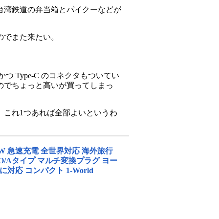
台湾鉄道の弁当箱とパイクーなどが
のでまた来たい。
 Type-C のコネクタもついてい
のでちょっと高いが買ってしまっ
、これ1つあれば全部よいというわ
20W 急速充電 全世界対応 海外旅行
BF/O/Aタイプ マルチ変換プラグ ヨー
応 コンパクト 1-World