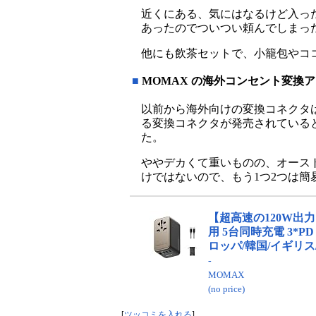
近くにある、気にはなるけど入っ
あったのでついつい頼んでしまっ
他にも飲茶セットで、小籠包やコ
■
MOMAX の海外コンセント変換
以前から海外向けの変換コネクタは持
る変換コネクタが発売されている
た。
ややデカくて重いものの、オース
けではないので、もう1つ2つは
【超高速の120W出力
用 5台同時充電 3*P
ロッパ/韓国/イギリス
-
MOMAX
(no price)
[
ツッコミを入れる
]