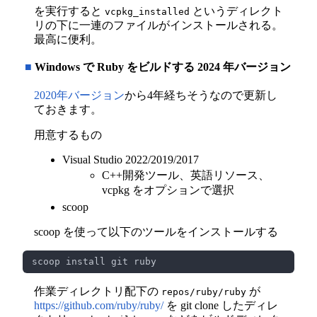
を実行すると
というディレクト
vcpkg_installed
リの下に一連のファイルがインストールされる。
最高に便利。
■
Windows で Ruby をビルドする 2024 年バージョン
2020年バージョン
から4年経ちそうなので更新し
ておきます。
用意するもの
Visual Studio 2022/2019/2017
C++開発ツール、英語リソース、
vcpkg をオプションで選択
scoop
scoop を使って以下のツールをインストールする
作業ディレクトリ配下の
が
repos/ruby/ruby
https://github.com/ruby/ruby/
を git clone したディレ