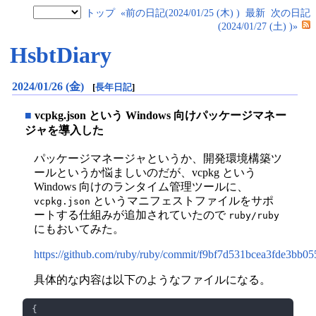
トップ
«前の日記(2024/01/25 (木) )
最新
次の日記
(2024/01/27 (土) )»
HsbtDiary
2024/01/26 (金)
[
長年日記
]
■
vcpkg.json という Windows 向けパッケージマネー
ジャを導入した
パッケージマネージャというか、開発環境構築ツ
ールというか悩ましいのだが、vcpkg という
Windows 向けのランタイム管理ツールに、
というマニフェストファイルをサポ
vcpkg.json
ートする仕組みが追加されていたので
ruby/ruby
にもおいてみた。
https://github.com/ruby/ruby/commit/f9bf7d531bcea3fde3bb
具体的な内容は以下のようなファイルになる。