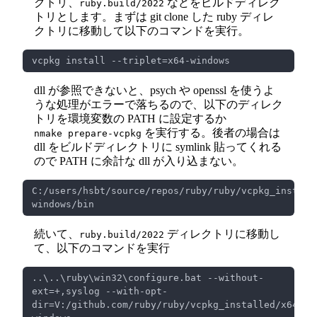
クトリ、
などをビルドディレク
ruby.build/2022
トリとします。まずは git clone した ruby ディレ
クトリに移動して以下のコマンドを実行。
dll が参照できないと、psych や openssl を使うよ
うな処理がエラーで落ちるので、以下のディレク
トリを環境変数の PATH に設定するか
を実行する。後者の場合は
nmake prepare-vcpkg
dll をビルドディレクトリに symlink 貼ってくれる
ので PATH に余計な dll が入り込まない。
C:/users/hsbt/source/repos/ruby/ruby/vcpkg_install
続いて、
ディレクトリに移動し
ruby.build/2022
て、以下のコマンドを実行
..\..\ruby\win32\configure.bat --without-
ext=+,syslog --with-opt-
dir=V:/github.com/ruby/ruby/vcpkg_installed/x64-