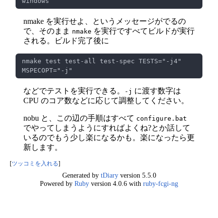
nmake を実行せよ、というメッセージがでるの
で、そのまま
を実行ですべてビルドが実行
nmake
される。ビルド完了後に
nmake test test-all test-spec TESTS="-j4" 
などでテストを実行できる。
に渡す数字は
-j
CPU のコア数などに応じて調整してください。
nobu と、この辺の手順はすべて
configure.bat
でやってしまうようにすればよくね?とか話して
いるのでもう少し楽になるかも。楽になったら更
新します。
[
ツッコミを入れる
]
Generated by
tDiary
version 5.5.0
Powered by
Ruby
version 4.0.6 with
ruby-fcgi-ng