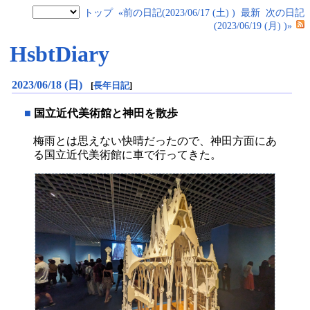
トップ
«前の日記(2023/06/17 (土) )
最新
次の日記
(2023/06/19 (月) )»
HsbtDiary
2023/06/18 (日)
[
長年日記
]
■
国立近代美術館と神田を散歩
梅雨とは思えない快晴だったので、神田方面にあ
る国立近代美術館に車で行ってきた。