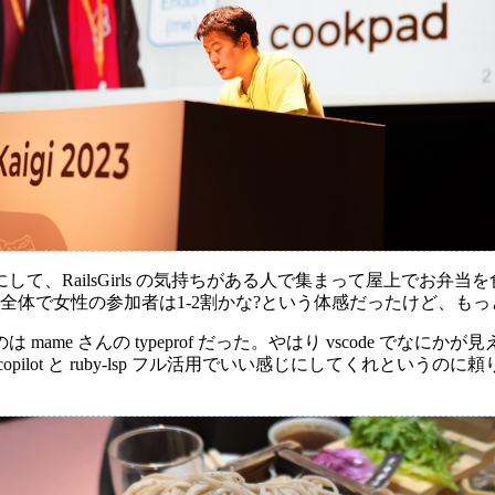
て、RailsGirls の気持ちがある人で集まって屋上でお弁
全体で女性の参加者は1-2割かな?という体感だったけど、も
ame さんの typeprof だった。やはり vscode でな
pilot と ruby-lsp フル活用でいい感じにしてくれという
。