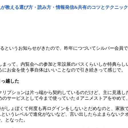
人が教える選び方・読み方・情報発信&共有のコツとテクニック
来るというお知らせがきたので、昨年につづいてシルバー会員
しまって、内覧会への参加と常設展のパスくらいしか特典らし
ろにお金を使う事自体はいいことなので引き続きって感じで。
に引っ越した
クリプションは片っ端から契約しているのだけど、主に見逃し
のサービスとして今まで使っていた d アニメストアをやめて、D
保持がしょぼくて何度も再ログインをしないとだめなのと、家族
..というレベルで進化がないなど、言い出したら止まらないク
いや、となった。