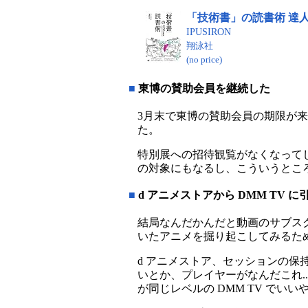
「技術書」の読書術 達
IPUSIRON
翔泳社
(no price)
■
東博の賛助会員を継続した
3月末で東博の賛助会員の期限が
た。
特別展への招待観覧がなくなって
の対象にもなるし、こういうとこ
■
d アニメストアから DMM TV 
結局なんだかんだと動画のサブス
いたアニメを掘り起こしてみるため
d アニメストア、セッションの
いとか、プレイヤーがなんだこれ.
が同じレベルの DMM TV でい