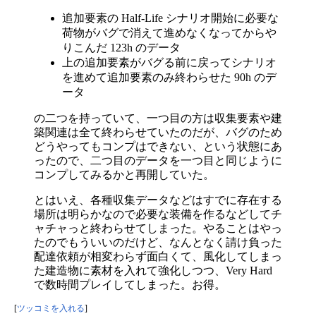
追加要素の Half-Life シナリオ開始に必要な
荷物がバグで消えて進めなくなってからや
りこんだ 123h のデータ
上の追加要素がバグる前に戻ってシナリオ
を進めて追加要素のみ終わらせた 90h のデ
ータ
の二つを持っていて、一つ目の方は収集要素や建
築関連は全て終わらせていたのだが、バグのため
どうやってもコンプはできない、という状態にあ
ったので、二つ目のデータを一つ目と同じように
コンプしてみるかと再開していた。
とはいえ、各種収集データなどはすでに存在する
場所は明らかなので必要な装備を作るなどしてチ
ャチャっと終わらせてしまった。やることはやっ
たのでもういいのだけど、なんとなく請け負った
配達依頼が相変わらず面白くて、風化してしまっ
た建造物に素材を入れて強化しつつ、Very Hard
で数時間プレイしてしまった。お得。
[
ツッコミを入れる
]