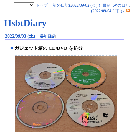
トップ
«前の日記(2022/09/02 (金) )
最新
次の日記
(2022/09/04 (日) )»
HsbtDiary
2022/09/03 (土)
[
長年日記
]
■
ガジェット箱の CD/DVD を処分