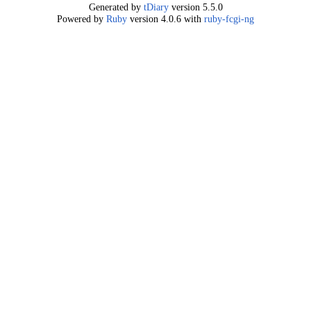
Generated by
tDiary
version 5.5.0
Powered by
Ruby
version 4.0.6 with
ruby-fcgi-ng