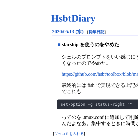
HsbtDiary
2020/05/13 (水)
[
長年日記
]
■
starship を使うのをやめた
シェルのプロンプトをいい感じに
くなったのでやめた。
https://github.com/hsbt/toolbox/blob/ma
最終的には fish で実現できる上
でこれも
ってのを .tmux.conf に
んだよなあ。集中するときに時間
[
ツッコミを入れる
]