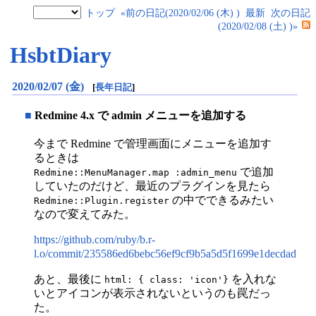
トップ
«前の日記(2020/02/06 (木) )
最新
次の日記
(2020/02/08 (土) )»
HsbtDiary
2020/02/07 (金)
[
長年日記
]
■
Redmine 4.x で admin メニューを追加する
今まで Redmine で管理画面にメニューを追加す
るときは
で追加
Redmine::MenuManager.map :admin_menu
していたのだけど、最近のプラグインを見たら
の中でできるみたい
Redmine::Plugin.register
なので変えてみた。
https://github.com/ruby/b.r-
l.o/commit/235586ed6bebc56ef9cf9b5a5d5f1699e1decdad
あと、最後に
を入れな
html: { class: 'icon'}
いとアイコンが表示されないというのも罠だっ
た。