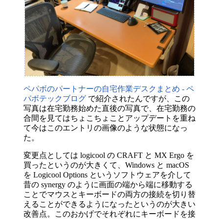
ペパボのパートナーの自宅作業デスクまとめ
-
ペ
パボテックブログ
で紹介されたんですが、この
写真は在宅勤務始めた直後の写真で、在宅勤務の
合間を見てはちょこちょことアップデートを重ね
て今はこのエントリの画像のような状態になっ
た。
変更点としては logicool の CRAFT と MX Ergo を
買ったというのが大きくて、Windows と macOS
を Logicool Options というソフトウェアを介して
昔の synergy のように画面の端から端に移動する
ことでマウスとキーボードの両方の接続を切り替
えることができるようになったというのが大きい
改善点。このおかげでそれぞれにキーボードを接