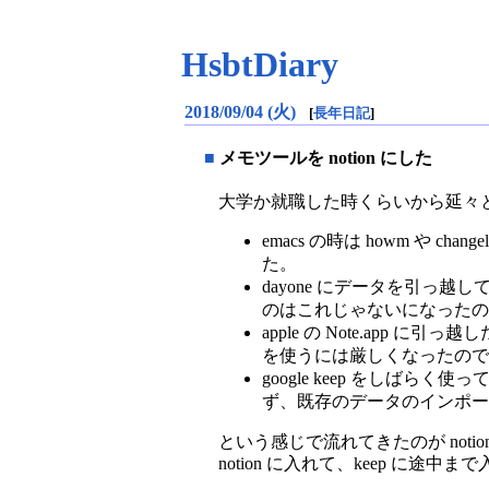
HsbtDiary
2018/09/04 (火)
[
長年日記
]
■
メモツールを notion にした
大学か就職した時くらいから延々
emacs の時は howm や
た。
dayone にデータを引っ越して
のはこれじゃないになったの
apple の Note.app に
を使うには厳しくなったので
google keep をしばらく
ず、既存のデータのインポー
という感じで流れてきたのが notion
notion に入れて、keep に途中ま