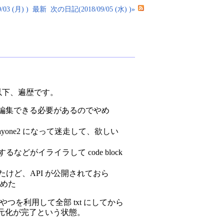
03 (月) )
最新
次の日記(2018/09/05 (水) )»
以下、遍歴です。
どこでも編集できる必要があるのでやめ
dayone2 になって迷走して、欲しい
などがイライラして code block
だったけど、API が公開されておら
めた
いうやつを利用して全部 txt にしてから
入れて一元化が完了という状態。