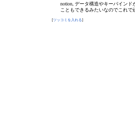
notion, データ構造やキー
こともできるみたいなのでこれで
[
ツッコミを入れる
]