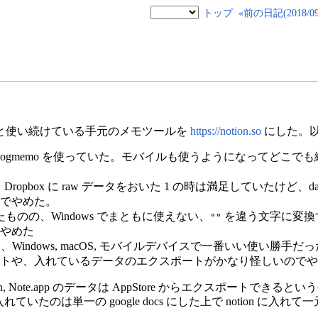
トップ
«前の日記(2018/09/
と使い続けている手元のメモツールを
https://notion.so
にした。
 changelogmemo を使っていた。モバイルも使うようになって
 Dropbox に raw データをおいた 1 の時は満足していたけど、
でやめた。
引っ越したものの、Windows でまともに使えない、
を違う文字に変換する
""
やめた
使って、Windows, macOS, モバイルデバイスで一番いい使い勝手
トや、入れているデータのエクスポートがかなり怪しいのでや
, Note.app のデータは AppStore からエクスポートできると
で入れていたのは単一の google docs にした上で notion に