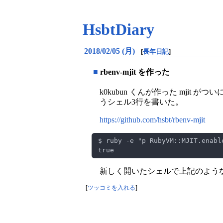
HsbtDiary
2018/02/05 (月)
[
長年日記
]
■
rbenv-mjit を作った
k0kubun くんが作った mjit がついに
うシェル3行を書いた。
https://github.com/hsbt/rbenv-mjit
新しく開いたシェルで上記のよう
[
ツッコミを入れる
]