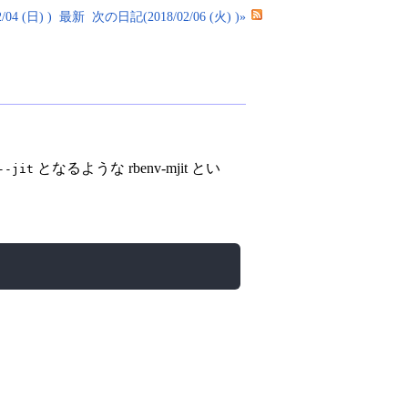
04 (日) )
最新
次の日記(2018/02/06 (火) )»
となるような rbenv-mjit とい
--jit