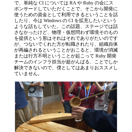
で、単純な CI については RA や Ruby の会にス
ポンサードしていただくことで、そこから開発に
使うための資金として利用できるということを話
したり、今は Windows の CI を拡充したいという
ような話もしていた。この話題、ステージでは話
さなかったけど、物理・仮想問わず環境そのもの
を提供という形はそれはそれでありがたいのです
が、つないでくれた方が転職されたり、組織自体
が再編されるということがおこると、環境が消滅
または行方不明ということが起こって Ruby 開発
チームのインフラ担当が超がんばる、ことでしか
解決できないので、僕としてはあまりおススメし
ていません。