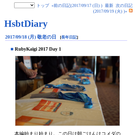
トップ
«前の日記(2017/09/17 (日) )
最新
次の日記
(2017/09/19 (火) )»
HsbtDiary
2017/09/18 (月) 敬老の日
[
長年日記
]
■
RubyKaigi 2017 Day 1
本編始まり始まり。この日は朝ごはんはコメダの