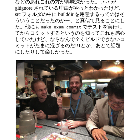
などのあれこれの方が興味深かった。
が
.*-*
gitignore されている理由がやっとわかったけど、
src フォルダの中に builddir を用意するってのはそ
ういうことだったのかー、と真似て見ることにし
た。他にも
でテストを実行し
make exam commit
てからコミットするというのを知ってこれも感心
していたけど、ならなんで全くビルドできないコ
ミットがたまに混ざるのだ!!1とか、あとで話題
にしたりして楽しかった。