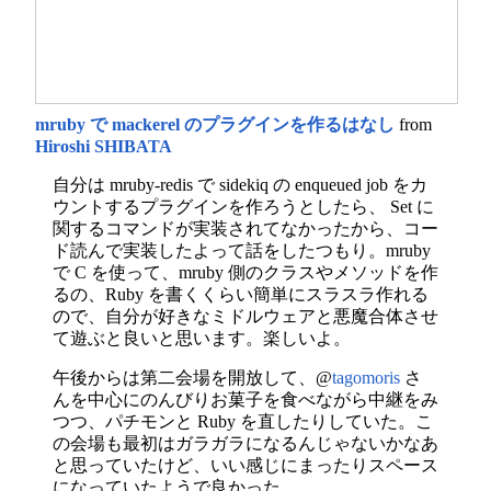
mruby で mackerel のプラグインを作るはなし
from
Hiroshi SHIBATA
自分は mruby-redis で sidekiq の enqueued job をカ
ウントするプラグインを作ろうとしたら、 Set に
関するコマンドが実装されてなかったから、コー
ド読んで実装したよって話をしたつもり。mruby
で C を使って、mruby 側のクラスやメソッドを作
るの、Ruby を書くくらい簡単にスラスラ作れる
ので、自分が好きなミドルウェアと悪魔合体させ
て遊ぶと良いと思います。楽しいよ。
午後からは第二会場を開放して、@
tagomoris
さ
んを中心にのんびりお菓子を食べながら中継をみ
つつ、パチモンと Ruby を直したりしていた。こ
の会場も最初はガラガラになるんじゃないかなあ
と思っていたけど、いい感じにまったりスペース
になっていたようで良かった。