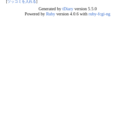
[
ツッコミを入れる
]
Generated by
tDiary
version 5.5.0
Powered by
Ruby
version 4.0.6 with
ruby-fcgi-ng