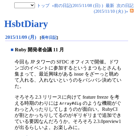
トップ
«前の日記(2015/11/08 (日) )
最新
次の日記
(2015/11/10 (火) )»
HsbtDiary
2015/11/09 (月)
[
長年日記
]
■
Ruby 開発者会議 11 月
今回も JP タワーの SFDC オフィスで開催。ドワ
ンゴのイベントに参加するというまつもとさんも
集まって、最近興味がある issue をざーっと眺め
て入れる、入れないというのをバシバシ決めてい
た。
そろそろ 2.3 リリースに向けて feature freeze を考
える時期のわりには
のような機能がぐ
Array#dig
わっと入ったりしてしまうのが面白い。RubyCI
が割とかっちりしてるのがギリギリまで追加でき
ている要因なんだろうか。そろそろ 2.3.0preview1
が出るらしいよ。お楽しみに。