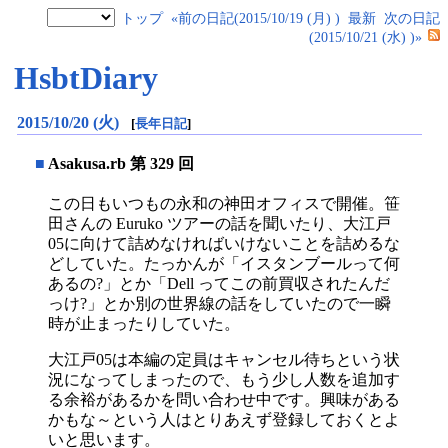
トップ
«前の日記(2015/10/19 (月) )
最新
次の日記
(2015/10/21 (水) )»
HsbtDiary
2015/10/20 (火)
[
長年日記
]
■
Asakusa.rb 第 329 回
この日もいつもの永和の神田オフィスで開催。笹
田さんの Euruko ツアーの話を聞いたり、大江戸
05に向けて詰めなければいけないことを詰めるな
どしていた。たっかんが「イスタンブールって何
あるの?」とか「Dell ってこの前買収されたんだ
っけ?」とか別の世界線の話をしていたので一瞬
時が止まったりしていた。
大江戸05は本編の定員はキャンセル待ちという状
況になってしまったので、もう少し人数を追加す
る余裕があるかを問い合わせ中です。興味がある
かもな～という人はとりあえず登録しておくとよ
いと思います。