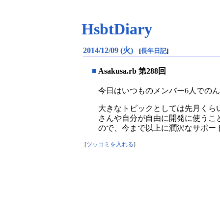
HsbtDiary
2014/12/09 (火)
[
長年日記
]
■
Asakusa.rb 第288回
今日はいつものメンバー6人での
大きなトピックとしては先月くらいか
さんや自分が自由に開発に使うことが
ので、今まで以上に潤沢なサポー
[
ツッコミを入れる
]