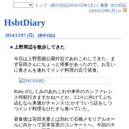
トップ
«前の日記(2014/12/06 (土) )
最新
次の日記
(2014/12/08 (月) )»
HsbtDiary
2014/12/07 (日)
[
長年日記
]
■
上野周辺を散歩してきた
今日は上野恩賜公園付近であれこれしてきた。ま
ず笹田さんにちょっと用事があったので、お互い
に奥さんを連れてインド料理の店で昼食。
Ruby のしくみのあれこれや来年のカンファレン
ス何処行きますかねーとか、2.2.0 に向けてぶち
込むなら来週がチャンス!とかそういう話をしつ
つインド料理をひたすら食べていた。
昼食後は笹田夫妻とは別れて石橋メモリアルホー
ルに向かって宮本笑里のコンサートへ。今回のチ