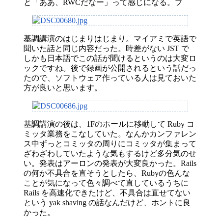
と「ああ、RWCだなー」って感じになる。プ
基調講演のはじまりはじまり。マイアミで英語で
聞いた話と同じ内容だった。時差がない JST で
しかも日本語でこの話が聞けるというのは大変ロ
ックですね。後で録画が公開されるという話だっ
たので、ソフトウェア作っている人は見ておいた
方が良いと思います。
基調講演の後は、1Fのホールに移動して Ruby コ
ミッタ業務をこなしていた。なんかカンファレン
ス中ずっとコミッタの周りにコミッタが集まって
ざわざわしていたような気もするけど多分気のせ
い。発表はアーロンの発表が大変良かった。Rails
の何か不具合を直そうとしたら、Rubyの色んな
ことが気になって色々調べて直しているうちに
Rails を高速化できたけど、不具合は直せてない
という yak shaving の話なんだけど、ホントに良
かった。