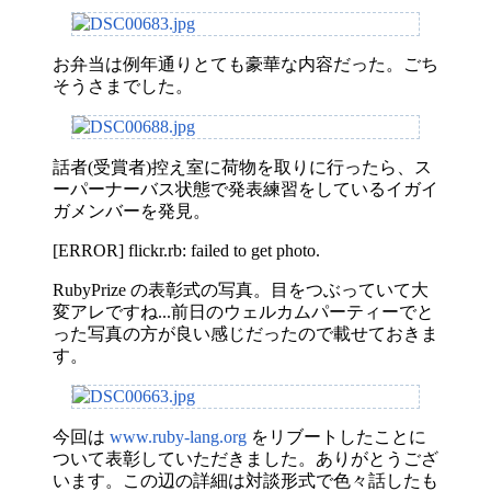
お弁当は例年通りとても豪華な内容だった。ごち
そうさまでした。
話者(受賞者)控え室に荷物を取りに行ったら、ス
ーパーナーバス状態で発表練習をしているイガイ
ガメンバーを発見。
[ERROR] flickr.rb: failed to get photo.
RubyPrize の表彰式の写真。目をつぶっていて大
変アレですね...前日のウェルカムパーティーでと
った写真の方が良い感じだったので載せておきま
す。
今回は
www.ruby-lang.org
をリブートしたことに
ついて表彰していただきました。ありがとうござ
います。この辺の詳細は対談形式で色々話したも