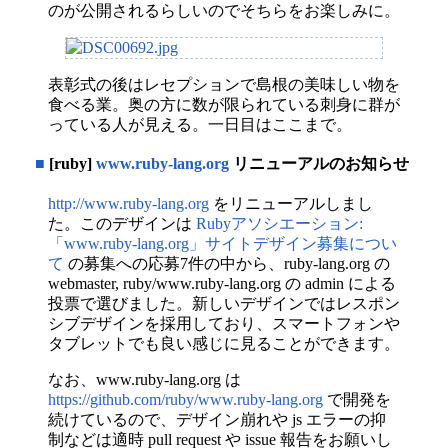
のが公開されるらしいのでそちらをお楽しみに。
表彰式の後はレセプションで島根の美味しい物を
食べる業。奥の方に数が限られている刺身に群が
っている人が見える。一日目はここまで。
■
[ruby]
www.ruby-lang.org
リニューアルのお知らせ
http://www.ruby-lang.org
をリニューアルしまし
た。このデザインは
Rubyアソシエーション:
「www.ruby-lang.org」サイトデザイン募集につい
て
の募集への応募7件の中から、ruby-lang.org の
webmaster, ruby/www.ruby-lang.org の admin による
投票で選びました。新しいデザインではレスポン
シブデザインを採用しており、スマートフォンや
タブレットでも良い感じに見ることができます。
なお、www.ruby-lang.org は
https://github.com/ruby/www.ruby-lang.org
で開発を
続けているので、デザイン崩れや js エラーの抑
制などは適時 pull request や issue 報告をお願いし