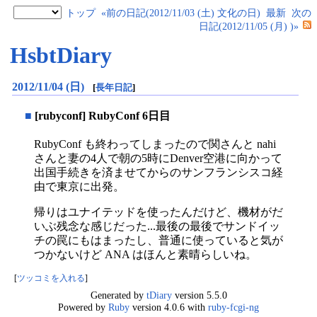
トップ
«前の日記(2012/11/03 (土) 文化の日)
最新
次の
日記(2012/11/05 (月) )»
HsbtDiary
2012/11/04 (日)
[
長年日記
]
■
[rubyconf] RubyConf 6日目
RubyConf も終わってしまったので関さんと nahi
さんと妻の4人で朝の5時にDenver空港に向かって
出国手続きを済ませてからのサンフランシスコ経
由で東京に出発。
帰りはユナイテッドを使ったんだけど、機材がだ
いぶ残念な感じだった...最後の最後でサンドイッ
チの罠にもはまったし、普通に使っていると気が
つかないけど ANA はほんと素晴らしいね。
[
ツッコミを入れる
]
Generated by
tDiary
version 5.5.0
Powered by
Ruby
version 4.0.6 with
ruby-fcgi-ng