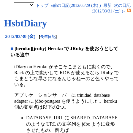
トップ
«前の日記(2012/03/29 (木) )
最新
次の日記
(2012/03/31 (土) )»
HsbtDiary
2012/03/30 (金)
[
長年日記
]
■
[heroku][jruby] Heroku で JRuby を使おうとして
いる途中
tDiary on Heroku がそこそこまともに動くので、
Rack の上で動かして RDB が使えるなら JRuby で
もまともな早さになるんじゃねーのと色々やって
いる。
アプリケーションサーバーに trinidad, database
adapter に jdbc-postgres を使うようにした。heroku
側の変更点は以下の2つ。
DATABASE
_
URL に SHARED
_
DATABASE
のような URL の文字列を jdbc ように変形
させたもの、例えば