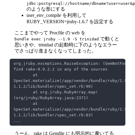
jdbc:postgresql://hostname/dbname?user=user&p
のような形にする
user
_
env
_
compile を利用して
RUBY_VERSION=jruby-1.6.7 を設定する
ここまでやって Procfile の web を
で動くと
bundle exec jruby --1.9 -S trinidad
思いきや、trinidad の起動時に下のようなエラー
でさっぱり進まなくなってしまった。
org.jruby.exceptions.RaiseException: (GemNotFound) 
 	at 
SpecSet.materialize(/app/vendor/bundle/ruby/1.9.1/
	at org.jruby.RubyArray.map!
	at 
SpecSet.materialize(/app/vendor/bundle/ruby/1.9.1/
うーん、rake は Gemfile にも明示的に書いてる