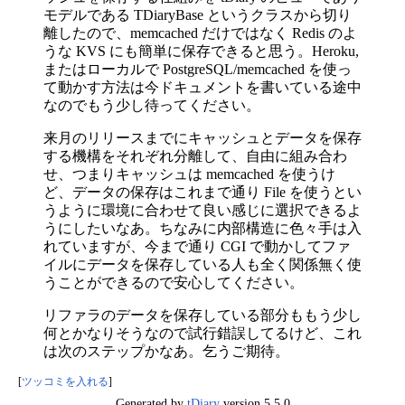
モデルである TDiaryBase というクラスから切り
離したので、memcached だけではなく Redis のよ
うな KVS にも簡単に保存できると思う。Heroku,
またはローカルで PostgreSQL/memcached を使っ
て動かす方法は今ドキュメントを書いている途中
なのでもう少し待ってください。
来月のリリースまでにキャッシュとデータを保存
する機構をそれぞれ分離して、自由に組み合わ
せ、つまりキャッシュは memcached を使うけ
ど、データの保存はこれまで通り File を使うとい
うように環境に合わせて良い感じに選択できるよ
うにしたいなあ。ちなみに内部構造に色々手は入
れていますが、今まで通り CGI で動かしてファ
イルにデータを保存している人も全く関係無く使
うことができるので安心してください。
リファラのデータを保存している部分ももう少し
何とかなりそうなので試行錯誤してるけど、これ
は次のステップかなあ。乞うご期待。
[
ツッコミを入れる
]
Generated by
tDiary
version 5.5.0