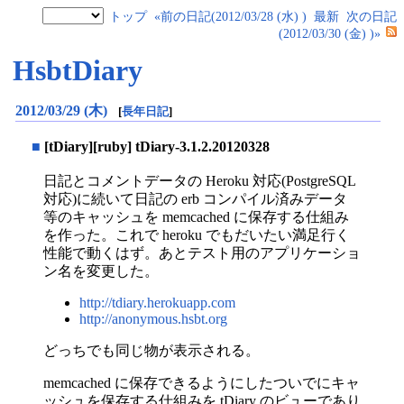
トップ
«前の日記(2012/03/28 (水) )
最新
次の日記
(2012/03/30 (金) )»
HsbtDiary
2012/03/29 (木)
[
長年日記
]
■
[tDiary][ruby] tDiary-3.1.2.20120328
日記とコメントデータの Heroku 対応(PostgreSQL
対応)に続いて日記の erb コンパイル済みデータ
等のキャッシュを memcached に保存する仕組み
を作った。これで heroku でもだいたい満足行く
性能で動くはず。あとテスト用のアプリケーショ
ン名を変更した。
http://tdiary.herokuapp.com
http://anonymous.hsbt.org
どっちでも同じ物が表示される。
memcached に保存できるようにしたついでにキャ
ッシュを保存する仕組みを tDiary のビューであり